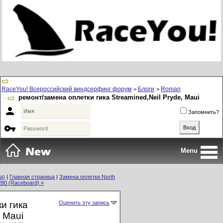
RaceYou! Всероссийский виндсерфинг форум
Блоги
Roman
>
>
ремонт/замена оплетки гика Streamined,Neil Pryde, Maui

Запомнить?

Menu
a)
|
Главная страница
|
Замена оплетки North
280 (Raceboard) »
и гика
Оценить эту запись
, Maui