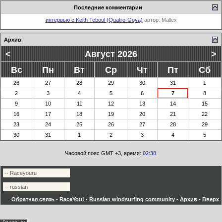
Последние комментарии
интервью с Keith Teboul (Quatro-Goya)
автор:
Mallex
Архив
<
Август 2026
>
Вс
Пн
Вт
Ср
Чт
Пт
Сб
26
27
28
29
30
31
1
2
3
4
5
6
7
8
9
10
11
12
13
14
15
16
17
18
19
20
21
22
23
24
25
26
27
28
29
30
31
1
2
3
4
5
Часовой пояс GMT +3, время:
02:38
.
Обратная связь
-
RaceYou! - Russian windsurfing community
-
Архив
-
Вверх