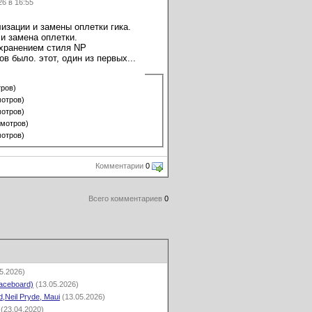
6 в 16:55
зации и замены оплетки гика.
 и замена оплетки.
сохранением стиля NP
ов было. этот, один из первых...
тров)
мотров)
мотров)
смотров)
мотров)
Комментарии
0
Всего комментариев
0
5.2026)
aceboard)
(13.05.2026)
,Neil Pryde, Maui
(13.05.2026)
(23.04.2020)