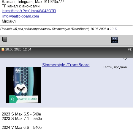
Ватсап, Telegram, Max 911923о777
ТГ канал с анонсами
https://t.me/+Pcq1imh4W043OTFi
info@baltic-board.com
Михаил
Последний раз редактировалось Simmerstyle /TransBoard; 16.07.2026 в
10:11
28.05.2026, 12:34
#
2
Simmerstyle /TransBoard
Тесты, продажа
2023 S Max 6.5 - 540e
2023 S Max 7.1 – 550e
2024 V-Max 6.6 – 540e