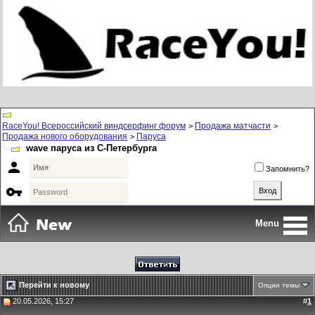
RaceYou! Всероссийский виндсерфинг форум
Продажа матчасти
>
>
Продажа нового оборудования
Паруса
>
wave паруса из С-Петербурга

Запомнить?

Menu
Перейти к новому
Опции темы
20.05.2026, 15:27
#
1