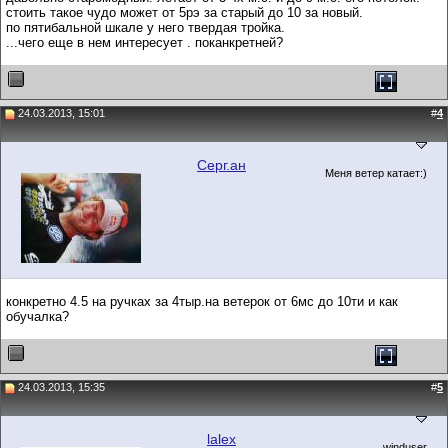
стоить такое чудо может от 5рэ за старый до 10 за новый.
по пятибальной шкале у него твердая тройка.
...чего еще в нем интересует . поканкретней?
24.03.2013, 15:01
#
4
Серг.ан
Меня ветер катает:)
конкретно 4.5 на ручках за 4тыр.на ветерок от 6мс до 10ти и как
обучалка?
24.03.2013, 15:35
#
5
lalex
winduser