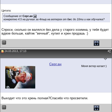
Цитата:
Сообщение от
Серг.ан
конкретно 4.5 на ручках за 4тыр.на ветерок от 6мс до 10ти и как обучалка?
Спроси, сколько он валялся без дела у старого хозяина, у тебя будет
вдвое больше, кайтик "вечный", купил и хрен продашь :)
24.03.2013, 17:13
#
7
Серг.ан
Меня ветер катает:)
Выходит что это хрень полная?Спасибо что просветили.