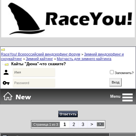
RaceYou! Всероссийский виндсерфинг форум
Зимний виндсерфинг и
>
сноукайтинг
Зимний кайтинг
Матчасть для зимнего кайтинга
>
>
Кайты "Дюна"-что скажите?

Запомнить?

Menu
1
2
3
>
Страница 1 из 3