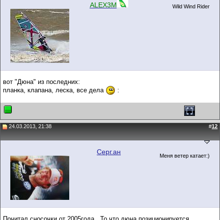
ALEX3M
Wild Wind Rider
вот "Дюна" из последних:
планка, клапана, леска, все дела
:
24.03.2013, 21:38
#
12
Серг.ан
Меня ветер катает:)
Почитал сносочки от 2005года...То что дюна позиционируется