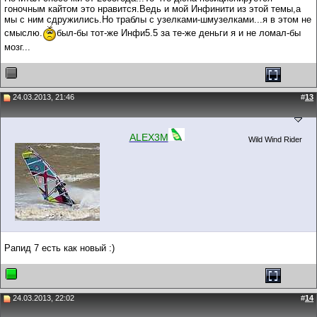
гоночным кайтом это нравится.Ведь и мой Инфинити из этой темы,а
мы с ним сдружились.Но траблы с узелками-шмузелками...я в этом не
смыслю.
был-бы тот-же Инфи5.5 за те-же деньги я и не ломал-бы
мозг...
24.03.2013, 21:46
#
13
ALEX3M
Wild Wind Rider
Рапид 7 есть как новый :)
24.03.2013, 22:02
#
14