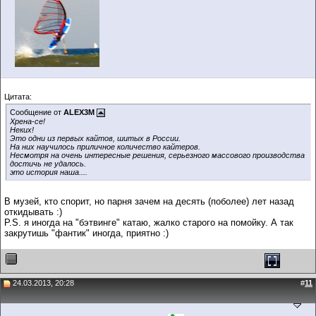
Цитата:
Сообщение от
ALEX3M
Хрена-се!
Неких!
Это одни из первых кайтов, шитых в России.
На них научилось приличное количество кайтеров.
Несмотря на очень интересные решения, серьезного массового производства
достичь не удалось.
это история наша....
В музей, кто спорит, но парня зачем на десять (поболее) лет назад
откидывать :)
P.S. я иногда на "бэтвинге" катаю, жалко старого на помойку. А так
закрутишь "фантик" иногда, приятно :)
24.03.2013, 20:28
#
11