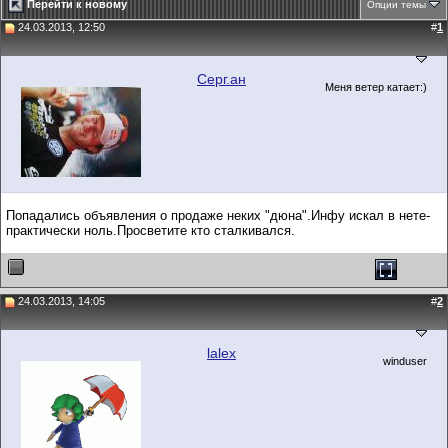
Перейти к новому
Опции темы
24.03.2013, 12:50
#
1
Серг.ан
Меня ветер катает:)
Попадались объявления о продаже неких "дюна".Инфу искал в нете-
практически ноль.Просветите кто сталкивался.
24.03.2013, 14:05
#
2
lalex
winduser