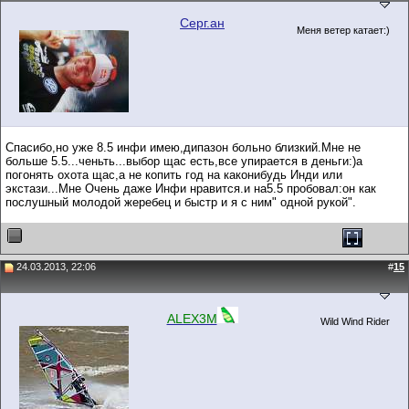
Серг.ан
Меня ветер катает:)
Спасибо,но уже 8.5 инфи имею,дипазон больно близкий.Мне не
больше 5.5...ченьть...выбор щас есть,все упирается в деньги:)а
погонять охота щас,а не копить год на каконибудь Инди или
экстази...Мне Очень даже Инфи нравится.и на5.5 пробовал:он как
послушный молодой жеребец и быстр и я с ним" одной рукой".
24.03.2013, 22:06
#
15
ALEX3M
Wild Wind Rider