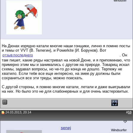
winduser
На Дюнах изрядно катали многие наши гонщики, лично я помню посты
и темы от VVT (В. Телегин), и Powerkite (И. Борунов). Вот
. Он
отзыв последнего
там пишет, какие ряды настривал на новой Дюне, и я припоминаю, что
примерно этим мы и занимались с другом на природе. Товарищ искал
схемы, задавал вопросы, но че-то до конца не дошло. Терпежу не
хватило. Если тебе все еще интересно, на змее.ру должны были
сохраниться все эти треды, можно поискать.
С другой стороны, я помню многие катали, летали и даже выигрывали
на них. Но было это не для слабонервных и для очень мастеровитых.
24.03.2013, 20:14
#
10
senej
Windsurfer