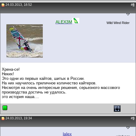
24.03.2013, 18:52
#
8
ALEX3M
Wild Wind Rider
Хрена-се!
Неких!
Это одни из первых кайтов, шитых в России.
На них научилось приличное количество кайтеров.
Несмотря на очень интересные решения, серьезного массового
производства достичь не удалось.
это история наша....
24.03.2013, 19:34
#
9
lalex