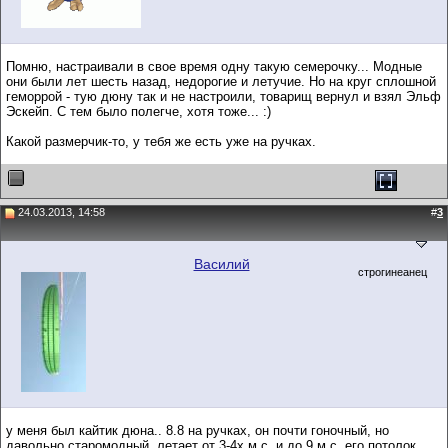
Помню, настраивали в свое время одну такую семерочку... Модные
они были лет шесть назад, недорогие и летучие. Но на круг сплошной
геморрой - тую дюну так и не настроили, товарищ вернул и взял Эльф
Эскейп. С тем было полегче, хотя тоже... :)
Какой размерчик-то, у тебя же есть уже на ручках.
24.03.2013, 14:58
#
3
Василий
строгинеанец
у меня был кайтик дюна.. 8.8 на ручках, он почти гоночный, но
давольно старомодный. летает от 3-4х м.с. и до 9 м.с. его потолок.