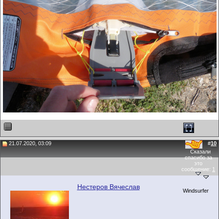
21.07.2020, 03:09
#
10
Сказали
спасибо за
это
сообщение:
1
Нестеров Вячеслав
Windsurfer