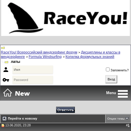
RaceYou! Всероссийский виндсерфинг форум
Дисциплины и классы в
>
виндсерфинге
Formula Windsurfing
Копилка формульных знаний
>
>
латы

Запомнить?

Menu
Перейти к новому
Опции темы
13.06.2020, 23:28
#
1