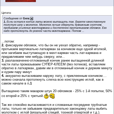
Цитата:
Сообщение от
Gera
1.
Если остался кончик латы можно вытащить так. Берете качественную
толстую иглу и молоток. Молоток лучше обернуть бумажным скотчем,
пробиваем усиление мачткармана и постепенно проталкиваем обломок. Его
надо протолкнуть до ровной части мачткармана. Потом ...
...потом:
2.
фиксируем обломок, что бы он не уехал обратно, например -
протыкаем вертикально латкарман за кончиком еще одной иголкой,
или загибаем выступающую в мачт-карман часть лат-кармана и
придавливаем чем нибудь сверху, или...
3.
разлахмаченно-отломанный кончик ранее вытащенной длинной
части латы промазываем СУПЕР-КЛЕЕМ (без потеков), вставляем
обратно в латкарман, давим им в отломанный кончик и держим минуту
и курим пару минут
4.
аккуратно вытаскиваем наружу лату, с приклеенным кончиком....
можно сначала протолкнуть слегка всю конструкцию иглой, как в
самом начале в п
.1
Вытащенно таким макаром штук 20 обломков - 25% с 1-й попытки, 50%
со второй и 25% с третьей.
Так же спокойно вытаскиваются и сломанные посредине трубчатые
латы, только не забываем предварительно законцовку латы выбить
молотком с иглой (вязальной спицей, тоонкой отверткой и т.д.).