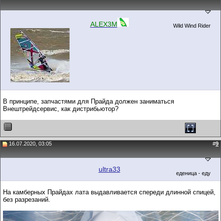
ALEX3M
Wild Wind Rider
В принципе, запчастями для Прайда должен заниматься
Внештрейдсервис, как дистрибьютор?
16.07.2020, 03:05
#
9
ultra33
еденица - еду
На камберных Прайдах лата выдавливается спереди длинной спицей,
без разрезаний.