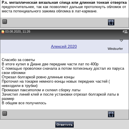
P.s. металлическая вязальная спица или длинная тонкая отвертка
предпочтительнее, так как позволяют дальше протолкнуть обломок от
места потенциального зажима обломка в лат-кармане.
03.08.2020, 11:26
#
11
Алексей 2020
Windsurfer
Спасибо за советы
В итоге купил в Диане две передние части лат по 400р
С помощью проволоки сначала а потом потихоньку достал из паруса
свои обломки
Отрезал болгаркой ровно длинные концы
Проточил на токарке немного еонцы новых передних частей (
невходили в трубки)
Промазал паксиполом и склеил сборку латы
Зачистил линий клей и после установки отрезал болгаркой латы в
размер
В общем все получилось