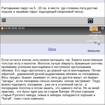
Распарываю парус на 5...10 см. в месте, где сломана лата,достаю
огрызок и зашиваю парус подходящей капроновой нитью.
14.06.2020, 23:51
#
5
Сказали
спасибо за
это
сообщение:
1
Gera
Windsurfer
Если остался кончик латы можно вытащить так. Берете качественную
толстую иглу и молоток. Молоток лучше обернуть бумажным скотчем,
пробиваем усиление мачткармана и постепенно проталкиваем
обломок. Его надо протолкнуть до ровной части мачткармана. Потом
обратной , деревянной ручкой выдавливаем обломок из латкармана.
Весь процесс бывает занимает от пяти до десяти минут, но бывают
"засады", если латкарман сильно изношен, кончик застревает. Тогда
можно подпороть латкарман , уже не в усиленной части , а
посередине полотна и потом зашить, что намного легче. Но на моей
практике , это было один раз на старом Вапоре. Иголки хорошие
старые Рузского завода, новые в наборах попадаются хорошие и
"Китай", тоже стали химичить.