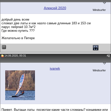
Алексей 2020
Windsurfer
добрый день всем
сломал две латы и как назло самые длинные 183 и 153 см
паруc neilpraid 10.7м*2
Где можно купить ???
Желательно в Питере
14.06.2020, 00:31
#
2
ivanek
Windsurfer
Привет. Вытащи латы. посмотри какие части сломаны? концевики или