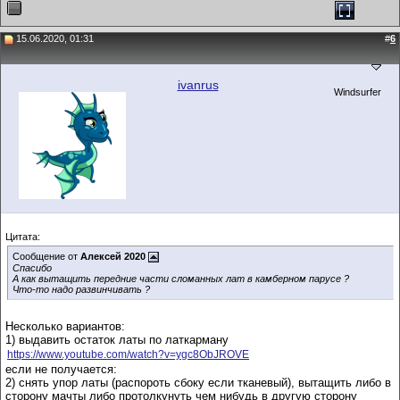
15.06.2020, 01:31
#
6
ivanrus
Windsurfer
Цитата:
Сообщение от
Алексей 2020
Спасибо
А как вытащить передние части сломанных лат в камберном парусе ?
Что-то надо развинчивать ?
Несколько вариантов:
1) выдавить остаток латы по латкарману
https://www.youtube.com/watch?v=ygc8ObJROVE
если не получается:
2) снять упор латы (распороть сбоку если тканевый), вытащить либо в
сторону мачты либо протолкунуть чем нибудь в другую сторону