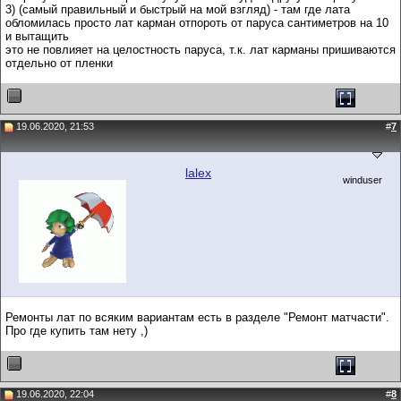
3) (самый правильный и быстрый на мой взгляд) - там где лата
обломилась просто лат карман отпороть от паруса сантиметров на 10
и вытащить
это не повлияет на целостность паруса, т.к. лат карманы пришиваются
отдельно от пленки
19.06.2020, 21:53
#
7
lalex
winduser
Ремонты лат по всяким вариантам есть в разделе "Ремонт матчасти".
Про где купить там нету ,)
19.06.2020, 22:04
#
8