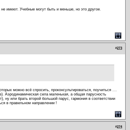
не имеют. Учебные могут быть и меньше, но это другое.
#
273
оторых можно всё спросить, проконсультироваться, поучиться ....
ив). Аэродинамическая сила маленькая, а общая парусность
), ну или брать второй большой парус, гармония в соответствии
ься в правильном направлении !
#
274