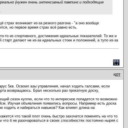
нереально (нужен очень интенсивный пампинг и подходящие
.
ё страх возникает из-за резкого разгона - "а оно вообще
ится, но первое время страх всё равно есть.
что-то из спортивного, достижения идеальных показателей. То же и
й старт делают не из-за идеальных стоек и положений, а тупо из-за
#
277
рус 5кв. Освоил азы управления, начал ходить галсами, если
тарта возвращаюсь. Брал несколько раз прокатную доску,
ющий сезон куплю, если что то интересное попадется то возможно
80см. Изучая объявления появились вопросы. Например есть доска
мне ходить и набираться навыков? Как влияет длина на
кажется что такой плот очень быстро захочется поменять на что то
ом что б не разочароваться в своих способностях постоянно ныряя с