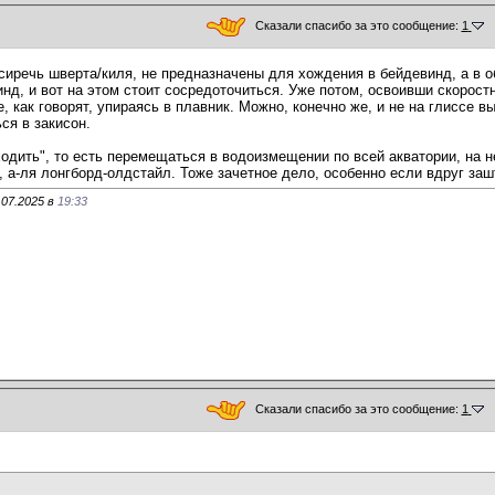
Сказали спасибо за это сообщение:
1
сиречь шверта/киля, не предназначены для хождения в бейдевинд, а в о
нд, и вот на этом стоит сосредоточиться. Уже потом, освоивши скоростн
, как говорят, упираясь в плавник. Можно, конечно же, и не на глиссе вы
ся в закисон.
одить", то есть перемещаться в водоизмещении по всей акватории, на не
 а-ля лонгборд-олдстайл. Тоже зачетное дело, особенно если вдруг заш
.07.2025 в
19:33
Сказали спасибо за это сообщение:
1