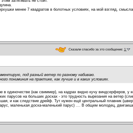
 этим затягивать не стоит.
длина.
ерхушки менее 7 квадратов в болотных условиях, на мой взгляд, смысла 
Сказали спасибо за это сообщение:
1
риментирую, под разный ветер по разному набиваю.
ного пониминия на практике, как лучше и в каких условиях.
не в одиночестве (как свиммер), на кадрах видно кучу виндсерферов, у к
их парусов на больших досках - это трудность вырезания на ветер (сл
ьшая, и как следствие дрейф. Тут нужен ещё центральный плавник (шверт
арус, маленькая доска-маленький парус) .... В общем молодец, двигаеш