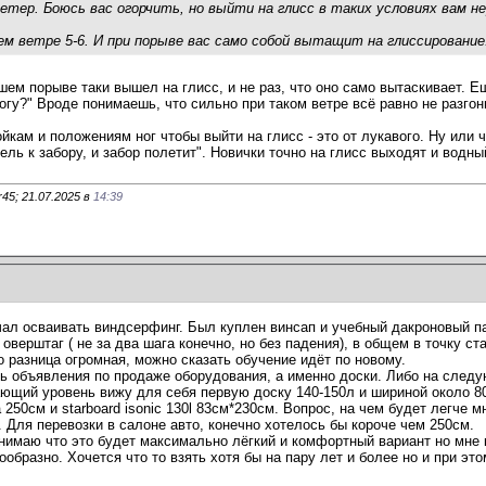
ветер. Боюсь вас огорчить, но выйти на глисс в таких условиях вам 
м ветре 5-6. И при порыве вас само собой вытащит на глиссирование
шем порыве таки вышел на глисс, и не раз, что оно само вытаскивает. Ещ
могу?" Вроде понимаешь, что сильно при таком ветре всё равно не разгон
йкам и положениям ног чтобы выйти на глисс - это от лукавого. Ну или 
ель к забору, и забор полетит". Новички точно на глисс выходят и водны
45; 21.07.2025 в
14:39
чал осваивать виндсерфинг. Был куплен винсап и учебный дакроновый па
оверштаг ( не за два шага конечно, но без падения), в общем в точку с
 разница огромная, можно сказать обучение идёт по новому.
ть объявления по продаже оборудования, а именно доски. Либо на следу
инающий уровень вижу для себя первую доску 140-150л и шириной около 
а 250см и starboard isonic 130l 83см*230см. Вопрос, на чем будет легче 
 Для перевозки в салоне авто, конечно хотелось бы короче чем 250см.
онимаю что это будет максимально лёгкий и комфортный вариант но мне 
ообразно. Хочется что то взять хотя бы на пару лет и более но и при эт