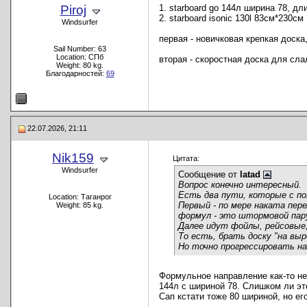
Piroj
1. starboard go 144л ширина 78, дл
2. starboard isonic 130l 83см*230см
Windsurfer
первая - новичковая крепкая доска
Sail Number: 63
Location: СПб
вторая - скоростная доска для сл
Weight: 80 kg.
Благодарностей:
69
22.07.2026, 21:11
Nik159
Цитата:
Windsurfer
Сообщение от
latad
Вопрос конечно интересный.
Есть два пути, которые с по
Location: Таганрог
Первый - по мере наката пере
Weight: 85 kg.
формул - это штормовой пар
Далее идут фойлы, рейсовые,
То есть, брать доску "на вы
Но точно прогрессировать на
Формульное направление как-то не
144л с шириной 78. Слишком ли эт
Сап кстати тоже 80 шириной, но ег