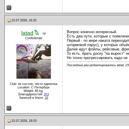
22.07.2026, 16:32
Вопрос конечно интересный.
latad
Есть два пути, которые с появлен
Confederate
Первый - по мере наката переходит
штормовой парус), у которых объё
Далее идут фойлы, рейсовые, фрис
То есть, брать доску "на вырост" н
Но точно прогрессировать надо не 
Последний раз редактировалось latad; 23
Club: не состою, чисто одиночка
Location: C-Петербург
Weight: 85 kg.
Благодарностей:
353
Записей в блоге:
18
22.07.2026, 18:53