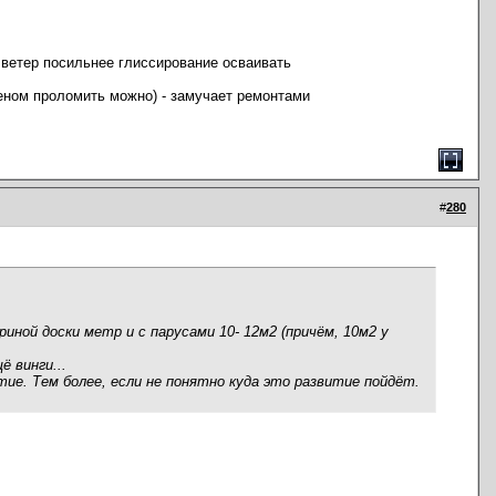
а ветер посильнее глиссирование осваивать
леном проломить можно) - замучает ремонтами
#
280
иной доски метр и с парусами 10- 12м2 (причём, 10м2 у
 винги...
тие. Тем более, если не понятно куда это развитие пойдёт.