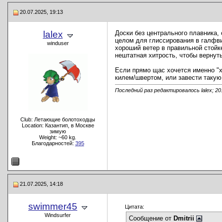
20.07.2025, 19:13
lalex
Доски без центрального плавника, 
целом для глиссирования в галфви
winduser
хороший ветер в правильной стойке
нештатная хитрость, чтобы вернуть
Если прямо щас хочется именно "х
килем/швертом, или завести такую,
Последний раз редактировалось lalex; 20
Club: Летающие болотоходцы
Location: Казантип, в Москве
зимую
Weight: ~60 kg.
Благодарностей:
395
21.07.2025, 14:18
swimmer45
Цитата:
Windsurfer
Сообщение от
Dmitrii