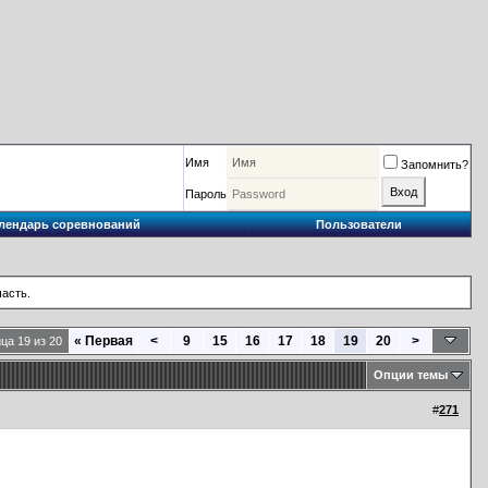
Имя
Запомнить?
Пароль
лендарь соревнований
Пользователи
часть.
«
Первая
<
9
15
16
17
18
19
20
>
ца 19 из 20
Опции темы
#
271