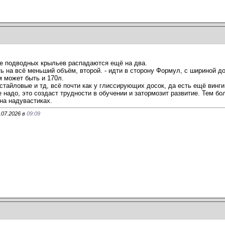
ие подводных крыльев распадаются ещё на два.
ь на всё меньший объём, второй. - идти в сторону Формул, с шириной до
м может быть и 170л.
тайловые и тд, всё почти как у глиссирующих досок, да есть ещё винги.
е надо, это создаст трудности в обучении и затормозит развитие. Тем бо
на надувастиках.
.07.2026 в
09:09