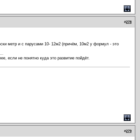
#
278
ски метр и с парусами 10- 12м2 (причём, 10м2 у формул - это
..
лее, если не понятно куда это развитие пойдёт.
#
279