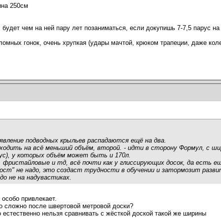
ина 250см
, будет чем на ней пару лет позаниматься, если докупишь 7-7,5 парус н
аломных гонок, очень хрупкая (удары мачтой, крюком трапеции, даже ко
явление подводных крыльев распадаются ещё на два.
ходить на всё меньший объём, второй. - идти в сторону Формул, с шир
ус), у которых объём может быть и 170л.
 фристайловые и тд, всё почти как у глиссирующих досок, да есть ещё
рост" не надо, это создаст трудности в обучении и затормозит разви
до не на надувастиках.
 особо привлекает.
о сложно после швертовой метровой доски?
о естественно нельзя сравнивать с жёсткой доской такой же ширины