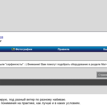
ков
г
Фотографии
Правила
Ка
были "серфингисты" :-) Внимание! Вам помогут подобрать оборудование в разделе Мат
Страни
тирую, под разный ветер по разному набиваю.
пониминия на практике, как лучше и в каких условиях.