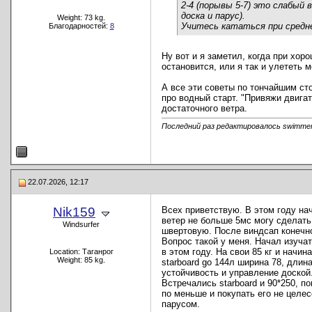
2-4 (порывы 5-7) это слабый 
доска и парус).
Weight: 73 kg.
Учитесь кататься при средне
Благодарностей:
8
Ну вот и я заметил, когда при хоро
остановится, или я так и улететь 
А все эти советы по тончайшим сто
про водный старт. "Привяжи двигат
достаточного ветра.
Последний раз редактировалось swimmer
22.07.2026, 12:17
Nik159
Всех приветствую. В этом году на
ветер не больше 5мс могу сделать 
Windsurfer
швертовую. После виндсап конечно
Вопрос такой у меня. Начал изуча
в этом году. На свои 85 кг и нач
Location: Таганрог
Weight: 85 kg.
starboard go 144л ширина 78, длин
устойчивость и управление доской.
Встречались starboard и 90*250, п
по меньше и покупать его не целес
парусом.