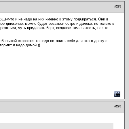
#
275
бщем-то и не надо на них именно к этому подбираться. Они в
ое движение, можно будет резаться остро и далеко, но только в
резаться, чуть придавить борт, создавая килеватость, но это
большой скорости, то надо оставить себе для этого доску с
тормит и надо домой ))
#
276