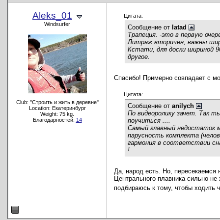
Aleks_01
Цитата:
Windsurfer
Сообщение от
latad
Трапеция. -это в первую оче
Литраж вторичен, важны шир
Кстати, для доски шириной 9
другое.
Спасибо! Примерно совпадает с 
Цитата:
Club: "Строить и жить в деревне"
Сообщение от
anilych
Location: Екатеринбург
По видеоролику зачет. Так т
Weight: 75 kg.
Благодарностей:
14
поучиться ....
Самый главный недостаток ма
парусность комплекта (челов
гармония в соответствии снар
!
Да, народ есть. Но, пересекаемся 
Центрального плавника сильно не 
подбираюсь к тому, чтобы ходить 