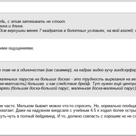
редь, с этим затягивать не стоит.
ина и длина.
0см верхушки менее 7 квадратов в болотных условиях, на мой взгляд
моими ощущениями.
ы там не в одиночестве (как свиммер), на кадрах видно кучу виндсерф
леньких парусов на больших досках - это трудность вырезания на вет
ек-матчасть) большая, и как следствие дрейф. Тут нужен ещё центра
яги (большая доска-большой парус, маленькая доска-маленький парус)
не часто. Мельком бывает можно что-то спросить. Но, нормально пообща
хватает. Даже на надувном виндсапе с учебным 4.5 я ходил более острым
чуть-чуть в полный бейдевинд. И то, должно совпасть с хорошим но не