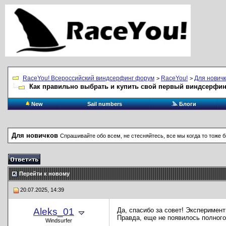
RaceYou! Всероссийский виндсерфинг форум
RaceYou!
Для нович
>
>
Как правильно выбрать и купить свой первый виндсерфин
New
Sail numbers
Блоги
Для новичков
Спрашивайте обо всем, не стесняйтесь, все мы когда то тоже 
Перейти к новому
20.07.2025, 14:39
Aleks_01
Да, спасибо за совет! Эксперимен
Правда, еще не появилось полного 
Windsurfer