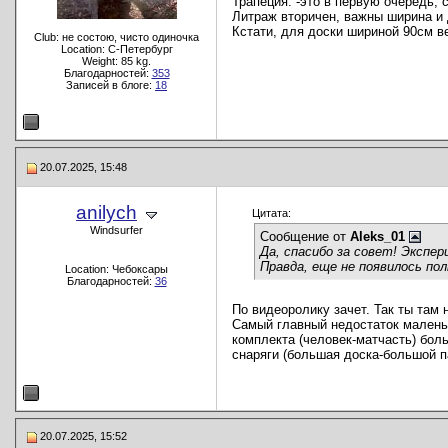
Трапеция. -это в первую очередь, с
Литраж вторичен, важны ширина и 
Кстати, для доски шириной 90см в
Club: не состою, чисто одиночка
Location: C-Петербург
Weight: 85 kg.
Благодарностей:
353
Записей в блоге:
18
20.07.2025, 15:48
anilych
Цитата:
Windsurfer
Сообщение от
Aleks_01
Да, спасибо за совет! Экспе
Правда, еще не появилось пол
Location: Чебоксары
Благодарностей:
36
По видеоролику зачет. Так ты там 
Самый главный недостаток маленьк
комплекта (человек-матчасть) бол
снаряги (большая доска-большой п
20.07.2025, 15:52