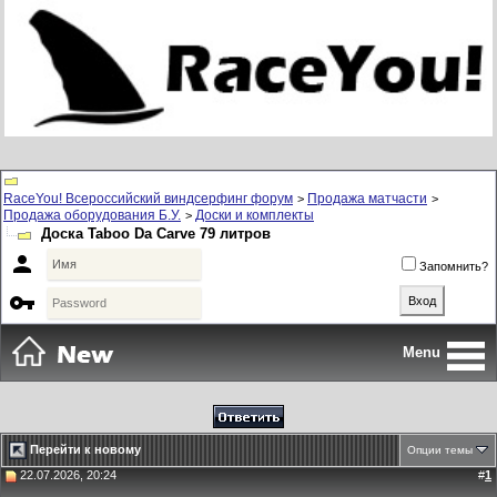
RaceYou! Всероссийский виндсерфинг форум
Продажа матчасти
>
>
Продажа оборудования Б.У.
Доски и комплекты
>
Доска Taboo Da Carve 79 литров

Запомнить?

Menu
Перейти к новому
Опции темы
22.07.2026, 20:24
#
1