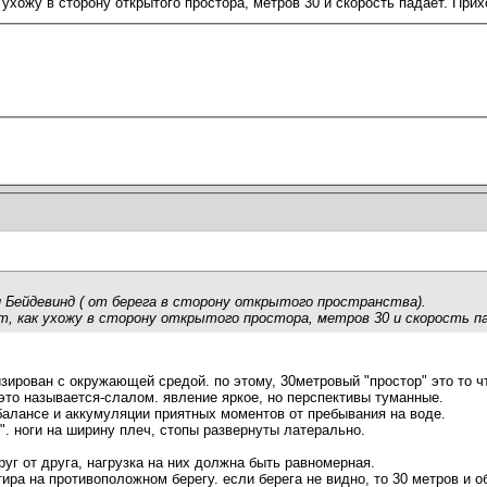
 ухожу в сторону открытого простора, метров 30 и скорость падает. При
 и Бейдевинд ( от берега в сторону открытого пространства).
т, как ухожу в сторону открытого простора, метров 30 и скорость п
зирован с окружающей средой. по этому, 30метровый "простор" это то ч
 это называется-слалом. явление яркое, но перспективы туманные.
алансе и аккумуляции приятных моментов от пребывания на воде.
". ноги на ширину плеч, стопы развернуты латерально.
руг от друга, нагрузка на них должна быть равномерная.
ира на противоположном берегу. если берега не видно, то 30 метров и о