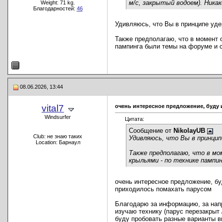
м/с, закрытый водоем). Ника
Weight: 71 kg.
Благодарностей:
46
Удивляюсь, что Вы в принципе уде
Также предполагаю, что в момент о
пампинга были темы на форуме и с
08.06.2026, 13:44
vital7
очень интересное предложение, буду и
Windsurfer
Цитата:
Сообщение от
NikolayUB
Club: не знаю таких
Удивляюсь, что Вы в принцип
Location: Барнаул
Также предполагаю, что в мо
крыльями - по технике памп
очень интересное предложение, буд
приходилось помахать парусом
Благодарю за информацию, за напра
изучаю технику (парус перезакрыт 
буду пробовать разные варианты вы