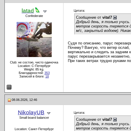
latad
Цитата:
Confederate
Сообщение от
vital7
Добрый день, я только учусь.
метров скорость теряется до 
м/с, закрытый водоем). Ника
Судя по описанию, парус перезакры
Почему? Вангую, что ветер ослаб, 
вертикально и следить за задним к
парус перезакрывается незаметно, 
При таких ветрах трудно руками по
Club: не состою, чисто одиночка
Location: C-Петербург
Weight: 85 kg.
Благодарностей:
353
Записей в блоге:
18
08.06.2026, 12:46
NikolayUB
Цитата:
Small board balancer
Сообщение от
vital7
Добрый день, я только учусь.
метров скорость теряется до 
Location: Санкт-Петербург