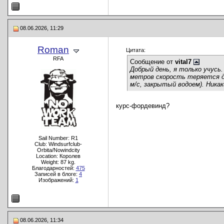
08.06.2026, 11:29
Roman
Цитата:
RFA
Сообщение от
vital7
Добрый день, я только учусь.
метров скорость теряется до 
м/с, закрытый водоем). Ника
курс-фордевинд?
Sail Number: R1
Club: Windsurfclub-
Orbita/Nowindcity
Location: Королев
Weight: 87 kg.
Благодарностей:
475
Записей в блоге:
4
Изображений:
1
08.06.2026, 11:34