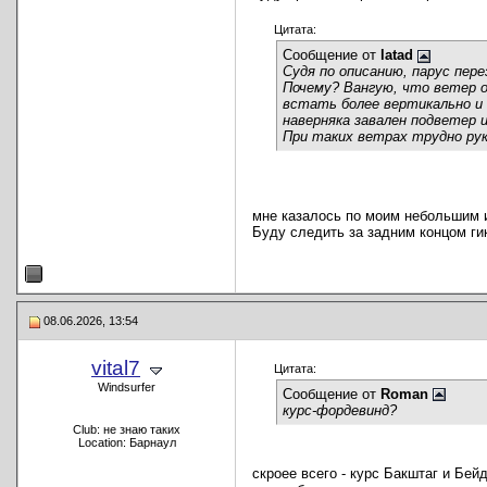
Цитата:
Сообщение от
latad
Судя по описанию, парус пере
Почему? Вангую, что ветер о
встать более вертикально и 
наверняка завален подветер 
При таких ветрах трудно рук
мне казалось по моим небольшим и
Буду следить за задним концом ги
08.06.2026, 13:54
vital7
Цитата:
Windsurfer
Сообщение от
Roman
курс-фордевинд?
Club: не знаю таких
Location: Барнаул
скроее всего - курс Бакштаг и Бейд