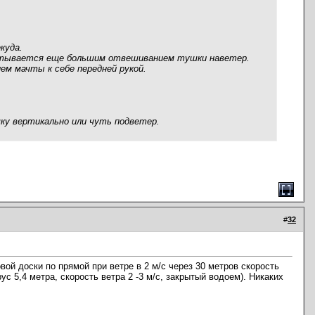
куда.
абатывается еще большим отвешиванием тушки наветер.
ем мачты к себе передней рукой.
ку вертикально или чуть подветер.
#
32
ой доски по прямой при ветре в 2 м/с через 30 метров скорость
ус 5,4 метра, скорость ветра 2 -3 м/с, закрытый водоем). Никаких