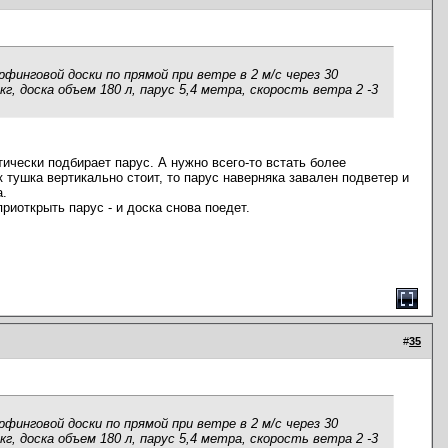
рфинговой доски по прямой при ветре в 2 м/с через 30
г, доска объем 180 л, парус 5,4 метра, скорость ветра 2 -3
тически подбирает парус. А нужно всего-то встать более
 тушка вертикально стоит, то парус наверняка завален подветер и
а.
приоткрыть парус - и доска снова поедет.
#
35
рфинговой доски по прямой при ветре в 2 м/с через 30
г, доска объем 180 л, парус 5,4 метра, скорость ветра 2 -3