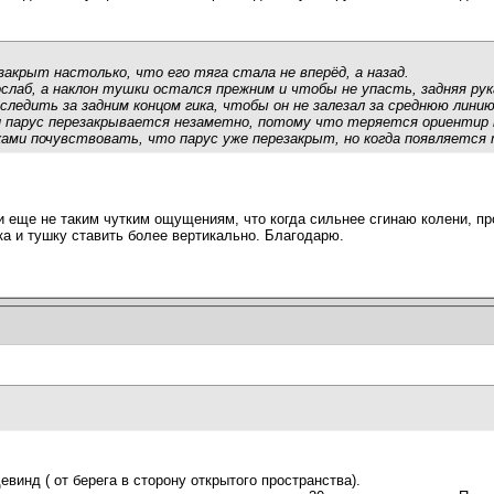
закрыт настолько, что его тяга стала не вперёд, а назад.
слаб, а наклон тушки остался прежним и чтобы не упасть, задняя ру
следить за задним концом гика, чтобы он не залезал за среднюю лини
и парус перезакрывается незаметно, потому что теряется ориентир ку
ами почувствовать, что парус уже перезакрыт, но когда появляется 
 еще не таким чутким ощущениям, что когда сильнее сгинаю колени, про
ка и тушку ставить более вертикально. Благодарю.
евинд ( от берега в сторону открытого пространства).