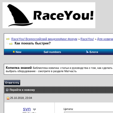
RaceYou! Всероссийский виндсерфинг форум
RaceYou!
Для нович
>
>
Как поехать быстрее?
New
Sail numbers
Блоги
Копилка знаний
Библиотека новичка: статьи и руководства о том, как сделать
выбрать оборудование - смотрите в разделе Матчасть
Перейти к новому
25.10.2018, 23:04
svn
Цитата: