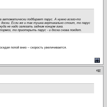
ка автоматически подбирает парус. А нужно всего-то
ю доски. Если же и так тушка вертикально стоит, то парус
да не надо залезать задним концом гика.
тормоз, то приоткрыть парус - и доска снова поедет.
седая попой вниз -- скорость увеличивается.
#
37