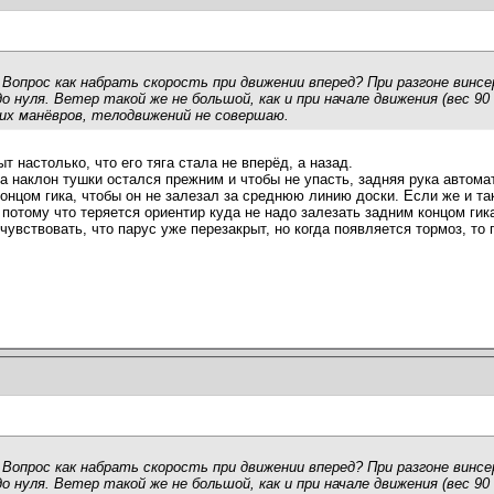
 Вопрос как набрать скорость при движении вперед? При разгоне винсе
нуля. Ветер такой же не большой, как и при начале движения (вес 90 к
ких манёвров, телодвижений не совершаю.
т настолько, что его тяга стала не вперёд, а назад.
а наклон тушки остался прежним и чтобы не упасть, задняя рука автома
онцом гика, чтобы он не залезал за среднюю линию доски. Если же и так
потому что теряется ориентир куда не надо залезать задним концом гик
чувствовать, что парус уже перезакрыт, но когда появляется тормоз, то 
 Вопрос как набрать скорость при движении вперед? При разгоне винсе
нуля. Ветер такой же не большой, как и при начале движения (вес 90 к