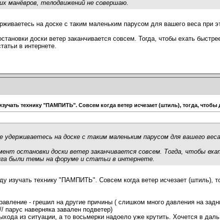
ких манёвров, телодвижений не совершаю.
рживаетесь на доске с таким маленьким парусом для вашего веса при э
становки доски ветер заканчивается совсем. Тогда, чтобы ехать быстрее
татьи в интернете.
зучать технику "ПАМПИТЬ". Совсем когда ветер исчезает (штиль), тогда, чтобы
е удерживаетесь на доске с таким маленьким парусом для вашего вес
мент остановки доски ветер заканчивается совсем. Тогда, чтобы еха
инга были темы на форуме и статьи в интернете.
у изучать технику "ПАМПИТЬ". Совсем когда ветер исчезает (штиль), то
вление - грешил на другие причины ( слишком много давления на заднюю
// парус наверняка завален подветер)
хода из ситуации, а то восьмерки надоело уже крутить. Хочется в даль