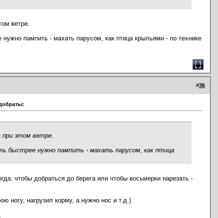
том ветре.
 нужно пампить - махать парусом, как птица крыльями - по технике
#
36
 добратьс
а при этом ветре.
ть быстрее нужно пампить - махать парусом, как птица
гда, чтобы добраться до берега или чтобы восьмерки нарезать -
 ногу, нагрузил корму, а нужно нос и т.д.)
.