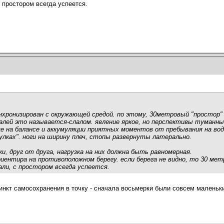
с простором всегда успеется.
хронизирован с окружающей средой. по этому, 30метровый "простор"
скалей это называется-слалом. явление яркое, но перспективы туманны
 на балансе и аккумуляции приятных моментов от пребывания на вод
булках". ноги на ширину плеч, стопы развернуты латерально.
ки, друг от друга, нагрузка на них должна быть равномерная.
риентира на противоположном берегу. если берега не видно, то 30 мет
али, с простором всегда успеется.
инкт самосохранения в точку - сначала восьмерки были совсем маленькие