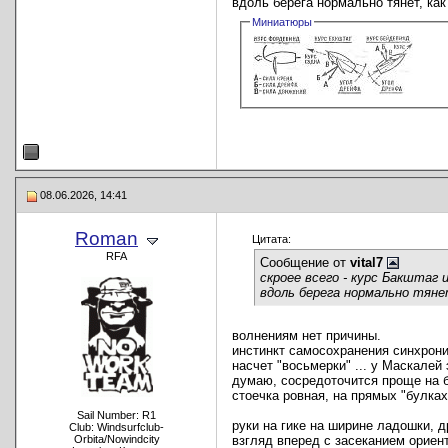
вдоль берега нормально тянет, как
Миниатюры
08.06.2026, 14:41
Roman
Цитата:
RFA
Сообщение от
vital7
скроее всего - курс Бакштаг
вдоль берега нормально тяне
волнениям нет причины.
инстинкт самосохранения синхрони
насчет "восьмерки" ... у Маскалей
думаю, сосредоточится проще на б
стоечка ровная, на прямых "булках
Sail Number: R1
руки на гике на ширине ладошки, д
Club: Windsurfclub-
Orbita/Nowindcity
взгляд вперед с засеканием ориент