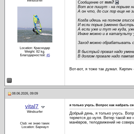
Windsurfer
Сообщение от
mm7
Вот все пишут - на порыве н
А он что, до сих пор еще не 
Когда идешь на полном глиссе
И если порыв (именно быстр
А если уже и тут не куда, у
Иначе можно и в катапульту 
Заход можно обрабатывать с
Location: Краснодар
В быстрый провал надо умень
Weight: 82 kg.
Благодарностей:
45
В долгом провале надо пампа
Вот-вот, я тоже так думал. Кирпич 
08.06.2026, 09:09
vital7
я только учусь. Вопрос как набрать 
Windsurfer
Добрый день, я только учусь. Вопр
теряется до нуля. Ветер такой же н
манёвров, телодвижений не совер
Club: не знаю таких
Location: Барнаул