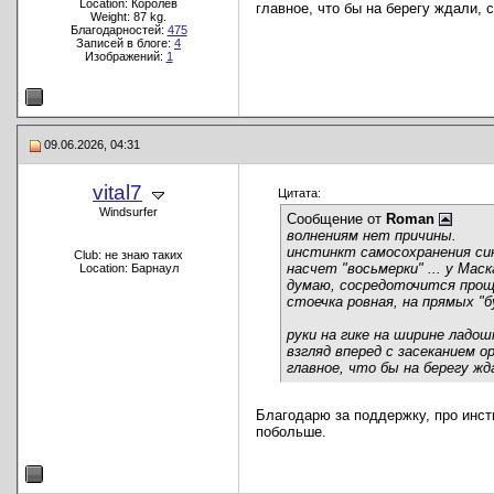
Location: Королев
главное, что бы на берегу ждали, 
Weight: 87 kg.
Благодарностей:
475
Записей в блоге:
4
Изображений:
1
09.06.2026, 04:31
vital7
Цитата:
Windsurfer
Сообщение от
Roman
волнениям нет причины.
инстинкт самосохранения син
Club: не знаю таких
насчет "восьмерки" ... у Ма
Location: Барнаул
думаю, сосредоточится проще
стоечка ровная, на прямых "
руки на гике на ширине ладош
взгляд вперед с засеканием о
главное, что бы на берегу жд
Благодарю за поддержку, про инст
побольше.