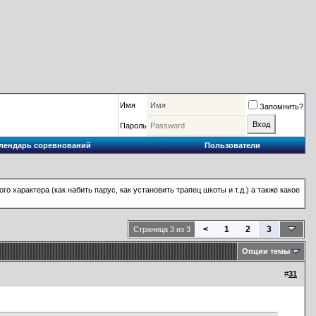
Имя
Запомнить?
Пароль
лендарь соревнований
Пользователи
о характера (как набить парус, как установить трапец шкоты и т.д.) а также какое
<
1
2
3
Страница 3 из 3
Опции темы
#
31