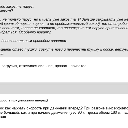
адо закрыть парус.
закрыт?
, не только парус, но и щель уже закрыта. И дальше закрывать уже не
ый кроткий порыв, кирпич, а не продолжительный заход), то он отр
же весь там, и веса не хватает, то приоткрытием паруса притягивани
убраться. Особенно новичку.
 дополнительным приводом наветер.
шить отвес тушки, согнуть ноги и перенести тушку к доске, верхуш
ть.
- загрузил, отвесился сильнее, провал - привстал.
скорость при движении вперед?
ос как набрать скорость при движении вперед? При разгоне винсерфингов
е большой, как и при начале движения (вес 90 кг, доска объем 180 л, пар
шаю.