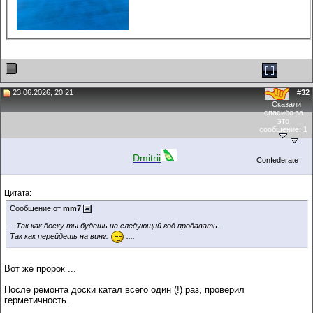
23.06.2026, 20:21
#
32
Сказали
спасибо за
это
сообщение:
1
Dmitrii
Confederate
Цитата:
Сообщение от
mm7
...Так как доску ты будешь на следующий год продавать.
Так как перейдешь на винг.
....
Вот же пророк ...
После ремонта доски катал всего один (!) раз, проверил
герметичность.