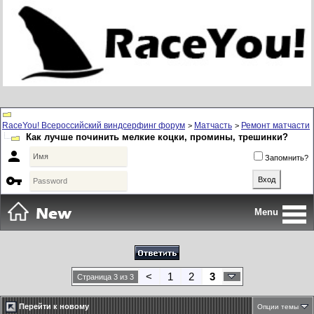
RaceYou! Всероссийский виндсерфинг форум
Матчасть
Ремонт матчасти
>
>
Как лучше починить мелкие коцки, промины, трешинки?

Запомнить?

Menu
<
1
2
3
Страница 3 из 3
Перейти к новому
Опции темы