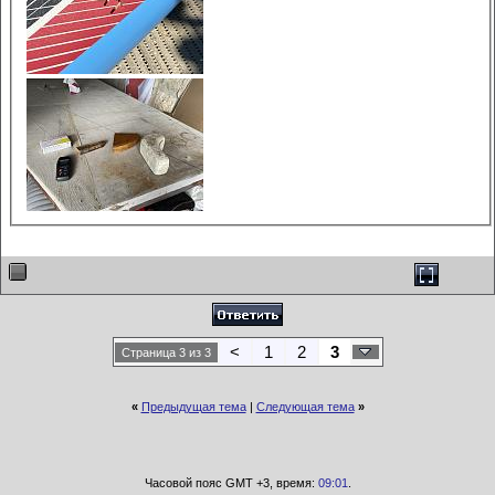
<
1
2
3
Страница 3 из 3
«
Предыдущая тема
|
Следующая тема
»
Часовой пояс GMT +3, время:
09:01
.