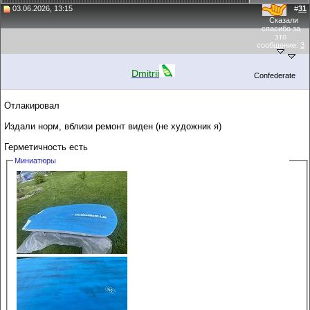
03.06.2026, 13:15
#
31
Сказали
спасибо за
это
сообщение:
3
Dmitrii
Confederate
Отлакировал
Издали норм, вблизи ремонт виден (не художник я)
Герметичность есть
Миниатюры