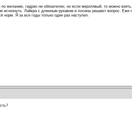
и по желанию, гидрач не обязателен, но если мерзлявый, то можно взят
ем исчезнуть. Лайкра с длинным рукавом и лосины решают вопрос. Ежи о
ё норм. Я за все годы только один раз наступил.
сть?