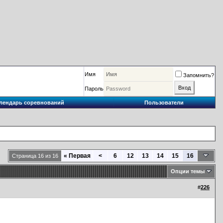
Имя
Запомнить?
Пароль
лендарь соревнований
Пользователи
«
Первая
<
6
12
13
14
15
16
Страница 16 из 16
Опции темы
#
226