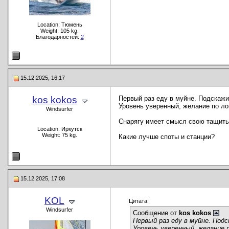
Location: Тюмень
Weight: 105 kg.
Благодарностей:
2
15.12.2025, 16:17
kos kokos
Первый раз еду в муйне. Подскажи
Уровень уверенный, желание по ло
Windsurfer
Снарягу имеет смысл свою тащить
Location: Иркутск
Weight: 75 kg.
Какие лучше споты и станции?
15.12.2025, 17:08
KOL
Цитата:
Windsurfer
Сообщение от
kos kokos
Первый раз еду в муйне. Подс
Уровень уверенный, желание 