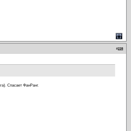
#
228
га). Спасает ФанРанг.