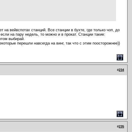
т на вейвспотах станций. Все станции в бухте, где только чоп, до
если на пару недель, то можно и в прокат. Станции такие:
потом выбирай.
оторые перешли навсегда на винг, так что с этим поосторожнее))
#
234
#
235