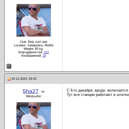
Club: Rids surf club
Location: Хабаровск, MuiNe
Weight: 65 kg.
Благодарностей:
222
Изображений:
15
04.12.2024, 06:42
5ha27
С 6-го декабря, вроде, включаетс
Тут все станции работают в штатн
Windsurfer