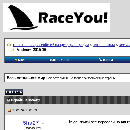
RaceYou! Всероссийский виндсерфинг форум
Путешествия
Весь о
>
>
Vietnam 2015-16
New
Sail numbers
Блоги
Весь остальной мир
Все остальные не менее экзотические страны.
Перейти к новому
29.03.2024, 04:24
5ha27
Ну да, почти все пересели на винг
Windsurfer