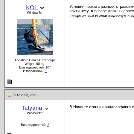
KOL
Условия проката разные, страховк
почти нету, в январе должны совс
Windsurfer
пинцетом все иголки выдернул и вс
Location: Санкт-Петербург
Weight: 90 kg.
Благодарностей:
107
Изображений:
1
15.12.2025, 23:01
Tatyana
В Нячанге станции виндсерфинга е
Windsurfer
Благодарностей:
2