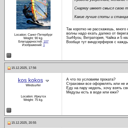
Снарягу имеет смысл свою т
Какие лучше споты и станци
Так коротко не расскажешь, много 
волны надо ехать далеко от берега
Location: Санкт-Петербург
Surf4you, Ветратория, Чайка и 5 к
Weight: 90 kg.
Благодарностей:
107
Вообще тут виндсерферов с каждым
Изображений:
1
15.12.2025, 17:56
kos kokos
А что по условиям проката?
Страховки все оформлять или не 
Windsurfer
Еду на пару недель, хочу взять сво
Медузы есть в воде или ежи?
Location: Иркутск
Weight: 75 kg.
15.12.2025, 20:55