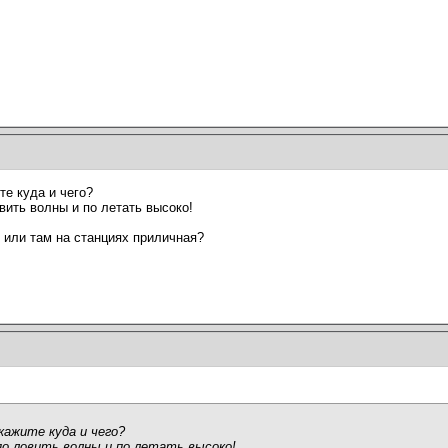
те куда и чего?
вить волны и по летать высоко!
 или там на станциях приличная?
кажите куда и чего?
по ловить волны и по летать высоко!