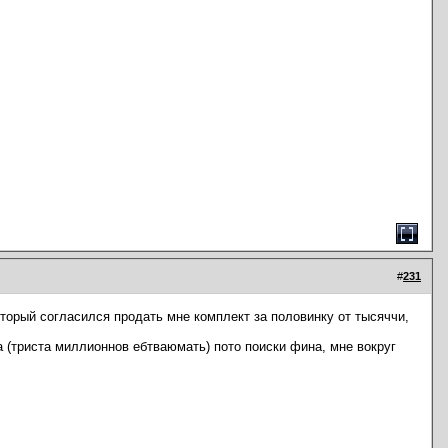
#
231
торый согласился продать мне комплект за половинку от тысяччи,
га (триста миллионнов ебтваюмать) пото поиски фина, мне вокруг