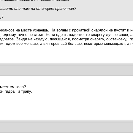
ащить или там на станциях приличная?
и?
нюансов на месте узнаешь. На волны с прокатной снарягой не пустят и не
, одному точно не стоит. Если едешь надолго, то снарягу лучше свою, а 
вадратов. Зайди на каждую, пообщайся, посмотри снарягу, обстановку,, 
 годом всё меньше, а вингеров всё больше, некоторые совмещают, а нек
имеет смысла?
й гидрач и трапу.