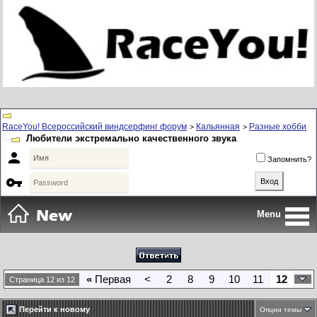
RaceYou! Всероссийский виндсерфинг форум
Кальянная
Разные хобби
>
>
Любители экстремально качественного звука

Запомнить?

Menu
«
Первая
<
2
8
9
10
11
12
Страница 12 из 12
Перейти к новому
Опции темы