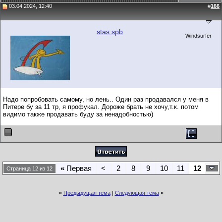
03.04.2024, 12:40
#
166
stas spb
Windsurfer
Надо попробовать самому, но лень.. Один раз продавался у меня в
Питере бу за 11 тр, я профукал. Дороже брать не хочу,т.к. потом
видимо также продавать буду за ненадобностью)
«
Первая
<
2
8
9
10
11
12
Страница 12 из 12
«
Предыдущая тема
|
Следующая тема
»