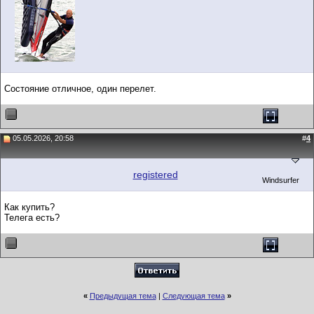
Состояние отличное, один перелет.
05.05.2026, 20:58
#
4
registered
Windsurfer
Как купить?
Телега есть?
«
Предыдущая тема
|
Следующая тема
»