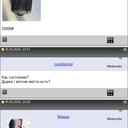
15000₽
05.05.2026, 14:47
#
2
registered
Windsurfer
Как состояние?
Дырки / ветхие места есть?
05.05.2026, 15:20
#
3
Макар
Windsurfer