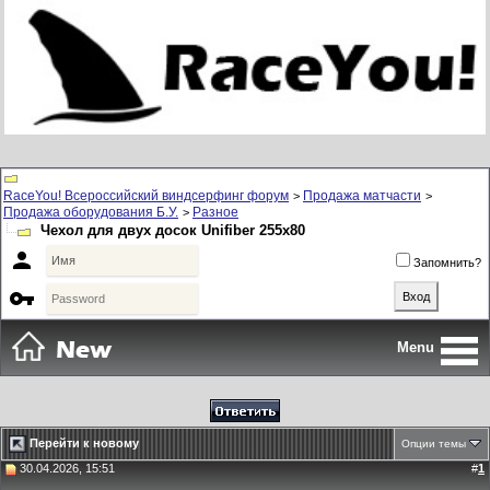
RaceYou! Всероссийский виндсерфинг форум
Продажа матчасти
>
>
Продажа оборудования Б.У.
Разное
>
Чехол для двух досок Unifiber 255x80

Запомнить?

Menu
Перейти к новому
Опции темы
30.04.2026, 15:51
#
1