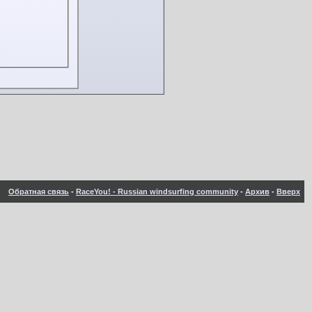
Обратная связь
-
RaceYou! - Russian windsurfing community
-
Архив
-
Вверх