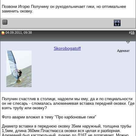
Позвони Игорю Полунину он рукодельничает гики, но оптимальнее
заменить оковку.
04.09.2011, 09:38
#
15
Skorobogatoff
Адекват
Полунин счастлив в столице, надоели мы ему, да и по специальности
он не слесарь - сломалась алюминиевая вставка передней оковки. Где
взять трубу или оковку?
Фото аварии вложил в тему "Про карбоновые гики"
Диаметр вставки в переднюю оковку 35мм наружный, толщина трубы
1,5мм, длина 360мм.Пластмасса оковки вся целая и разборная.
Алюминий был кастрюльный, думаю до Д16Т не дотягивает. Можно