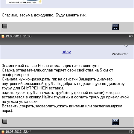
Спасибо, весьма доходчиво. Буду менять гик.
19.05.2011, 21:06
#
8
udav
Windsurfer
Знаменитый на все Ровно ломальщик гиков советует.
Сварка отпадает-алю.сплав теряет свои свойства на 5 см от
шва(примерно).
Сначала нужно=разобрать гик на свистки.Замерять диаметр
внутренний сломанной трубы.Подобрать подходящую по диаметру
трубу для ВНУТРЕННЕЙ вставки.
надеть кусок трубы на часть трубы(внутренней вставки),которая
вставляется в оковку.Найти трубогиб и согнуть трубу до приемлимой
по углам установки.
Вставить,собрать,засверлить,сжать винтами или заклепками(жел.
нерж).
19.05.2011, 22:44
#
9