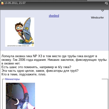
13.05.2011, 21:07
#
1
dwded
Windsurfer
Лопнула оковка гика NP X3 в том месте где трубы гика входят в
оковку. Гик 2006 года издания. Никаких заклепок, фиксирующих трубы
в оковке нет.
Есть шанс это поменять, например м б/у гика?
Эта часть одно целое, замок, фиксаторы для труб?
Кто в теме, подскажите, плиз.
Миниатюры