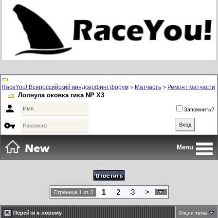
RaceYou! Всероссийский виндсерфинг форум
Матчасть
Ремонт матчасти
>
>
Лопнула оковка гика NP X3

Запомнить?

Menu
1
2
3
>
Страница 1 из 3
Перейти к новому
Опции темы