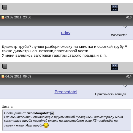
03.09.2011, 23:30
#
13
udav
Windsurfer
Диаметр трубы? лучше разбери оковку на свистки и сфоткай трубу.А
также диаметры ал. вставки,пластиковой части...
У меня валялись заготовки гаастры,старого прайда и т. п.
04.09.2011, 09:09
#
14
Predsedatel
Практически гонщек.
Цитата:
Сообщение от
Skorobogatoff
Где вы находите нержавеющие трубы такой толщины и диаметра? у меня
крякнулась труба передней оковки на гарантийном гике X3 - надежды на
замену мало. Ищу трубу