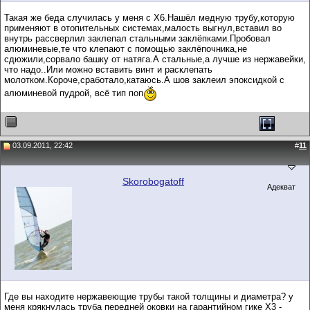
Такая же беда случилась у меня с Х6.Нашёл медную трубу,которую
применяют в отопительных системах,малость выгнул,вставил во
внутрь рассверлил заклепал стальными заклёпками.Пробовал
алюминевые,те что клепают с помощью заклёпочника,не
сдюжили,сорвало башку от натяга.А стальные,а лучше из нержавейки,
что надо..Или можно вставить винт и расклепать
молотком.Короче,сработало,катаюсь.А шов заклеил эпоксидкой с
алюминевой пудрой, всё тип поп
03.09.2011, 22:42
#
11
Skorobogatoff
Адекват
Где вы находите нержавеющие трубы такой толщины и диаметра? у
меня крякнулась труба передней оковки на гарантийном гике X3 -