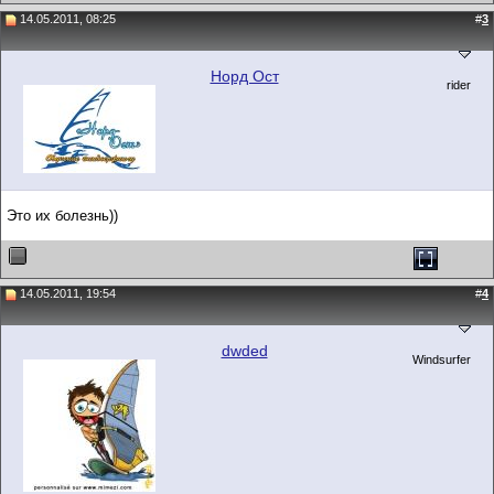
14.05.2011, 08:25
#
3
Норд Ост
rider
Это их болезнь))
14.05.2011, 19:54
#
4
dwded
Windsurfer