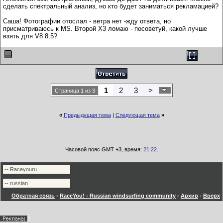
сделать спектральный анализ, но кто будет заниматься рекламацией?
Саша! Фотографии отослал - ветра нет -жду ответа, но
присматриваюсь к MS. Второй Х3 ломаю - посоветуй, какой лучше
взять для V8 8.5?
1
2
3
>
Страница 1 из 3
«
Предыдущая тема
|
Следующая тема
»
Часовой пояс GMT +3, время:
21:22
.
Обратная связь
-
RaceYou! - Russian windsurfing community
-
Архив
-
Вверх