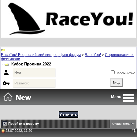
RaceYou! Всероссийский виндсерфинг форум
RaceYou!
Соревнования и
>
>
фестивали
Кубок Пролива 2022

Запомнить?

Menu
Перейти к новому
Опции темы
23.07.2022, 11:20
#
1