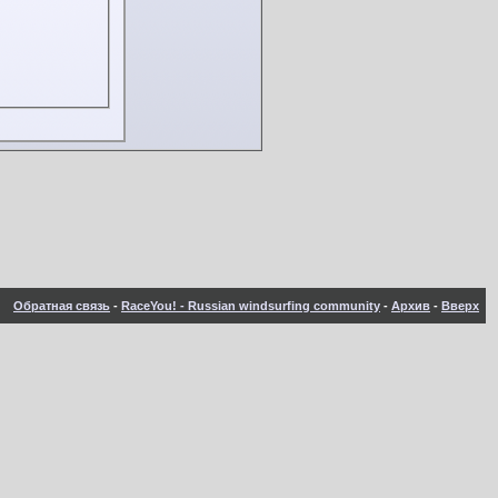
Обратная связь
-
RaceYou! - Russian windsurfing community
-
Архив
-
Вверх