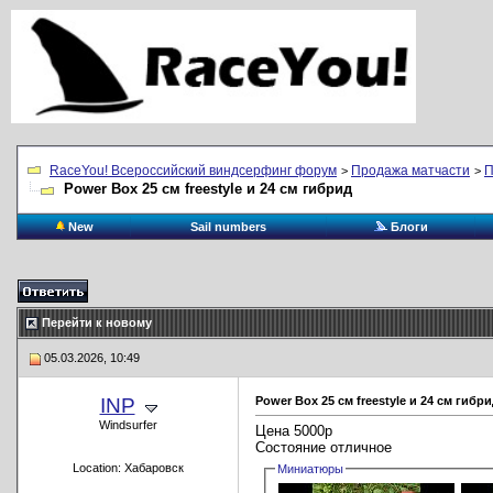
RaceYou! Всероссийский виндсерфинг форум
Продажа матчасти
П
>
>
Power Box 25 см freestyle и 24 см гибрид
New
Sail numbers
Блоги
Перейти к новому
05.03.2026, 10:49
INP
Power Box 25 см freestyle и 24 см гибр
Windsurfer
Цена 5000р
Состояние отличное
Location: Хабаровск
Миниатюры