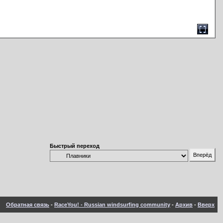
Быстрый переход
Обратная связь
-
RaceYou! - Russian windsurfing community
-
Архив
-
Вверх