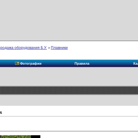
родажа оборудования Б.У.
Плавники
>
Фотографии
Правила
Ка
ид