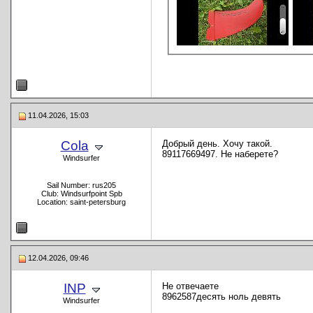
11.04.2026, 15:03
Cola
Добрый день. Хочу такой.
89117669497. Не наберете?
Windsurfer
Sail Number: rus205
Club: Windsurfpoint Spb
Location: saint-petersburg
12.04.2026, 09:46
INP
Не отвечаете
8962587десять ноль девять
Windsurfer