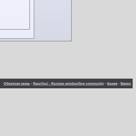
Обратная связь
-
RaceYou! - Russian windsurfing community
-
Архив
-
Вверх