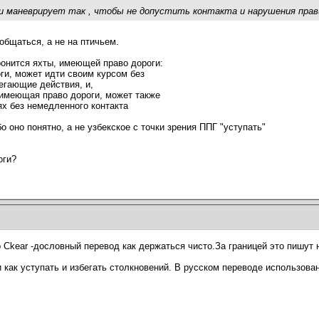
 маневрирует так , чтобы не допустить контакта и нарушения прави
общаться, а не на птичьем.
ронится яхты, имеющей право дороги:
оги, может идти своим курсом без
егающие действия, и,
, имеющая право дороги, может также
ях без немедленного контакта
о оно понятно, а не узбекское с точки зрения ППГ "уступать"
оги?
p Ckear -дословный перевод как держаться чисто.За границей это пишут
как уступать и избегать столкновений. В русском переводе использовано