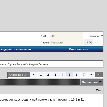
Имя
Запомнить?
Пароль
лендарь соревнований
Пользователи
ела: "судья России" - Андрей Латинов.
<
1
2
3
4
5
6
7
>
Страница 5 из 7
Опции темы
#
61
ерживает курс ведь к ней применяются правила 16.1 и 11 .