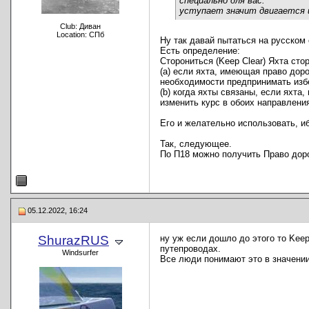
специально для вас:
уступает значит двигается и
Club: Диван
Location: СПб
Ну так давай пытаться на русском 
Есть определение:
Сторониться (Keep Clear) Яхта сто
(a) если яхта, имеющая право дор
необходимости предпринимать изб
(b) когда яхты связаны, если яхта
изменить курс в обоих направлени
Его и желательно использовать, иб
Так, следующее.
По П18 можно получить Право дор
05.12.2022, 16:24
ShurazRUS
ну уж если дошло до этого то Kee
путепроводах.
Windsurfer
Все люди понимают это в значении 