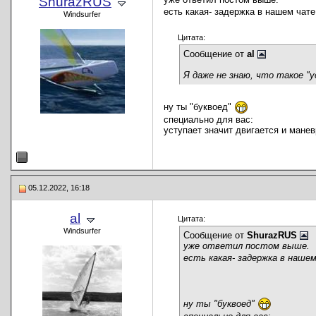
ShurazRUS
есть какая- задержка в нашем чат
Windsurfer
Цитата:
Сообщение от
al
Я даже не знаю, что такое "у
ну ты "буквоед"
специально для вас:
уступает значит двигается и манев
05.12.2022, 16:18
al
Цитата:
Windsurfer
Сообщение от
ShurazRUS
уже ответил постом выше.
есть какая- задержка в наше
ну ты "буквоед"