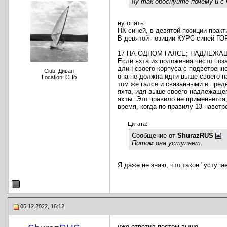
ну так обоснуйте почему и с
ну опять
НК синей, в девятой позиции практ
В девятой позиции КУРС синей Г
17 НА ОДНОМ ГАЛСЕ; НАДЛЕЖА
Если яхта из положения чисто поз
длин своего корпуса с подветренно
Club: Диван
она не должна идти выше своего н
Location: СПб
том же галсе и связанными в преде
яхта, идя выше своего надлежащег
яхты. Это правило не применяется
время, когда по правилу 13 наветр
Цитата:
Сообщение от
ShurazRUS
Потом она уступает.
Я даже не знаю, что такое "уступае
05.12.2022, 16:12
уже ответил постом выше.