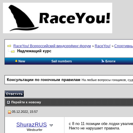
RaceYou! Всероссийский виндсерфинг форум
RaceYou!
Спортивны
>
>
Надлежащий курс
New
Sail numbers
Блоги
Консультации по гоночным правилам
На любые вопросы гонщиков, суд
Перейти к новому
05.12.2022, 15:57
ShurazRUS
с 8 по 11 позиции обе лодки ували
Никто не нарушает правила.
Windsurfer