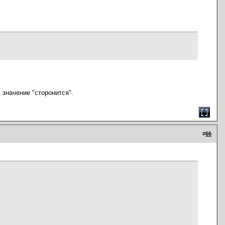
 значение "сторонится".
#
66