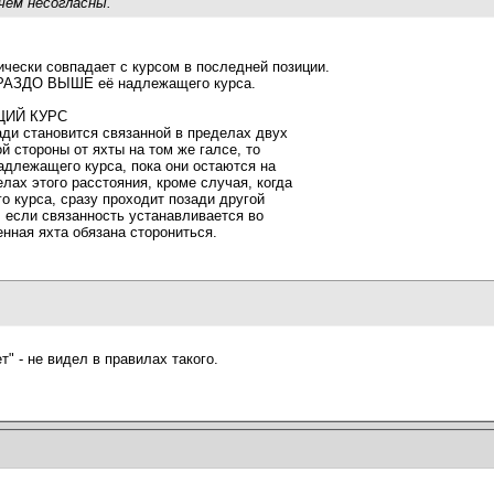
 чем несогласны.
ически совпадает с курсом в последней позиции.
ОРАЗДО ВЫШЕ её надлежащего курса.
ЩИЙ КУРС
ади становится связанной в пределах двух
й стороны от яхты на том же галсе, то
адлежащего курса, пока они остаются на
лах этого расстояния, кроме случая, когда
о курса, сразу проходит позади другой
, если связанность устанавливается во
енная яхта обязана сторониться.
т" - не видел в правилах такого.