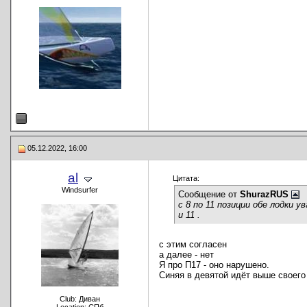
05.12.2022, 16:00
al
Цитата:
Windsurfer
Сообщение от
ShurazRUS
с 8 по 11 позиции обе лодки
и 11 .
с этим согласен
а далее - нет
Я про П17 - оно нарушено.
Синяя в девятой идёт выше сво
Club: Диван