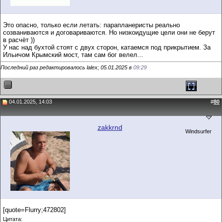
Это опасно, только если летать: парапланеристы реально
созваниваются и договариваются. Но низкоидущие цели они не берут
в расчёт ))
У нас над бухтой стоят с двух сторон, катаемся под прикрытием. За
Ильичом Крымский мост, там сам бог велел...
Последний раз редактировалось lalex; 05.01.2025 в
09:29
04.01.2025, 14:03
#
80
zakkrnd
Windsurfer
[quote=Flurry;472802]
Цитата: