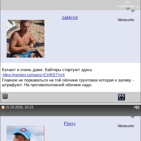
это
сообщение:
1
zakkrnd
Windsurfer
Катают и очень даже. Кайтеры стартуют здесь
https://yandex.ru/maps/-/CHRD7YnX
Главное не поркаваться на той обочине грунтовки которая к заливу -
штрафуют. На противоположной обочине надо.
31.03.2025, 16:23
#
84
Flurry
Windsurfer