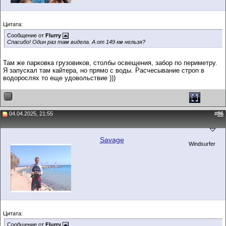
Цитата:
Сообщение от
Flurry
Спасибо! Один раз там видела. А от 149 км нельзя?
Там же парковка грузовиков, столбы освещения, забор по периметру.
Я запускал там кайтера, но прямо с воды. Расчесывание строп в
водорослях то еще удовольствие )))
04.04.2025, 21:55
#
86
Savage
Windsurfer
Цитата:
Сообщение от
Flurry