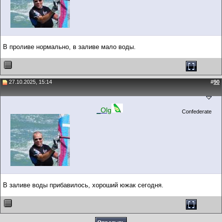
В проливе нормально, в заливе мало воды.
27.10.2025, 15:14
#
90
_Olg
Confederate
В заливе воды прибавилось, хороший южак сегодня.