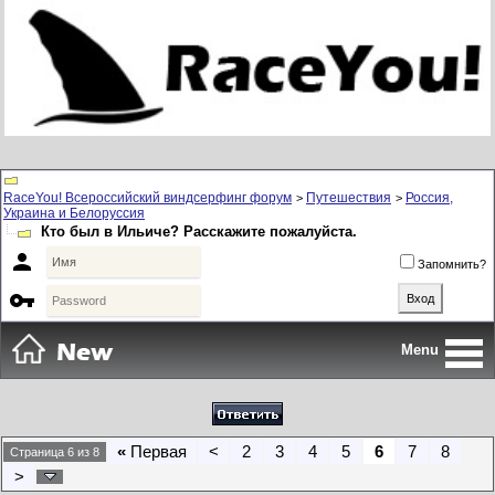
RaceYou! Всероссийский виндсерфинг форум
Путешествия
Россия,
>
>
Украина и Белоруссия
Кто был в Ильиче? Расскажите пожалуйста.

Запомнить?

Menu
«
Первая
<
2
3
4
5
6
7
8
Страница 6 из 8
>