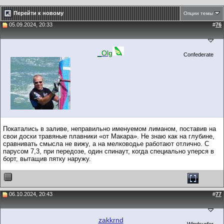
Перейти к новому
Опции темы
05.09.2024, 20:33
#
76
_Olg
Confederate
Покатались в заливе, неправильно именуемом лиманом, поставив на
свои доски травяные плавники «от Макара». Не знаю как на глубине,
сравнивать смысла не вижу, а на мелководье работают отлично. С
парусом 7,3, при передозе, один спинаут, когда специально уперся в
борт, вытащив пятку наружу.
06.10.2024, 20:43
#
77
zakkrnd