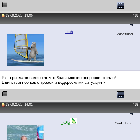
19.09.2025, 13:05
#
88
Ilich
Windsurfer
P.s. прислали видео так что большинство вопросов отпало!
Единственное как с травой и водорослями ситуация ?
19.09.2025, 14:01
#
89
_Olg
Confederate