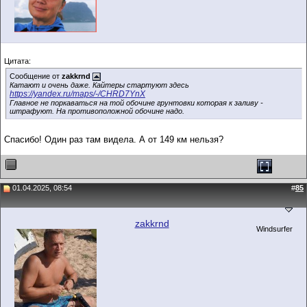
Цитата:
Сообщение от
zakkrnd
Катают и очень даже. Кайтеры стартуют здесь
https://yandex.ru/maps/-/CHRD7YnX
Главное не поркаваться на той обочине грунтовки которая к заливу -
штрафуют. На противоположной обочине надо.
Спасибо! Один раз там видела. А от 149 км нельзя?
01.04.2025, 08:54
#
85
zakkrnd
Windsurfer