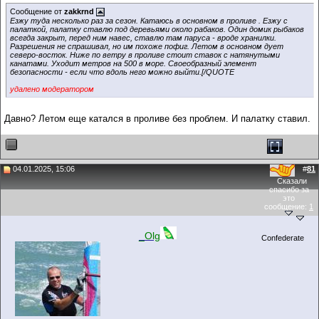
Сообщение от
zakkrnd
Езжу туда несколько раз за сезон. Катаюсь в основном в проливе . Езжу с
палаткой, палатку ставлю под деревьями около рабаков. Один домик рыбаков
всегда закрыт, перед ним навес, ставлю там паруса - вроде хранилки.
Разрешения не спрашивал, но им похоже пофиг. Летом в основном дует
северо-восток. Ниже по ветру в проливе стоит ставок с натянутыми
канатами. Уходит метров на 500 в море. Своеобразный элемент
безопасности - если что вдоль него можно выйти.[/QUOTE
удалено модератором
Давно? Летом еще катался в проливе без проблем. И палатку ставил.
04.01.2025, 15:06
#
81
Сказали
спасибо за
это
сообщение:
1
_Olg
Confederate