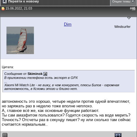
Перейти к новому
Опции темы
15.06.2022, 21:03
#
46
Dim
Windsurfer
Цитата:
Сообщение от
Skiminok
В приложении телефона есть экспорт в GPX
...
Xiaomi Mi Watch Lite - не вижу, в чем конкурент, плюсы Бипов - огромная
автономность, в Ксяоми этого и близко нет.
автономность это хорошо, четыре недели против одной впечатляют,
но заряжать раз в неделю тоже вполне неплохо.
А, главное всё же, как основные функции работают.
Ты сам амазфитом пользовался? Годится скорость на воде мерить?
Точность? Отсчеты раз в секунду пишет? ну или сколько там сейчас
считается нормальным..