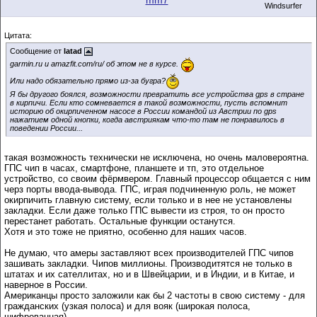
mm7
Windsurfer
Цитата:
Сообщение от
latad
garmin.ru и amazfit.com/ru/ об этом не в курсе.
Или надо обязательно прямо из-за бугра?
Я бы другого боялся, возможности превратить все устройства gps в стране
в кирпичи. Если кто сомневается в такой возможности, пусть вспомнит
историю об окирпиченном насосе в России командой из Австрии по gps
нажатием одной кнопки, когда австриякам что-то там не понравилось в
поведении России...
такая возможность технически не исключена, но очень маловероятна.
ГПС чип в часах, смартфоне, планшете и тп, это отдельное
устройство, со своим фёрмвером. Главный процессор общается с ним
черз порты ввода-вывода. ГПС, играя подчиненную роль, не может
окирпичить главную систему, если только и в нее не установлены
закладки. Если даже только ГПС вывести из строя, то он просто
перестанет работать. Остальные функции останутся.
Хотя и это тоже не приятно, особенно для наших часов.
Не думаю, что амеры заставляют всех производителей ГПС чипов
зашивать закладки. Чипов миллионы. Производитятся не только в
штатах и их сателлитах, но и в Швейцарии, и в Индии, и в Китае, и
наверное в России.
Американцы просто заложили как бы 2 частоты в свою систему - для
гражданских (узкая полоса) и для вояк (широкая полоса,
шифрованная).