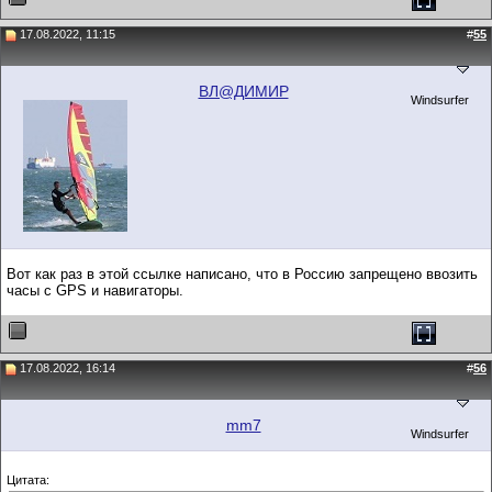
17.08.2022, 11:15
#
55
ВЛ@ДИМИР
Windsurfer
Вот как раз в этой ссылке написано, что в Россию запрещено ввозить
часы с GPS и навигаторы.
17.08.2022, 16:14
#
56
mm7
Windsurfer
Цитата: