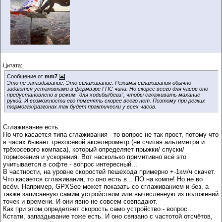
Цитата:
Сообщение от
mm7
Это не запаздывание. Это сглаживание. Режимы сглаживания обычно
задаются установками в фёрмвэре ГПС чипа. Но скорее всего для часов оно
предустановлено в режим "для ходьбы/бега", чтобы сглаживать махание
рукой. И возможности его поменять скорее всего нет. Поэтому при резких
тормозах/разгонах так будет практически у всех часов.
Сглаживание есть.
Но что касается типа сглаживания - то вопрос не так прост, потому что
в часах бывает трёхосевой акселерометр (не считая альтиметра и
трёхосевого компаса), который определяет прыжки/ спуски/
торможения и ускорения. Вот насколько примитивно всё это
учитывается в софте - вопрос интересный...
В частности, на уровне скоростей пешехода примерно +-1км/ч скачет.
Что касается сглаживания, то оно есть в... ПО на компе! Но не во
всём. Например, GPXSee может показать со сглаживанием и без, а
также записанную самим устройством или вычисленную из положений
точек и времени. И они явно не совсем совпадают.
Как при этом определяет скорость само устройство - вопрос...
Кстати, запаздывание тоже есть. И оно связано с частотой отсчётов,