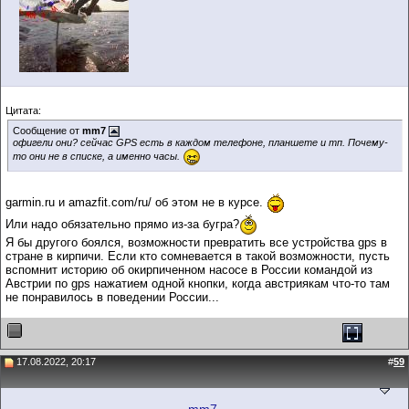
Цитата:
Сообщение от
mm7
офигели они? сейчас GPS есть в каждом телефоне, планшете и тп. Почему-
то они не в списке, а именно часы.
garmin.ru и amazfit.com/ru/ об этом не в курсе.
Или надо обязательно прямо из-за бугра?
Я бы другого боялся, возможности превратить все устройства gps в
стране в кирпичи. Если кто сомневается в такой возможности, пусть
вспомнит историю об окирпиченном насосе в России командой из
Австрии по gps нажатием одной кнопки, когда австриякам что-то там
не понравилось в поведении России...
17.08.2022, 20:17
#
59