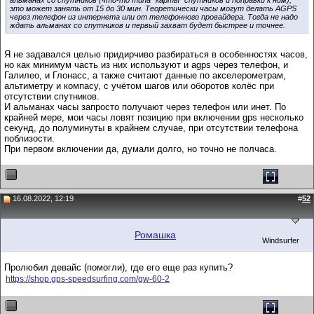
это может занять от 15 до 30 мин. Теоретически часы могут делать AGPS
через телефон из интернета или от телефонного провайдера. Тогда не надо
ждать альманах со спутников и первый захват будет быстрее и точнее.
Я не задавался целью придирчиво разбираться в особенностях часов,
но как минимум часть из них используют и agps через телефон, и
Галилео, и Глонасс, а также считают данные по акселерометрам,
альтиметру и компасу, с учётом шагов или оборотов колёс при
отсутствии спутников.
И альманах часы запросто получают через телефон или инет. По
крайней мере, мои часы ловят позицию при включении gps несколько
секунд, до полуминуты в крайнем случае, при отсутствии телефона
поблизости.
При первом включении да, думали долго, но точно не полчаса.
16.08.2022, 12:19
#
52
Ромашка
Windsurfer
Пролюбил девайс (помогли), где его еще раз купить?
https://shop.gps-speedsurfing.com/gw-60-2