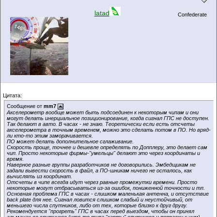
latad
Confederate
Цитата:
Сообщение от
mm7
Акселерометр вообще может быть подсоединен к некоторым чипам и они
могут делать инерциальное позиционирование, когда сигнал ГПС не доступен.
Так делают в авто. В часах - не знаю. Теоретически если есть отсчеты
акселерометра в точным временем, можно это сделать потом в ПО. Но вряд-
ли кто-то этим заморачивается.
ПО может делать дополнительное сглаживание.
Скорость проще, точнее и дешевле определять по Допплеру, это делает сам
чип. Просто некоторые фирмы-"умельцы" делают это через координаты и
время.
Наверное разные группы разработчиков не договорились. Эмбедщикам не
задали вывести скорость в файл, а ПО-шникам ничего не осталось, как
вычислять из координат.
Отсчеты в чипе всегда идут через равные промежутки времени. Просто
некоторые могут отбрасываться из-за ошибок, пониженной точности и тп.
Основная проблема ГПС в часах - слишком маленькая антенна, и отсутствие
back plate для нее. Сигнал ловится слишком слабый и неустойчивый, от
меньшего числа спутников, либо от тех, которые близко к друг другу.
Рекомендуется "прогреть" ГПС в часах перед выездом, чтобы он принял
альманах со спутников (что-то типа "карты" спутников и поправки к ним),