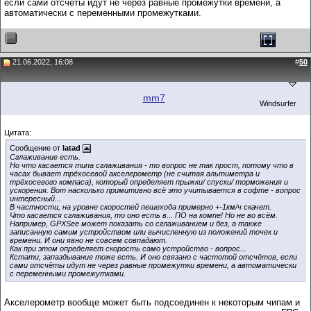
если сами отсчёты идут не через равные промежутки времени, а
автоматически с переменными промежутками.
21.06.2022, 16:08
#
50
mm7
Windsurfer
Цитата:
Сообщение от
latad
Сглаживание есть.
Но что касается типа сглаживания - то вопрос не так прост, потому что в
часах бывает трёхосевой акселерометр (не считая альтиметра и
трёхосевого компаса), который определяет прыжки/ спуски/ торможения и
ускорения. Вот насколько примитивно всё это учитывается в софте - вопрос
интересный...
В частности, на уровне скоростей пешехода примерно +-1км/ч скачет.
Что касается сглаживания, то оно есть в... ПО на компе! Но не во всём.
Например, GPXSee может показать со сглаживанием и без, а также
записанную самим устройством или вычисленную из положений точек и
времени. И они явно не совсем совпадают.
Как при этом определяет скорость само устройство - вопрос...
Кстати, запаздывание тоже есть. И оно связано с частотой отсчётов, если
сами отсчёты идут не через равные промежутки времени, а автоматически
с переменными промежутками.
Акселерометр вообще может быть подсоединен к некоторым чипам и