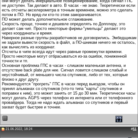
они могут делать инерциальное позиционирование, когда сигнал ГПС
не доступен. Так делают в авто. В часах - не знаю. Теоретически если
есть отсчеты акселерометра в точным временем, можно это сделать
потом в ПО. Но вряд-ли кто-то этим заморачивается.
ПО может делать дополнительное сглаживание.
Скорость проще, точнее и дешевле определять по Допплеру, это
делает сам чип. Просто некоторые фирмы-"умельцы" делают это
через координаты и время.
Наверное разные группы разработчиков не договорились. Эмбедщикам
не задали вывести скорость в файл, а ПО-шникам ничего не осталось,
как вычислять из координат.
Отсчеты в чипе всегда идут через равные промежутки времени.
Просто некоторые могут отбрасываться из-за ошибок, пониженной
точности и тп.
Основная проблема ГПС в часах - слишком маленькая антенна, и
отсутствие back plate для нее. Сигнал ловится слишком слабый и
неустойчивый, от меньшего числа спутников, либо от тех, которые
близко к друг другу.
Рекомендуется "прогреть" ГПС в часах перед выездом, чтобы он
принял альманах со спутников (что-то типа "карты" спутников и
поправки к ним), это может занять от 15 до 30 мин. Теоретически часы
могут делать AGPS через телефон из интернета или от телефонного
провайдера. Тогда не надо ждать альманах со спутников и первый
захват будет быстрее и точнее.
21.06.2022, 18:24
#
51