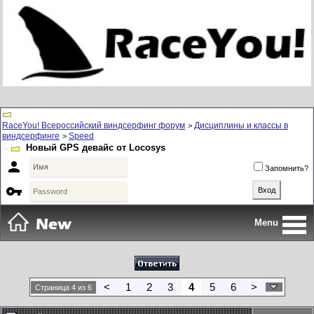
RaceYou! Всероссийский виндсерфинг форум
Дисциплины и классы в
>
виндсерфинге
Speed
>
Новый GPS девайс от Locosys

Запомнить?

Menu
<
1
2
3
4
5
6
>
Страница 4 из 6