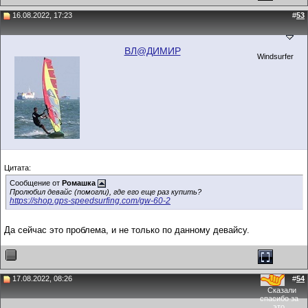
16.08.2022, 17:23
#
53
ВЛ@ДИМИР
Windsurfer
Цитата:
Сообщение от
Ромашка
Пролюбил девайс (помогли), где его еще раз купить?
https://shop.gps-speedsurfing.com/gw-60-2
Да сейчас это проблема, и не только по данному девайсу.
17.08.2022, 08:26
#
54
Сказали
спасибо за
это