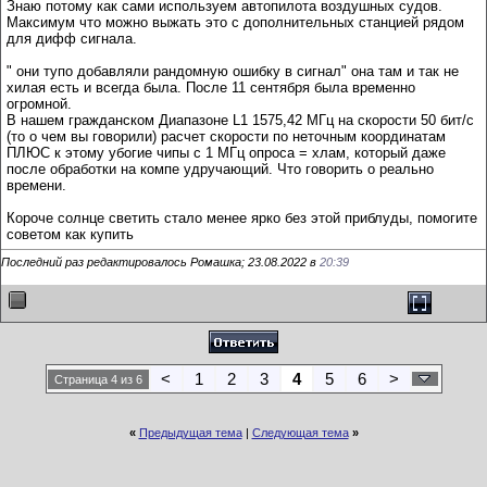
Знаю потому как сами используем автопилота воздушных судов.
Максимум что можно выжать это с дополнительных станцией рядом
для дифф сигнала.
" они тупо добавляли рандомную ошибку в сигнал" она там и так не
хилая есть и всегда была. После 11 сентября была временно
огромной.
В нашем гражданском Диапазоне L1 1575,42 МГц на скорости 50 бит/с
(то о чем вы говорили) расчет скорости по неточным координатам
ПЛЮС к этому убогие чипы с 1 МГц опроса = хлам, который даже
после обработки на компе удручающий. Что говорить о реально
времени.
Короче солнце светить стало менее ярко без этой приблуды, помогите
советом как купить
Последний раз редактировалось Ромашка; 23.08.2022 в
20:39
<
1
2
3
4
5
6
>
Страница 4 из 6
«
Предыдущая тема
|
Следующая тема
»