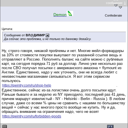
сообщение:
1
Demon
Confederate
Цитата:
Сообщение от
ВЛ@ДИМИР
Да сейчас это проблема, и не только по данному девайсу.
Ну, строго говоря, никакой проблемы и нет. Многие мейл-форвардеры
за 10% от стоимости покупки выкупают по указанной ссылке вещь и
отправляют в Россию. Пополнять баланс на сайте можно с рублевых
карт, на сегодня порядка 71 руб за доллар. Лично уже несколько раз
после СВО получал посылки с американского амазона + flymount из
Англии. Единственно, надо у них уточнить, они не всегда любят с
неизвестными магазинами связываться. Я вот этим сервисом
пользуюсь
.
https://qwintry.com/ru/shop-help
Единственное, сейчас из-за логистики очень долго посылки идут.
Раньше бывало и за неделю из NY приходило, последний раз 41 день,
причем маршрут извилистый - NY - Helsinki - Berlin - Russia ). В любом
случае, даже со всеми % цены не сравнить с нашими по большинству
вещей + сейчас у нас многого просто вообще не купить. Ну и да,
обращать внимание на ограничения надо, чего не возят
https://qwintry.com/ru/forbidden-goods