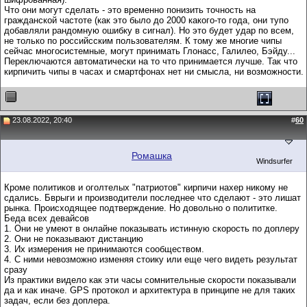
Что они могут сделать - это временно понизить точность на
гражданской частоте (как это было до 2000 какого-то года, они тупо
добавляли рандомную ошибку в сигнал). Но это будет удар по всем,
не только по российсским пользователям. К тому же многие чипы
сейчас многосистемные, могут принимать Глонасс, Галилео, Бэйду...
Переключаются автоматически на то что принимается лучше. Так что
кирпичить чипы в часах и смартфонах нет ни смысла, ни возможности.
23.08.2022, 20:40
#
60
Ромашка
Windsurfer
Кроме политиков и оголтелых "патриотов" кирпичи нахер никому не
сдались. Бврыги и производители последнее что сделают - это лишат
рынка. Происходящее подтверждение. Но довольно о полититке.
Беда всех девайсов
1. Они не умеют в онлайне показывать истинную скорость по доплеру
2. Они не показывают дистанцию
3. Их измерения не принимаются сообществом.
4. С ними невозможно изменяя стоику или еще чего видеть результат
сразу
Из практики видело как эти часы сомнительные скорости показывали
да и как иначе. GPS протокол и архитектура в принципе не для таких
задач, если без доплера.