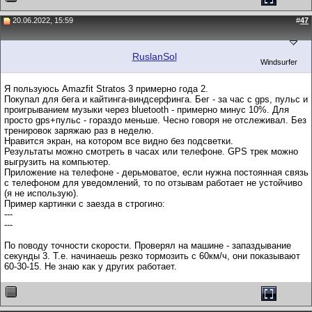
20.06.2022, 15:59
#
47
RuslanSol
Windsurfer
Я пользуюсь Amazfit Stratos 3 примерно года 2.
Покупал для бега и кайтинга-виндсерфинга. Бег - за час с gps, пульс и
проигрыванием музыки через bluetooth - примерно минус 10%. Для
просто gps+пульс - гораздо меньше. Чесно говоря не отслеживал. Без
тренировок заряжаю раз в неделю.
Нравится экран, на котором все видно без подсветки.
Результаты можно смотреть в часах или телефоне. GPS трек можно
выгрузить на компьютер.
Приложение на телефоне - дерьмоватое, если нужна постоянная связь
с телефоном для уведомлений, то по отзывам работает не устойчиво
(я не использую).
Пример картинки с заезда в строгино:
---
---
По поводу точности скорости. Проверял на машине - запаздывание
секунды 3. Т.е. начинаешь резко тормозить с 60км/ч, они показывают
60-30-15. Не знаю как у других работает.