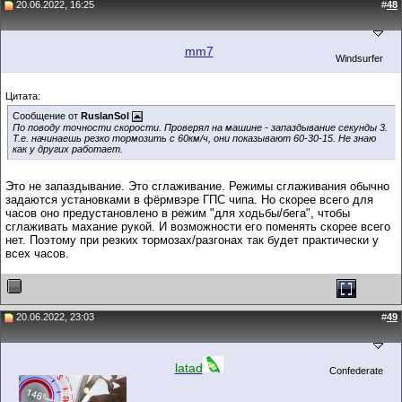
20.06.2022, 16:25
#
48
mm7
Windsurfer
Цитата:
Сообщение от
RuslanSol
По поводу точности скорости. Проверял на машине - запаздывание секунды 3.
Т.е. начинаешь резко тормозить с 60км/ч, они показывают 60-30-15. Не знаю
как у других работает.
Это не запаздывание. Это сглаживание. Режимы сглаживания обычно
задаются установками в фёрмвэре ГПС чипа. Но скорее всего для
часов оно предустановлено в режим "для ходьбы/бега", чтобы
сглаживать махание рукой. И возможности его поменять скорее всего
нет. Поэтому при резких тормозах/разгонах так будет практически у
всех часов.
20.06.2022, 23:03
#
49
latad
Confederate