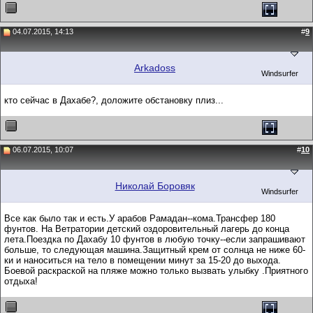
04.07.2015, 14:13
#
9
Arkadoss
Windsurfer
кто сейчас в Дахабе?, доложите обстановку плиз...
06.07.2015, 10:07
#
10
Николай Боровяк
Windsurfer
Все как было так и есть.У арабов Рамадан--кома.Трансфер 180
фунтов. На Ветратории детский оздоровительный лагерь до конца
лета.Поездка по Дахабу 10 фунтов в любую точку--если запрашивают
больше, то следующая машина.Защитный крем от солнца не ниже 60-
ки и наноситься на тело в помещении минут за 15-20 до выхода.
Боевой раскраской на пляже можно только вызвать улыбку .Приятного
отдыха!