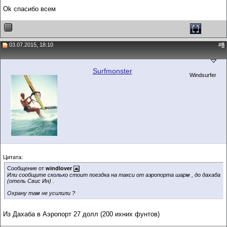
Ok спасибо всем
03.07.2015, 18:10
#
8
Surfmonster
Windsurfer
Цитата:
Сообщение от
windlover
Или сообщите сколько стоит поездка на такси от аэропорта шарм , до дахаба
(отель Свис Ин) .
Охрану там не усилили ?
Из Дахаба в Аэропорт 27 долл (200 ихних фунтов)