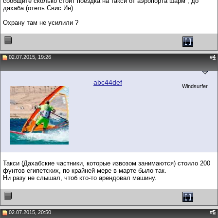
сообщите сколько стоит поездка на такси от аэропорта шарм , до
дахаба (отель Свис Ин) .
Охрану там не усилили ?
02.07.2015, 19:26
#
4
abc44def
Windsurfer
Такси (Дахабские частники, которые извозом занимаются) стоило 200
фунтов египетских, по крайней мере в марте было так.
Ни разу не слышал, чтоб кто-то арендовал машину.
02.07.2015, 20:50
#
5