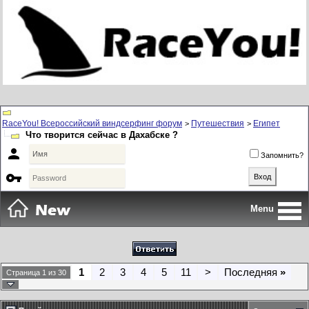
RaceYou! Всероссийский виндсерфинг форум
Путешествия
Египет
>
>
Что творится сейчас в Дахабске ?

Запомнить?

Menu
1
2
3
4
5
11
>
Последняя
»
Страница 1 из 30