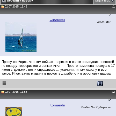
Перейти к новому
Опции темы
02.07.2015, 11:49
#
1
windlover
Windsurfer
Прошу сообщить что там сейчас творится в свете последних новостей
по поводу террористов и всяких игил .... Просто намечена поездка с 17
июля с детьми , вот и спрашиваю ... усилили ли там охрану и все
такое. И как взять машину в прокат в дахабе или в аэропорту шарма
02.07.2015, 11:53
#
2
Komandir
Улыбка SurfСубариста