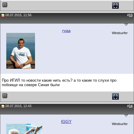
08.07.2015, 11:56
#
13
ryaa
Windsurfer
Про ИГИЛ то новости какие нить есть? а то какие то слухи про
побоище на севере Синая были
08.07.2015, 12:43
#
14
IGGY
Windsurfer