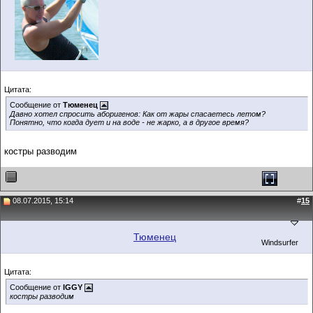
Цитата:
Сообщение от
Тюменец
Давно хотел спросить аборигенов: Как от жары спасаетесь летом?
Понятно, что когда дует и на воде - не жарко, а в другое время?
костры разводим
08.07.2015, 15:14
#
15
Тюменец
Windsurfer
Цитата:
Сообщение от
IGGY
костры разводим