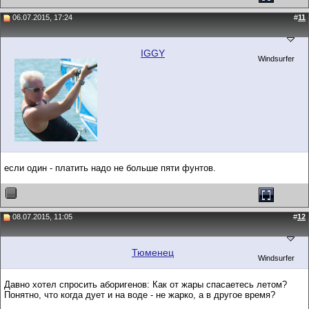
06.07.2015, 17:24
#
11
IGGY
Windsurfer
если один - платить надо не больше пяти фунтов.
08.07.2015, 11:05
#
12
Тюменец
Windsurfer
Давно хотел спросить аборигенов: Как от жары спасаетесь летом?
Понятно, что когда дует и на воде - не жарко, а в другое время?