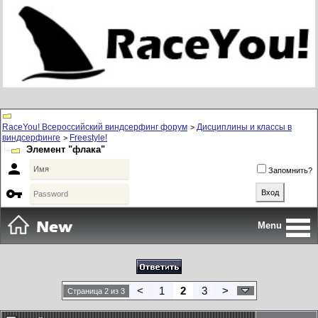
RaceYou! Всероссийский виндсерфинг форум
Дисциплины и классы в
>
виндсерфинге
Freestyle!
>
Элемент "флака"

Запомнить?

Menu
<
1
2
3
>
Страница 2 из 3