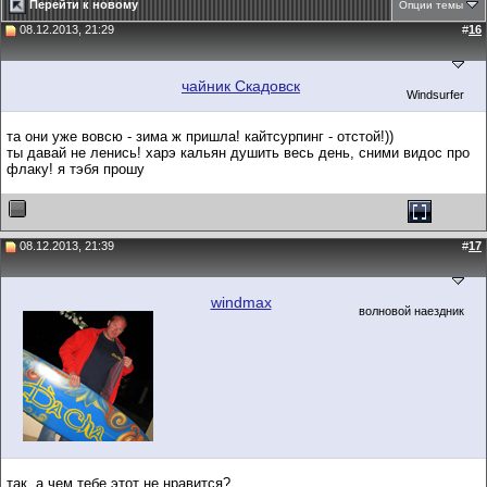
Перейти к новому
Опции темы
08.12.2013, 21:29
#
16
чайник Скадовск
Windsurfer
та они уже вовсю - зима ж пришла! кайтсурпинг - отстой!))
ты давай не ленись! харэ кальян душить весь день, сними видос про
флаку! я тэбя прошу
08.12.2013, 21:39
#
17
windmax
волновой наездник
так, а чем тебе этот не нравится?