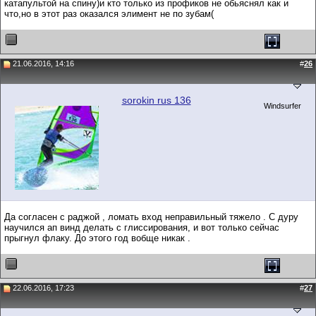
катапультой на спину)и кто только из профиков не обьяснял как и
что,но в этот раз оказался элимент не по зубам(
21.06.2016, 14:16
#
26
sorokin rus 136
Windsurfer
Да согласен с раджой , ломать вход неправильный тяжело . С дуру
научился ап винд делать с глиссирования, и вот только сейчас
прыгнул флаку. До этого год вобще никак .
22.06.2016, 17:23
#
27