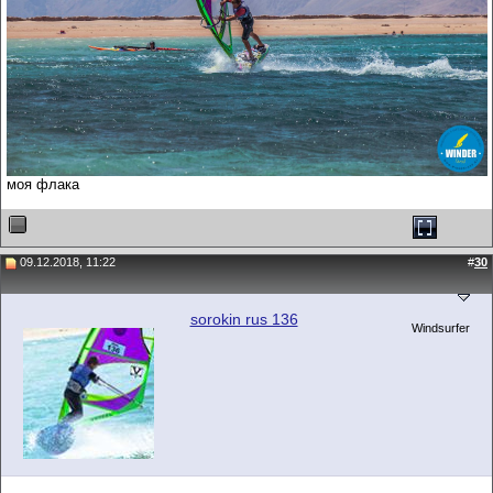
моя флака
09.12.2018, 11:22
#
30
sorokin rus 136
Windsurfer