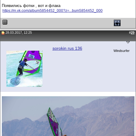
Появились фотки , вот и флака
https://m.vk.com/album5854452_000?z=...bum5854452_000
28.03.2017, 12:25
#
29
sorokin rus 136
Windsurfer