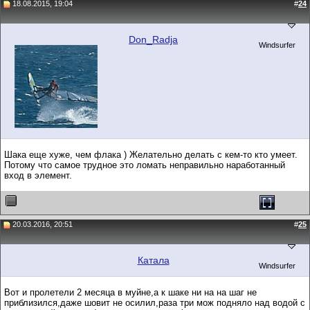
18.08.2015, 19:04
#
24
Don_Radja
Windsurfer
Шака еще хуже, чем флака ) Желательно делать с кем-то кто умеет.
Потому что самое трудное это ломать неправильно наработанный
вход в элемент.
20.03.2016, 20:51
#
25
Катала
Windsurfer
Вот и пролетели 2 месяца в муйне,а к шаке ни на на шаг не
приблизился,даже шовит не осилил,раза три мож подняло над водой с