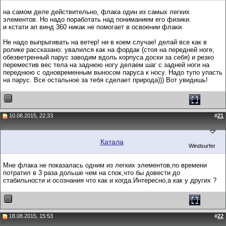
на самом деле действительно, флака один из самых легких
элементов. Но надо поработать над пониманием его физики.
и кстати ап винд 360 никак не помогает в освоении флаки.
Не надо выпрыгивать на ветер! ни в коем случае! делай все как в
ролике рассказано: увалился как на фордак (стоя на передней ноге,
обезветренный парус заводим вдоль корпуса доски за себя) и резко
переместив вес тела на заднюю ногу делаем шаг с задней ноги на
переднюю с одновременным выносом паруса к носу. Надо тупо упасть
на парус. Все остальное за тебя сделает природа))) Вот увидишь!
10.08.2015, 22:33
#
21
Катала
Windsurfer
Мне флака не показалась одним из легких элементов,по времени
потратил в 3 раза дольше чем на спок,что бы довести до
стабильности и осознания что как и когда.Интересно,а как у других ?
18.08.2015, 15:53
#
22