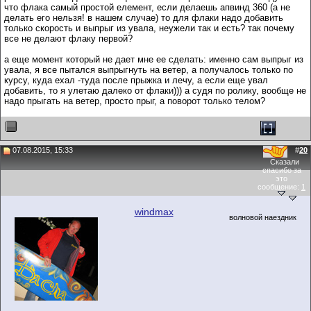
что флака самый простой елемент, если делаешь апвинд 360 (а не
делать его нельзя! в нашем случае) то для флаки надо добавить
только скорость и выпрыг из увала, неужели так и есть? так почему
все не делают флаку первой?
а еще момент который не дает мне ее сделать: именно сам выпрыг из
увала, я все пытался выпрыгнуть на ветер, а получалось только по
курсу, куда ехал -туда после прыжка и лечу, а если еще увал
добавить, то я улетаю далеко от флаки))) а судя по ролику, вообще не
надо прыгать на ветер, просто прыг, а поворот только телом?
07.08.2015, 15:33
#
20
Сказали
спасибо за
это
сообщение:
1
windmax
волновой наездник