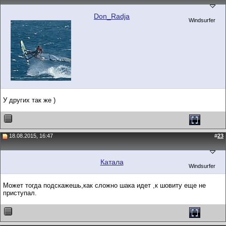
Don_Radja
Windsurfer
У других так же )
18.08.2015, 16:47
#
23
Катала
Windsurfer
Может тогда подскажешь,как сложно шака идет ,к шовиту еще не
приступал.