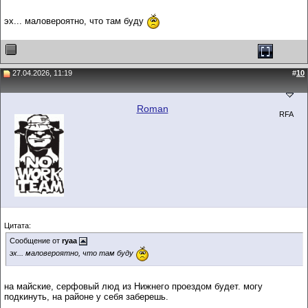
эх... маловероятно, что там буду
27.04.2026, 11:19
#
10
Roman
RFA
Цитата:
Сообщение от
ryaa
эх... маловероятно, что там буду
на майские, серфовый люд из Нижнего проездом будет. могу
подкинуть, на районе у себя заберешь.