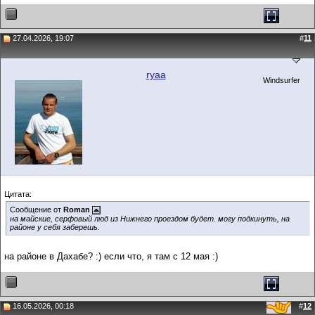
27.04.2026, 19:07
#
11
ryaa
Windsurfer
Цитата:
Сообщение от
Roman
на майские, серфовый люд из Нижнего проездом будет. могу подкинуть, на
районе у себя заберешь.
на районе в Дахабе? :) если что, я там с 12 мая :)
16.05.2026, 00:18
#
12