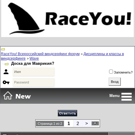
RaceYou! Всероссийский виндсерфинг форум
Дисциплины и классы в
>
виндсерфинге
Wave
>
Доска для Маврикия?

Запомнить?

Menu
1
2
>
Страница 1 из 2