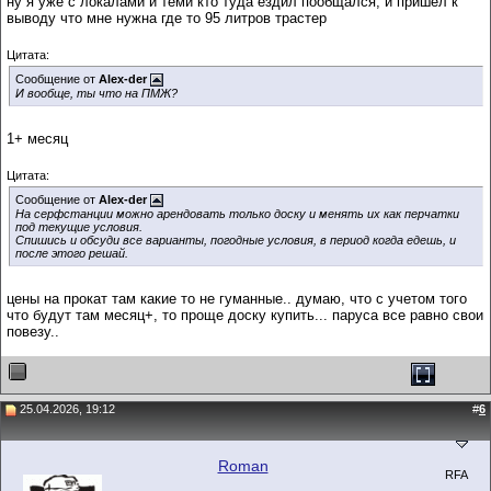
ну я уже с локалами и теми кто туда ездил пообщался, и пришел к
выводу что мне нужна где то 95 литров трастер
Цитата:
Сообщение от
Alex-der
И вообще, ты что на ПМЖ?
1+ месяц
Цитата:
Сообщение от
Alex-der
На серфстанции можно арендовать только доску и менять их как перчатки
под текущие условия.
Спишись и обсуди все варианты, погодные условия, в период когда едешь, и
после этого решай.
цены на прокат там какие то не гуманные.. думаю, что с учетом того
что будут там месяц+, то проще доску купить... паруса все равно свои
повезу..
25.04.2026, 19:12
#
6
Roman
RFA