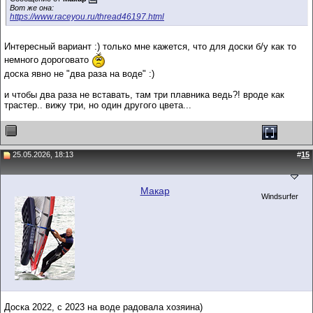
Вот же она:
https://www.raceyou.ru/thread46197.html
Интересный вариант :) только мне кажется, что для доски б/у как то
немного дороговато
доска явно не "два раза на воде" :)
и чтобы два раза не вставать, там три плавника ведь?! вроде как
трастер.. вижу три, но один другого цвета...
25.05.2026, 18:13
#
15
Макар
Windsurfer
Доска 2022, с 2023 на воде радовала хозяина)