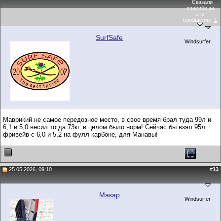
Сказали
спасибо за
это
сообщение:
1
SurfSafe
Windsurfer
Маврикий не самое передозное место, в свое время брал туда 99л и
6,1 и 5,0 весил тогда 73кг. в целом было норм! Сейчас бы взял 95л
фривейв с 6,0 и 5,2 на фулл карбоне, для Манавы!
25.05.2026, 09:10
#
13
Макар
Windsurfer