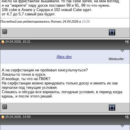
кисло на фристайлах вышивали. то так себе затея, на мой взгляд.
я на "маркете" пару досок поставил 99 и 91, 99 то что нужно.
106 cube в Анапе у Сидора и 102 новый Cube едет.
от 4,7 до 5,7 самый раз будет.
Последний раз редактировалось Roman; 24.04.2026 в
10:26
24.04.2026, 15:21
#
4
Alex-der
Windsurfer
А на серфстанции не пробовал консультнуться?
Локалы-то точно в курсе.
И вообще, ты что на ПМЖ?
На серфстанции можно арендовать только доску и менять их как
перчатки под текущие условия.
Спишись и обсуди все варианты, погодные условия, в период когда
едешь, и после этого решай.
25.04.2026, 14:59
#
5