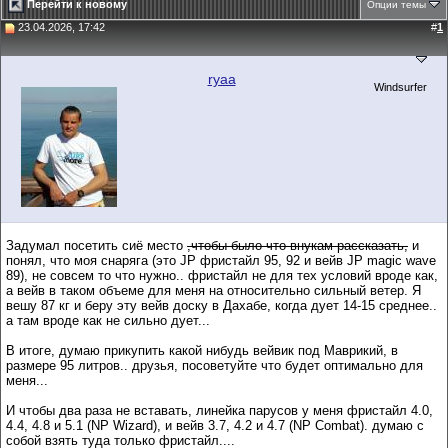
Перейти к новому
Опции темы
23.04.2026, 17:42
#
1
ryaa
Windsurfer
Задумал посетить сиё место
,чтобы было что внукам рассказать,
и
понял, что моя снаряга (это JP фристайл 95, 92 и вейв JP magic wave
89), не совсем то что нужно.. фристайл не для тех условий вроде как,
а вейв в таком объеме для меня на относительно сильный ветер. Я
вешу 87 кг и беру эту вейв доску в Дахабе, когда дует 14-15 среднее..
а там вроде как не сильно дует...
В итоге, думаю прикупить какой нибудь вейвик под Маврикий, в
размере 95 литров.. друзья, посоветуйте что будет оптимально для
меня...
И чтобы два раза не вставать, линейка парусов у меня фристайл 4.0,
4.4, 4.8 и 5.1 (NP Wizard), и вейв 3.7, 4.2 и 4.7 (NP Combat). думаю с
собой взять туда только фристайл....