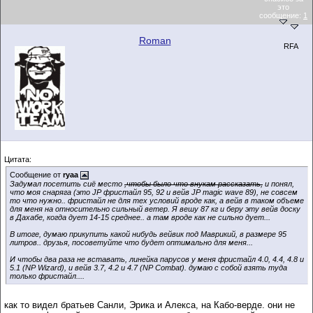
это
сообщение:
1
Roman
RFA
Цитата:
Сообщение от
ryaa
Задумал посетить сиё место
,чтобы было что внукам рассказать,
и понял,
что моя снаряга (это JP фристайл 95, 92 и вейв JP magic wave 89), не совсем
то что нужно.. фристайл не для тех условий вроде как, а вейв в таком объеме
для меня на относительно сильный ветер. Я вешу 87 кг и беру эту вейв доску
в Дахабе, когда дует 14-15 среднее.. а там вроде как не сильно дует...
В итоге, думаю прикупить какой нибудь вейвик под Маврикий, в размере 95
литров.. друзья, посоветуйте что будет оптимально для меня...
И чтобы два раза не вставать, линейка парусов у меня фристайл 4.0, 4.4, 4.8 и
5.1 (NP Wizard), и вейв 3.7, 4.2 и 4.7 (NP Combat). думаю с собой взять туда
только фристайл....
как то видел братьев Санли, Эрика и Алекса, на Кабо-верде. они не