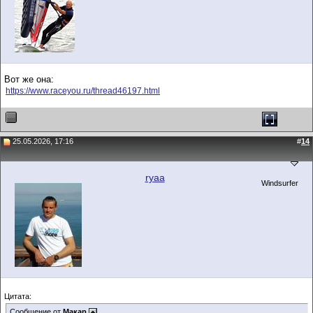
Вот же она:
https://www.raceyou.ru/thread46197.html
25.05.2026, 17:16
#
14
ryaa
Windsurfer
Цитата:
Сообщение от
Макар