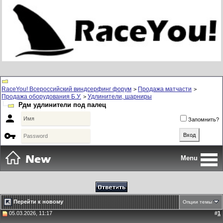
RaceYou! Всероссийский виндсерфинг форум
Продажа матчасти
>
>
Продажа оборудования Б.У.
Удлинители, шарниры
>
Рдм удлинители под палец

Запомнить?

Menu
Перейти к новому
Опции темы
05.03.2026, 11:17
#
1