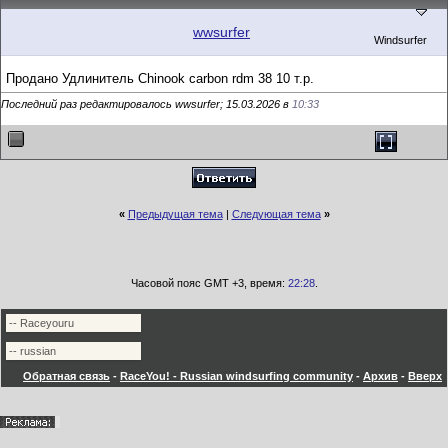
wwsurfer
Windsurfer
Продано Удлинитель Chinook carbon rdm 38 10 т.р.
Последний раз редактировалось wwsurfer; 15.03.2026 в
10:33
«
Предыдущая тема
|
Следующая тема
»
Часовой пояс GMT +3, время:
22:28
.
Обратная связь
-
RaceYou! - Russian windsurfing community
-
Архив
-
Вверх