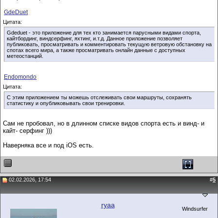
GdeDuet
Цитата:
Gdeduet - это приложение для тех кто занимается парусными видами спорта,
кайтбординг, виндсерфинг, яхтинг, и.т.д. Данное приложение позволяет
публиковать, просматривать и комментировать текущую ветровую обстановку на
спотах всего мира, а также просматривать онлайн данные с доступных
метеостанций.
Endomondo
Цитата:
С этим приложением ты можешь отслеживать свои маршруты, сохранять
статистику и опубликовывать свои тренировки.
Сам не пробовал, но в длинном списке видов спорта есть и винд- и
кайт- серфинг )))
Наверняка все и под iOS есть.
02.02.2026, 17:54
#
5
ryaa
Windsurfer