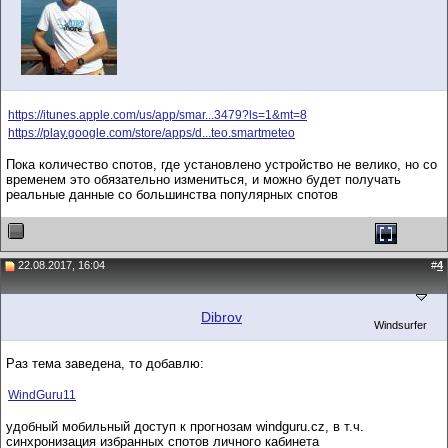
https://itunes.apple.com/us/app/smar...3479?ls=1&mt=8
https://play.google.com/store/apps/d...teo.smartmeteo
Пока количество спотов, где установлено устройство не велико, но со
временем это обязательно измениться, и можно будет получать
реальные данные со большинства популярных спотов
22.08.2017, 16:04
#
4
Dibrov
Windsurfer
Раз тема заведена, то добавлю:
WindGuru11
удобный мобильный доступ к прогнозам windguru.cz, в т.ч.
синхронизация избранных спотов личного кабинета