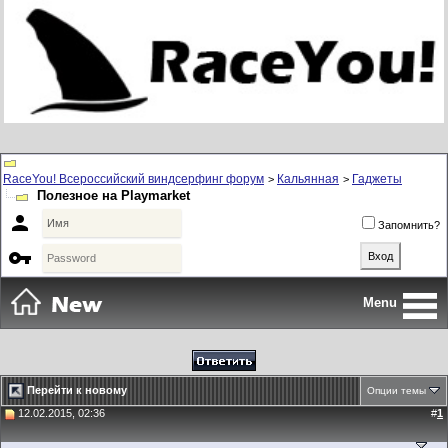
RaceYou! Всероссийский виндсерфинг форум
Кальянная
Гаджеты
>
>
Полезное на Playmarket

Запомнить?

Menu
Перейти к новому
Опции темы
12.02.2015, 02:36
#
1