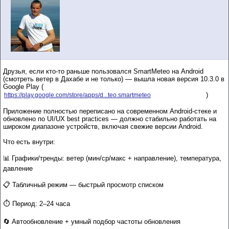
Друзья, если кто-то раньше пользовался SmartMeteo на Android
(смотреть ветер в Дахабе и не только) — вышла новая версия 10.3.0 в
Google Play (
)
https://play.google.com/store/apps/d...teo.smartmeteo
Приложение полностью переписано на современном Android-стеке и
обновлено по UI/UX best practices — должно стабильно работать на
широком диапазоне устройств, включая свежие версии Android.
Что есть внутри:
📊 Графики/тренды: ветер (мин/ср/макс + направление), температура,
давление
📋 Табличный режим — быстрый просмотр списком
⏱️ Период: 2–24 часа
🔄 Автообновление + умный подбор частоты обновления