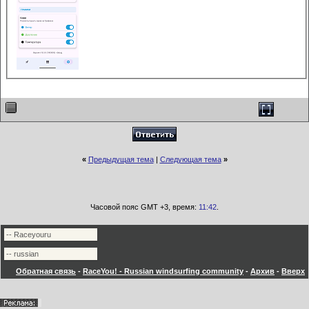
«
Предыдущая тема
|
Следующая тема
»
Часовой пояс GMT +3, время:
11:42
.
Обратная связь
-
RaceYou! - Russian windsurfing community
-
Архив
-
Вверх