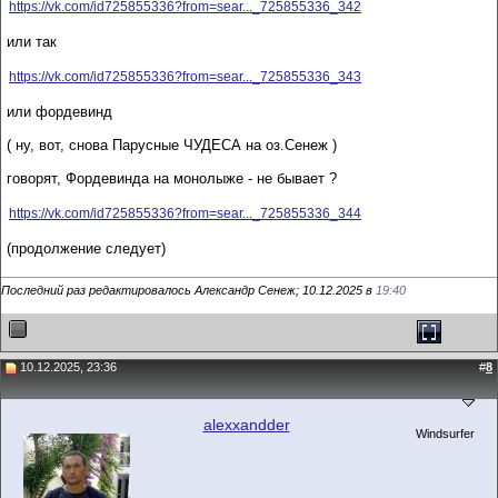
https://vk.com/id725855336?from=sear..._725855336_342
или так
https://vk.com/id725855336?from=sear..._725855336_343
или фордевинд
( ну, вот, снова Парусные ЧУДЕСА на оз.Сенеж )
говорят, Фордевинда на монолыже - не бывает ?
https://vk.com/id725855336?from=sear..._725855336_344
(продолжение следует)
Последний раз редактировалось Александр Сенеж; 10.12.2025 в
19:40
10.12.2025, 23:36
#
8
alexxandder
Windsurfer