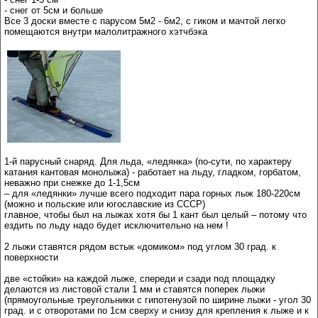
- снег от 5см и больше
Все 3 доски вместе с парусом 5м2 - 6м2, с гиком и мачтой легко
помещаются внутри малолитражного хэтчбэка
1-й парусный снаряд. Для льда, «ледянка» (по-сути, по характеру
катания кантовая монолыжа) - работает на льду, гладком, горбатом,
неважно при снежке до 1-1,5см
– для «ледянки» лучше всего подходит пара горных лыж 180-220см
(можно и польские или югославские из СССР)
главное, чтобы был на лыжах хотя бы 1 кант был целый – потому что
ездить по льду надо будет исключительно на нем !
2 лыжи ставятся рядом встык «домиком» под углом 30 град. к
поверхности
две «стойки» на каждой лыже, спереди и сзади под площадку
делаются из листовой стали 1 мм и ставятся поперек лыжи
(прямоугольные треугольники с гипотенузой по ширине лыжи - угол 30
град. и с отворотами по 1см сверху и снизу для крепления к лыже и к