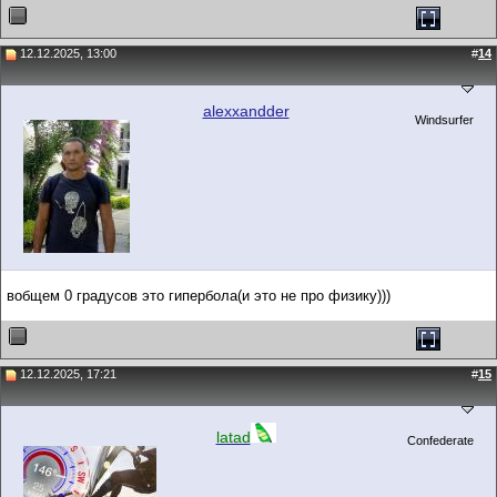
12.12.2025, 13:00
#
14
alexxandder
Windsurfer
вобщем 0 градусов это гипербола(и это не про физику)))
12.12.2025, 17:21
#
15
latad
Confederate