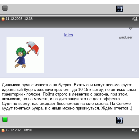
11.12.2025, 12:38
#
11
lalex
winduser
Динамика лучше известна на буерах. Ехать они могут весьма круто:
идеальный буер с жестким крылом - до 10-15 к ветру, но оптимальные
траектории - положе. Пойти строго в левентик с разгона, при этом,
возможно, но на момент, и на дистанции это не даст эффекта.
Судя по всему, нас ожидает бесснежное начало сезона. На Сенеже
будут гоняться буера, и с ними можно прикинуться. Ждём отчетов ,)
12.12.2025, 08:01
#
12