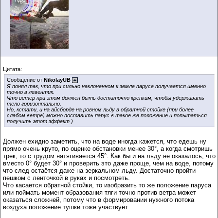
Цитата:
Сообщение от
NikolayUB
Я понял так, что при сильно наклоненном к земле парусе получается именно
точно в левентик.
Что ветер при этом должен быть достаточно крепким, чтобы удерживать
тело горизонтально.
Но, кстати, и на айсборде на ровном льду в обратной стойке (при более
слабом ветре) можно поставить парус в такое же положение и попытаться
получить этот эффект )
Должен ехидно заметить, что на воде иногда кажется, что едешь ну
прямо очень круто, по оценке обстановки менее 30°, а когда смотришь
трек, то с трудом натягивается 45°. Как бы и на льду не оказалось, что
вместо 0° будет 30° и проверить это даже проще, чем на воде, потому
что след остаётся даже на зеркальном льду. Достаточно пройти
пешком с ленточкой в руках и посмотреть.
Что касается обратной стойки, то изобразить то же положение паруса
или поймать момент образования тяги точно против ветра может
оказаться сложней, потому что в формировании нужного потока
воздуха положение тушки тоже участвует.