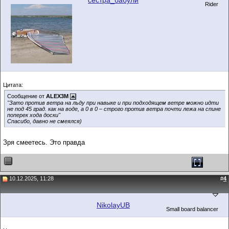
сестра_бабули
Rider
Цитата:
Сообщение от
ALEX3M
"Зато против ветра на льду при навыке и при подходящем ветре можно идти
не под 45 град. как на воде, а 0 в 0 – строго против ветра почти лежа на спине
поперек хода доски"
Спасибо, давно не смеялся)
Зря смеетесь. Это правда
10.12.2025, 11:28
#
4
NikolayUB
Small board balancer