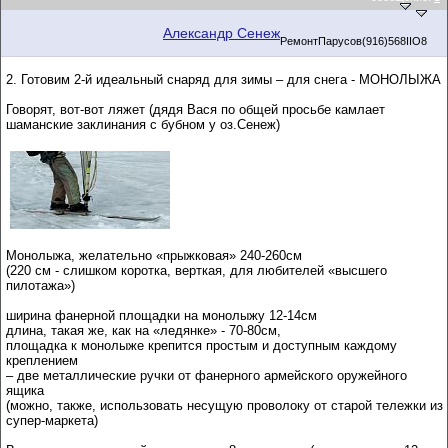
Александр Сенеж
РемонтПарусов(916)568IIO8
2. Готовим 2-й идеальный снаряд для зимы – для снега - МОНОЛЫЖА
Говорят, вот-вот ляжет (дядя Вася по общей просьбе камлает
шаманские заклинания с бубном у оз.Сенеж)
Монолыжа, желательно «прыжковая» 240-260см
(220 см - слишком коротка, верткая, для любителей «высшего
пилотажа»)
ширина фанерной площадки на монолыжу 12-14см
длина, такая же, как на «ледянке» - 70-80см,
площадка к монолыже крепится простым и доступным каждому
креплением
– две металлические ручки от фанерного армейского оружейного
ящика
(можно, также, использовать несущую проволоку от старой тележки из
супер-маркета)