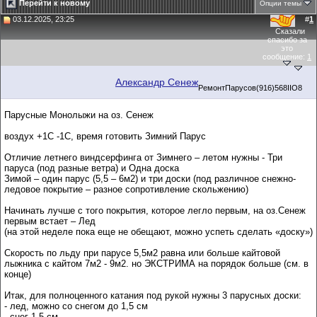
Перейти к новому
Опции темы
03.12.2025, 23:25
#
1
Сказали
спасибо за
это
сообщение:
1
Александр Сенеж
РемонтПарусов(916)568IIO8
Парусные Монолыжи на оз. Сенеж
воздух +1С -1С, время готовить Зимний Парус
Отличие летнего виндсерфинга от Зимнего – летом нужны - Три
паруса (под разные ветра) и Одна доска
Зимой – один парус (5,5 – 6м2) и три доски (под различное снежно-
ледовое покрытие – разное сопротивление скольжению)
Начинать лучше с того покрытия, которое легло первым, на оз.Сенеж
первым встает – Лед
(на этой неделе пока еще не обещают, можно успеть сделать «доску»)
Скорость по льду при парусе 5,5м2 равна или больше кайтовой
лыжника с кайтом 7м2 - 9м2. но ЭКСТРИМА на порядок больше (см. в
конце)
Итак, для полноценного катания под рукой нужны 3 парусных доски:
- лед, можно со снегом до 1,5 см
- снег 1-5 см