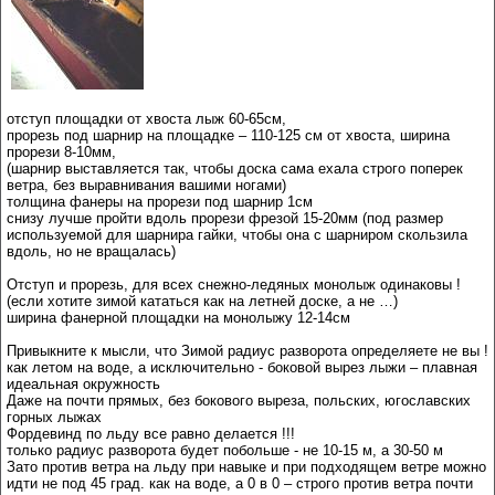
отступ площадки от хвоста лыж 60-65см,
прорезь под шарнир на площадке – 110-125 см от хвоста, ширина
прорези 8-10мм,
(шарнир выставляется так, чтобы доска сама ехала строго поперек
ветра, без выравнивания вашими ногами)
толщина фанеры на прорези под шарнир 1см
снизу лучше пройти вдоль прорези фрезой 15-20мм (под размер
используемой для шарнира гайки, чтобы она с шарниром скользила
вдоль, но не вращалась)
Отступ и прорезь, для всех снежно-ледяных монолыж одинаковы !
(если хотите зимой кататься как на летней доске, а не …)
ширина фанерной площадки на монолыжу 12-14см
Привыкните к мысли, что Зимой радиус разворота определяете не вы !
как летом на воде, а исключительно - боковой вырез лыжи – плавная
идеальная окружность
Даже на почти прямых, без бокового выреза, польских, югославских
горных лыжах
Фордевинд по льду все равно делается !!!
только радиус разворота будет побольше - не 10-15 м, а 30-50 м
Зато против ветра на льду при навыке и при подходящем ветре можно
идти не под 45 град. как на воде, а 0 в 0 – строго против ветра почти