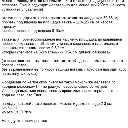
Высота площадки этой монолыжи – 8см от лыжи (традиционные 12см
аппарата Юхана подходят желательно для монолыжи 260см – высота
усложняет управление)
отступ площадки от хвоста лыжи также как на «ледянке» 60-65см,
прорезь под шарнир на площадке также – 110-125 см от хвоста
«доски»
ширина прорези под шарнир 8-10мм
также для противоскольжения ног на снегу, площадка до шарнирной
прорези покрывается обычным уличным коричневым пластиковым
ковриком с жестким ворсом 0,5-1см
который крепится на 6-8 маленьких 0,5-1см длиной саморезах
(шарнир, повторю, выставляется так, чтобы доска сама ехала строго
поперек ветра
без выравнивания ее по курсу вашими ногами, парус сам выводит курс
на вытянутых руках)
Фордевинд по неглубоком снегу на такой монолыже делается по
«водной классике» ! ! ! но радиус поворота около 30 метров
И не надо пытаться использовать проскальзывание кормы – это не
вода не лето, это Снег !
на льду на такой лыже проехать можно, и даже по воде 2-3 см
глубиной
но это ЭКСТРИМ
На ходу это примерно так