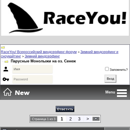
RaceYou! Всероссийский виндсерфинг форум
Зимний виндсерфинг и
>
сноукайтинг
Зимний виндсерфинг
>
Парусные Монолыжи на оз. Сенеж

Запомнить?

Menu
1
2
3
>
Страница 1 из 3