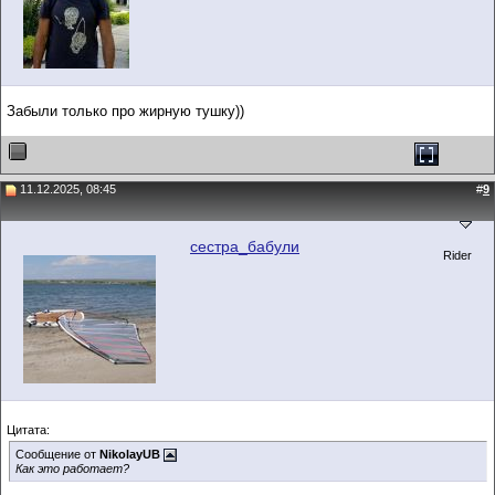
Забыли только про жирную тушку))
11.12.2025, 08:45
#
9
сестра_бабули
Rider
Цитата:
Сообщение от
NikolayUB
Как это работает?