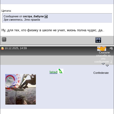
Цитата:
Сообщение от
сестра_бабули
Зря смеетесь. Это правда
Ну, для тех, кто физику в школе не учил, жизнь полна чудес, да..
10.12.2025, 14:59
#
6
Сказали
спасибо за
это
сообщение:
2
latad
Confederate