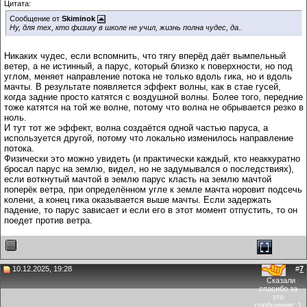
Цитата:
Сообщение от
Skiminok
Ну, для тех, кто физику в школе не учил, жизнь полна чудес, да..
Никаких чудес, если вспомнить, что тягу вперёд даёт вымпельный
ветер, а не истинный, а парус, который близко к поверхности, но под
углом, меняет направление потока не только вдоль гика, но и вдоль
мачты. В результате появляется эффект волны, как в стае гусей,
когда задние просто катятся с воздушной волны. Более того, передние
тоже катятся на той же волне, потому что волна не обрывается резко в
ноль.
И тут тот же эффект, волна создаётся одной частью паруса, а
используется другой, потому что локально изменилось направление
потока.
Физически это можно увидеть (и практически каждый, кто неаккуратно
бросал парус на землю, видел, но не задумывался о последствиях),
если воткнутый мачтой в землю парус класть на землю мачтой
поперёк ветра, при определённом угле к земле мачта норовит подсечь
колени, а конец гика оказывается выше мачты. Если задержать
падение, то парус зависает и если его в этот момент отпустить, то он
поедет против ветра.
10.12.2025, 19:28
#
7
Сказали
спасибо за
это
сообщение:
1