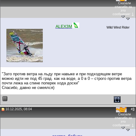
Сказали
спасибо за
это
сообщение:
1
ALEX3M
Wild Wind Rider
"Зато против ветра на льду при навыке и при подходящем ветре
можно идти не под 45 град. как на воде, а 0 в 0 – строго против ветра
почти лежа на спине поперек хода доски"
Спасибо, давно не смеялся)
10.12.2025, 08:04
#
3
Сказали
спасибо за
это
сообщение:
1