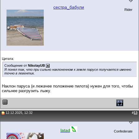
сестра_бабули
Rider
Цитата:
Сообщение от
NikolayUB
Я понял так, что при сильно наклоненном к земле парусе получается именно
точно в левентик.
Наклон паруса (и лежачее положение пилота) нужен для того, чтобы
сильнее разгрузить лыжу.
12.12.2025, 12:32
#
13
latad
Confederate