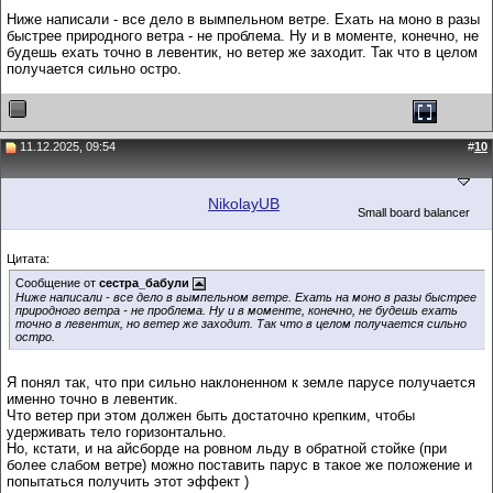
Ниже написали - все дело в вымпельном ветре. Ехать на моно в разы
быстрее природного ветра - не проблема. Ну и в моменте, конечно, не
будешь ехать точно в левентик, но ветер же заходит. Так что в целом
получается сильно остро.
11.12.2025, 09:54
#
10
NikolayUB
Small board balancer
Цитата:
Сообщение от
сестра_бабули
Ниже написали - все дело в вымпельном ветре. Ехать на моно в разы быстрее
природного ветра - не проблема. Ну и в моменте, конечно, не будешь ехать
точно в левентик, но ветер же заходит. Так что в целом получается сильно
остро.
Я понял так, что при сильно наклоненном к земле парусе получается
именно точно в левентик.
Что ветер при этом должен быть достаточно крепким, чтобы
удерживать тело горизонтально.
Но, кстати, и на айсборде на ровном льду в обратной стойке (при
более слабом ветре) можно поставить парус в такое же положение и
попытаться получить этот эффект )