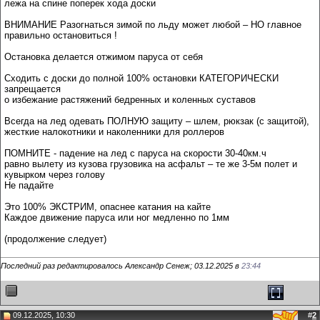
лежа на спине поперек хода доски
ВНИМАНИЕ Разогнаться зимой по льду может любой – НО главное
правильно остановиться !
Остановка делается отжимом паруса от себя
Сходить с доски до полной 100% остановки КАТЕГОРИЧЕСКИ
запрещается
о избежание растяжений бедренных и коленных суставов
Всегда на лед одевать ПОЛНУЮ защиту – шлем, рюкзак (с защитой),
жесткие налокотники и наколенники для роллеров
ПОМНИТЕ - падение на лед с паруса на скорости 30-40км.ч
равно вылету из кузова грузовика на асфальт – те же 3-5м полет и
кувырком через голову
Не падайте
Это 100% ЭКСТРИМ, опаснее катания на кайте
Каждое движение паруса или ног медленно по 1мм
(продолжение следует)
Последний раз редактировалось Александр Сенеж; 03.12.2025 в
23:44
09.12.2025, 10:30
#
2