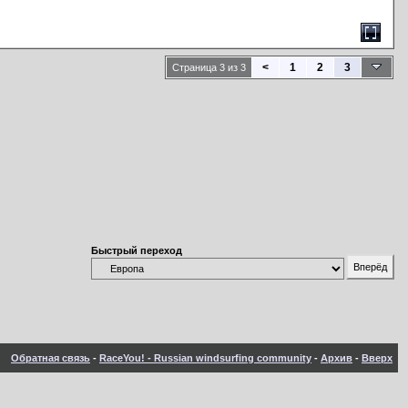
<
1
2
3
Страница 3 из 3
Быстрый переход
Обратная связь
-
RaceYou! - Russian windsurfing community
-
Архив
-
Вверх