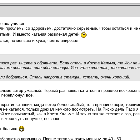
е получился.
кли проблемы со здоровьем, достаточно серьезные, чтобы остаться и не 
детьми. И вместо катания развлекал детей
ался, но меньше и хуже, чем планировал.
ого раз, ищите и обрящете. Если отель в Коста Кальма, то Ион не н
альме появилась еще одна станция Ион. Если это так , то катание т
ли добраться. Отель напротив станции, кстати, очень хороший.
альме ветер ужасный. Первый раз пошел кататься в прошлое воскресенье
т переплюнул всё.
открытия станции, когда ветер более слабый, то в принципе норм, терпимо
я не катался, только доехал немного посмотреть. На Риско дель Пасо я 
й же порывистый, как в Коста Кальме. И точно так же стекает с гор, раз
 в море чуть получше, не знаю.
ет больше
 абсолютно негуманно. Проще тогда уж взять машину, за 40 - 50.