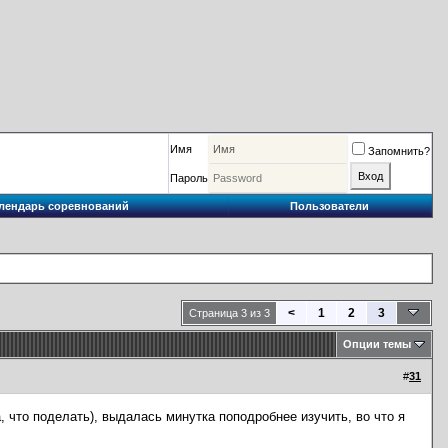
Имя
Запомнить?
Пароль
лендарь соревнований
Пользователи
<
1
2
3
Страница 3 из 3
Опции темы
#
31
, что поделать), выдалась минутка поподробнее изучить, во что я