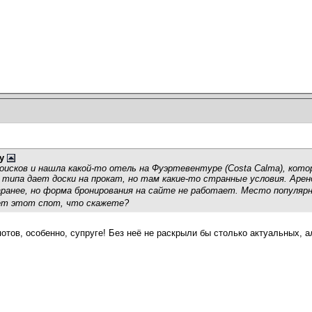
y
исков и нашла какой-то отель на Фуэртевентуре (Costa Calma), кот
типа дает доски на прокат, но там какие-то странные условия. Аренда
ранее, но форма бронирования на сайте не работает. Место популярное
ает этот спот, что скажете?
тов, особенно, супруге! Без неё не раскрыли бы столько актуальных, ал