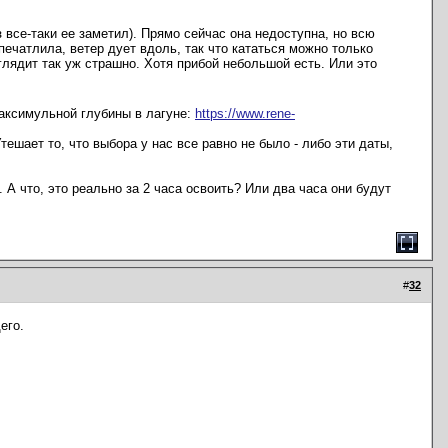
з все-таки ее заметил). Прямо сейчас она недоступна, но всю
печатлила, ветер дует вдоль, так что кататься можно только
выглядит так уж страшно. Хотя прибой небольшой есть. Или это
максимульной глубины в лагуне:
https://www.rene-
тешает то, что выбора у нас все равно не было - либо эти даты,
а. А что, это реально за 2 часа освоить? Или два часа они будут
#
32
его.