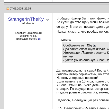
07.09.2025, 22:35
StrangerInTheKy
В общем, факир был пьян, фокус н
За сутки до отъезда у жены возни
Windsurfer
ее одну. В итоге я поехал один с 
Нельзя сказать, что вообще не кат
Location: Luxembourg
Weight: 78 kg.
Благодарностей:
18
Цитата:
Сообщение от
_Olg
Про этот спот тут писали мн
Уточнение. Похоже в Коста К
ветер.
Лучше уж до станции Рене Эг
Да, подтверждаю, в самой Коста К
болотах ветер порывистый, но это
Но есть и хорошие новости!
Если начинать в 10 утра, прямо с 
У Рене Эгли и на Риско дель Пасо 
станции. По ощущениям, ветер тако
гладкие ровные склоны. Хз, может,
Надеюсь, в следующий раз повез
P. S. Велопрокат - 25 евро в день,