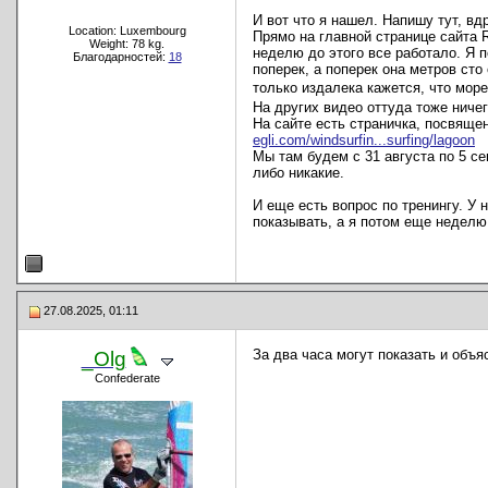
И вот что я нашел. Напишу тут, вд
Location: Luxembourg
Прямо на главной странице сайта R
Weight: 78 kg.
неделю до этого все работало. Я п
Благодарностей:
18
поперек, а поперек она метров сто 
только издалека кажется, что мор
На других видео оттуда тоже ниче
На сайте есть страничка, посвяще
egli.com/windsurfin...surfing/lagoon
Мы там будем с 31 августа по 5 се
либо никакие.
И еще есть вопрос по тренингу. У н
показывать, а я потом еще неделю
27.08.2025, 01:11
За два часа могут показать и объя
_Olg
Confederate