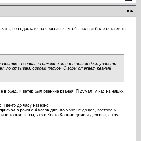
#
34
ехать, но недостаточно серьезные, чтобы нельзя было оставлять
апротив, а довольно далеко, хотя и в пешей доступности.
ам, по отзывам, совсем плохое. С горы стекает рваный
 в обед, и ветер был рванина рваная. Я думал, у нас на наших
. Где-то до часу наверно.
приехал в районе 4 часов дня, до моря не дошел, постоял у
ница только в том, что в Коста Кальме дома и деревья, а там