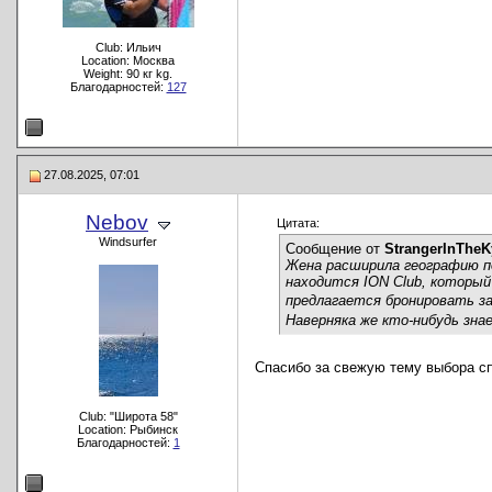
Club: Ильич
Location: Москва
Weight: 90 кг kg.
Благодарностей:
127
27.08.2025, 07:01
Nebov
Цитата:
Windsurfer
Сообщение от
StrangerInTheK
Жена расширила географию по
находится ION Club, который 
предлагается бронировать за
Наверняка же кто-нибудь зн
Спасибо за свежую тему выбора спо
Club: "Широта 58"
Location: Рыбинск
Благодарностей:
1