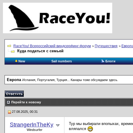
RaceYou! Всероссийский виндсерфинг форум
Путешествия
Европ
>
>
Куда податься с семьей
New
Sail numbers
Блоги
Европа
Испания, Португалия, Турция... Канары тоже обсуждаем здесь.
Перейти к новому
27.08.2025, 00:31
StrangerInTheKy
Тур мы выбирали впопыхах, времени
вляпался
Windsurfer