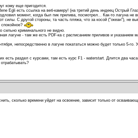
руг кому еще пригодится.
ene Egli есть ссылка на веб-камеру! (на третий день индеец Острый Гла
одловил момент, когда был пик прилива, посмотрел... Как-то лагуна не в
от силы. С другой стороны, та часть пляжа, что за косой ("океан"), не 
е спокойное?
го сильно криминального не видно.
нная лагуне - там же есть PDF-ка с расписанием приливов и указанием 
нтября, непосредственно в лагуне покататься можно будет только 5-го. У
их есть раздел с курсами, там есть курс F1 - waterstart. Длится два час
 отрабатывать?
снить, сколько времени уйдет на освоение, зависит только от осваивающ