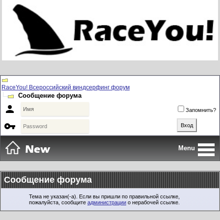
RaceYou! Всероссийский виндсерфинг форум
Сообщение форума

Запомнить?

Menu
Сообщение форума
Тема не указан(-а). Если вы пришли по правильной ссылке,
пожалуйста, сообщите
администрации
о нерабочей ссылке.