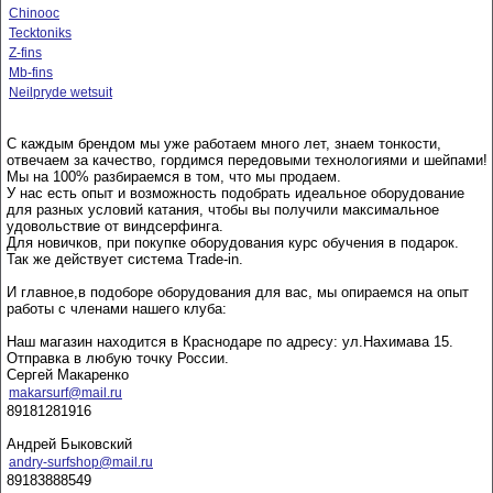
Chinooc
Tecktoniks
Z-fins
Mb-fins
Neilpryde wetsuit
С каждым брендом мы уже работаем много лет, знаем тонкости,
отвечаем за качество, гордимся передовыми технологиями и шейпами!
Мы на 100% разбираемся в том, что мы продаем.
У нас есть опыт и возможность подобрать идеальное оборудование
для разных условий катания, чтобы вы получили максимальное
удовольствие от виндсерфинга.
Для новичков, при покупке оборудования курс обучения в подарок.
Так же действует система Trade-in.
И главное,в подоборе оборудования для вас, мы опираемся на опыт
работы с членами нашего клуба:
Наш магазин находится в Краснодаре по адресу: ул.Нахимава 15.
Отправка в любую точку России.
Сергей Макаренко
makarsurf@mail.ru
89181281916
Андрей Быковский
andry-surfshop@mail.ru
89183888549