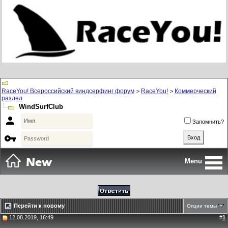
RaceYou! Всероссийский виндсерфинг форум
RaceYou!
Коммерческий
>
>
раздел
WindSurfClub

Запомнить?

Menu
Перейти к новому
Опции темы
12.08.2019, 16:49
#
1