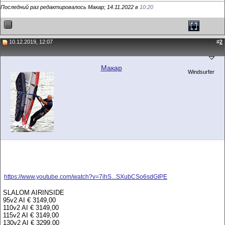
Последний раз редактировалось Макар; 14.11.2022 в
10:20
10.12.2019, 12:07
#
2
Макар
Windsurfer
https://www.youtube.com/watch?v=7ihS...SXubCSo6sdGIPE
SLALOM AIRINSIDE
95v2 AI € 3149,00
110v2 AI € 3149,00
115v2 AI € 3149,00
130v2 AI € 3299,00