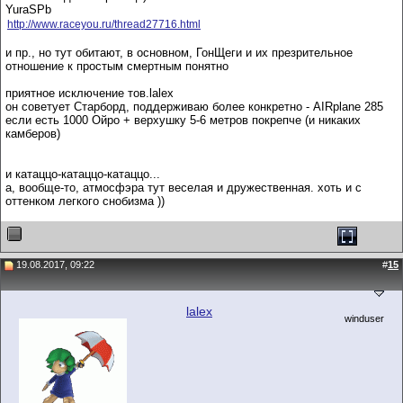
YuraSPb
http://www.raceyou.ru/thread27716.html
и пр., но тут обитают, в основном, ГонЩеги и их презрительное
отношение к простым смертным понятно
приятное исключение тов.lalex
он советует Старборд, поддерживаю более конкретно - AIRplane 285
если есть 1000 Ойро + верхушку 5-6 метров покрепче (и никаких
камберов)
и катаццо-катаццо-катаццо...
а, вообще-то, атмосфэра тут веселая и дружественная. хоть и с
оттенком легкого снобизма ))
19.08.2017, 09:22
#
15
lalex
winduser