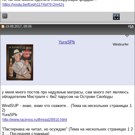
https://youtu.be/fcvqh11T4qI?t=2m42s
19.08.2017, 08:06
#
14
YuraSPb
Windsurfer
у меня много постов про надувные матрасы, сам много лет являюсь
обладателем Мистраля с 4м2 парусом на Острове Свободы
WindSUP - знаю, знаю что скажите... (Тема на нескольких страницах 1
2)
YuraSPb
http://www.raceyou.ru/thread28910.html
"Пастернака не читал, но осуждаю" (Тема на нескольких страницах 1 2
3 ... Последняя страница)