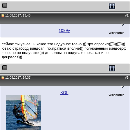
11.08.2017, 13:43
#
2
1099y
Windsurfer
сейчас ты узнаешь какое это надувное говно ))) зря спросил))))))))))))))
юзаю страборд виндсап, поиграться вполне))) полноценный виндсерф
конечно не получится))) до волны на надувахе пока так и не
добрался)))
11.08.2017, 14:37
#
3
KOL
Windsurfer