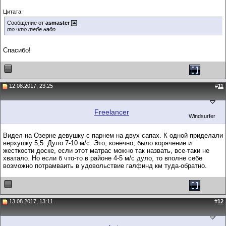
Цитата:
Сообщение от
asmaster
то что тебе надо
Спасибо!
12.08.2017, 23:25
#
11
Freelancer
Windsurfer
Видел на Озерне девушку с парнем на двух сапах. К одной приделали
верхушку 5,5. Дуло 7-10 м/с. Это, конечно, было корячение и
жесткости доске, если этот матрас можно так назвать, все-таки не
хватало. Но если б что-то в районе 4-5 м/с дуло, то вполне себе
возможно потрамваить в удовольствие галфинд км туда-обратно.
13.08.2017, 13:11
#
12