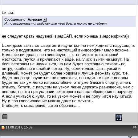
Цитата:
Сообщение от
Алексье
И, по возможности, подскажите чего брать точно не следует.
не следует брать надувной виндСАП, если хочешь виндсерфинга))
Если даже взять со швертом и научиться на нем ходить с парусом, то
только в водоизмесе, что на настоящий виндсерфинг мало похоже.
Большие виндсапы не глиссируют, т.к. не имеют достаточной
жесткости, гнутся и прилипают к воде, на глисс выйти не могут. На
бесшвертовом не научишься, на нем будет постоянно сливать по
ветру, особенно в слабый ветер. Ну, если только взять узкий и
длинный, может он будет более ходким и лучше держать курс, т.е.
будет попроще научиться не сливаться, но ходить с ним с веслом
будет не так уж легко на расслабоне, это уже ближе к спорту, а не к
отдыху. Кстати, с парусом на узком легче держать равновесие, чем с
веслом, но это при условии некоторого навыка обращения с парусом.
А если учиться с нуля, то на узком может и не получится научиться.
Ну и про глиссирование можно даже не мечтать.
В общем, к сожалению, затея обречена...
11.08.2017, 15:59
#
4