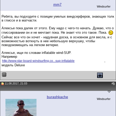
mm7
Windsurfer
Ребята, вы подходите с позиции умелых виндсерферов, знающих толк
в глиссе и в матчасти.
Алексье пока далек от этого. Ему надо с чего-то начать. Думаю, что о
глиссировании он и не мечтает пока. Не знает что это такое. Пока.
Сейчас все что он хочет - надувная доска, в основном для весла, и с
возможностью воткнуть в нее небольшую верхушку, чтобы
поводоизмещать на легком ветерке.
Алексье, ищи по словам inflatable wind-SUP.
Например
,
http://www.star-board-windsurfing.co...sup-inflatable
модель Deluxe
11.08.2017, 21:03
#
5
burashkache
Windsurfer