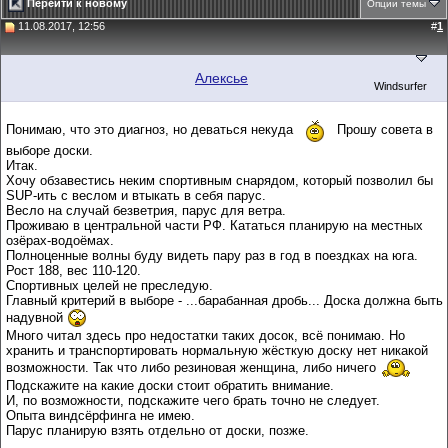
Перейти к новому
Опции темы
11.08.2017, 12:56
#
1
Алексье
Windsurfer
Понимаю, что это диагноз, но деваться некуда
Прошу совета в
выборе доски.
Итак.
Хочу обзавестись неким спортивным снарядом, который позволил бы
SUP-ить с веслом и втыкать в себя парус.
Весло на случай безветрия, парус для ветра.
Проживаю в центральной части РФ. Кататься планирую на местных
озёрах-водоёмах.
Полноценные волны буду видеть пару раз в год в поездках на юга.
Рост 188, вес 110-120.
Спортивных целей не преследую.
Главный критерий в выборе - ...барабанная дробь... Доска должна быть
надувной
Много читал здесь про недостатки таких досок, всё понимаю. Но
хранить и транспортировать нормальную жёсткую доску нет никакой
возможности. Так что либо резиновая женщина, либо ничего
Подскажите на какие доски стоит обратить внимание.
И, по возможности, подскажите чего брать точно не следует.
Опыта виндсёрфинга не имею.
Парус планирую взять отдельно от доски, позже.