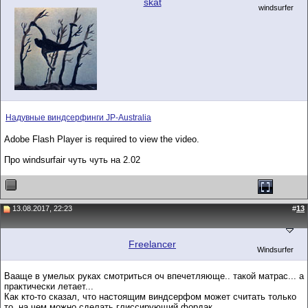
skat
windsurfer
Надувные виндсерфинги JP-Australia
Adobe Flash Player is required to view the video.
Про windsurfair чуть чуть на 2.02
13.08.2017, 22:23
#
13
Freelancer
Windsurfer
Вааще в умелых руках смотриться оч впечетляюще.. такой матрас... а
практически летает...
Как кто-то сказал, что настоящим виндсерфом может считать только
то, на чем можно сделать глиссирующий фордак...