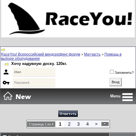
RaceYou! Всероссийский виндсерфинг форум
Матчасть
Помощь в
>
>
выборе оборудования
Хочу надувную доску. 120кг.

Запомнить?

Menu
1
2
3
4
>
Страница 1 из 4