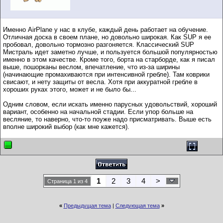
Именно AirPlane у нас в клубе, каждый день работает на обучение.
Отличная доска в своем плане, но довольно широкая. Как SUP я ее
пробовал, довольно тормозно разгоняется. Классический SUP
Мистраль идет заметно лучше, и пользуется большой популярностью
именно в этом качестве. Кроме того, борта на старборде, как я писал
выше, пошорканы веслом, впечатление, что из-за ширины
(начинающие промахиваются при интенсивной гребле). Там коврики
свисают, и нету защиты от весла. Хотя при аккуратной гребле в
хороших руках этого, может и не было бы...
Одним словом, если искать именно парусных удовольствий, хороший
вариант, особенно на начальной стадии. Если упор больше на
весляние, то наверно, что-то поуже надо присматривать. Выше есть
вполне широкий выбор (как мне кажется).
1
2
3
4
>
Страница 1 из 4
«
Предыдущая тема
|
Следующая тема
»