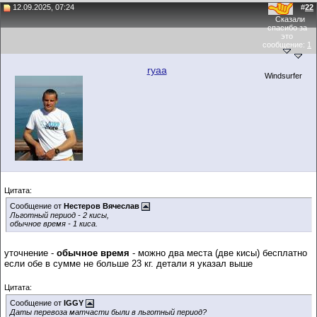
12.09.2025, 07:24
#
22
Сказали
спасибо за
это
сообщение:
1
ryaa
Windsurfer
Цитата:
Сообщение от
Нестеров Вячеслав
Льготный период - 2 кисы,
обычное время - 1 киса.
уточнение -
обычное время
- можно два места (две кисы) бесплатно
если обе в сумме не больше 23 кг. детали я указал выше
Цитата:
Сообщение от
IGGY
Даты перевоза матчасти были в льготный период?