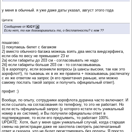
у меня в обычный. я уже даже даты указал, август этого года
Цитата:
Сообщение от
IGGY
Если нет, то как договаривались то, о бесплатности? с кем ??
пошагово:
1) покупаешь билет с багажом
2) вместо обычного багажа можешь взять два места виндсерфинга,
если оба по весу не превышают 23 кг
2а) если габариты до 203 см - согласовывать не надо
2б) если габариты больше 203 см - то согласовываешь
3) в аэропорту, если возникли вопросы (а шансы высоки, так как это
аэрофлот!), то тыкаешь их в их же правила + показываешь распечатку
с их же ответом на запрос (я его приаттачил раньше, или можно
самому послать такой запрос и получить официальный ответ).
профит :)
Вообще, по опыту, сотрудники аэрофлота дурачка часто включают. И
если ссылать на согласования по телефону, то это не работает. Но
если есть официальный запрос (у которого кстати есть уникальный
номер в их системе), и Вы получили официальны ответ в
подтверждение, то если его предъявить, то работает 100%.
UPDATE: Хотя, был у меня один уникальный случай, когда старшая
смены на регистрации даже не захотела смотреть распечатанный
ответ и сказала, что не будет регистрировать без оплаты. Я просто