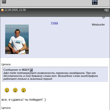
12.09.2025, 11:30
#
27
ryaa
Windsurfer
Цитата:
Сообщение от
IGGY
Афл тебе подтверждает возможность перевозки негабарита. Про его
бесплатность в той бумажке слова нет. Волшебное слово виндсёрфинг
работает только в льготный период.
все, я сдаюсь! ты победил! :)
Цитата: