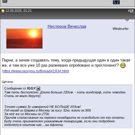
12.09.2025, 01:21
#
19
Нестеров Вячеслав
Windsurfer
Парни, а зачем создавать тему, когда предыдущая один в один такая
же, и там все уже 10 раз разжевано опробовано и проглочено!?
https://www.raceyou.ru/thread41934.html
Цитата:
Сообщение от
IGGY
Там петь бесполезно. Длина больше 220см. - хоть виндсёрф, хоть чемодан.
Очень не мало берут((.
Точнее сумма 3х измерений НЕ БОЛЬШЕ 203см!
Год назад из Шарма в Москву за кису 32кг. взяли ок.90д.
За неё же из Москвы ок.270е.
Причём согласование на перевоз негабарита не освободило от его оплаты.
Буду очень признателен уважаемым товарищам, если они подробнее
поделятся опытом нае....ва Афлота.