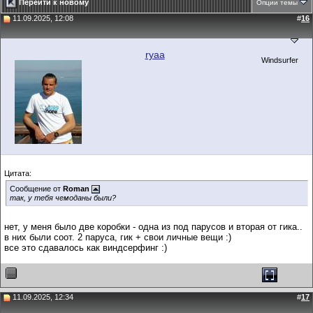
Перейти к новому
Опции темы
11.09.2025, 12:08
#
16
ryaa
Windsurfer
Цитата:
Сообщение от
Roman
так, у тебя чемоданы были?
нет, у меня было две коробки - одна из под парусов и вторая от гика..
в них были соот. 2 паруса, гик + свои личные вещи :)
все это сдавалось как виндсерфинг :)
11.09.2025, 12:34
#
17