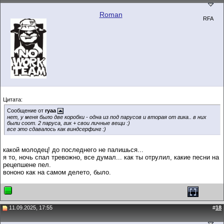
Roman
RFA
Цитата:
Сообщение от
ryaa
нет, у меня было две коробки - одна из под парусов и вторая от гика.. в них
были соот. 2 паруса, гик + свои личные вещи :)
все это сдавалось как виндсерфинг :)
какой молодец! до последнего не палишься...
я то, ночь спал тревожно, все думал... как ты отрулил, какие песни на
рецепшене пел.
вононо как на самом делето, было.
11.09.2025, 17:55
#
18