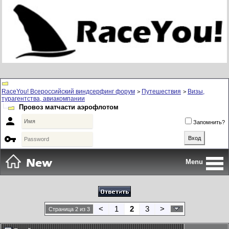
RaceYou! Всероссийский виндсерфинг форум
Путешествия
Визы,
>
>
турагентства, авиакомпании
Провоз матчасти аэрофлотом

Запомнить?

Menu
<
1
2
3
>
Страница 2 из 3