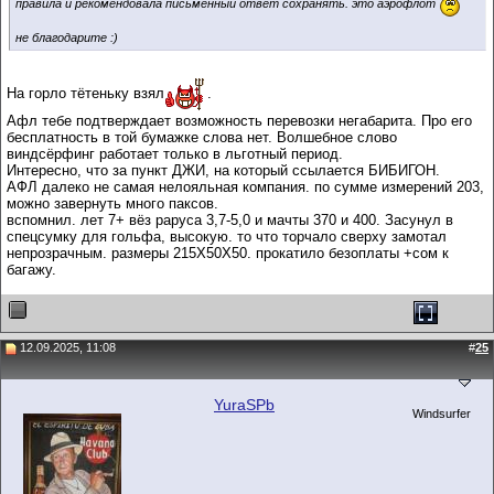
правила и рекомендовала письменный ответ сохранять. это аэрофлот
не благодарите :)
На горло тётеньку взял
.
Афл тебе подтверждает возможность перевозки негабарита. Про его
бесплатность в той бумажке слова нет. Волшебное слово
виндсёрфинг работает только в льготный период.
Интересно, что за пункт ДЖИ, на который ссылается БИБИГОН.
АФЛ далеко не самая нелояльная компания. по сумме измерений 203,
можно завернуть много паксов.
вспомнил. лет 7+ вёз раруса 3,7-5,0 и мачты 370 и 400. Засунул в
спецсумку для гольфа, высокую. то что торчало сверху замотал
непрозрачным. размеры 215Х50Х50. прокатило безоплаты +сом к
багажу.
12.09.2025, 11:08
#
25
YuraSPb
Windsurfer