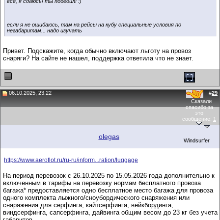
все, я сдаюсь! ты победил! :)
если я не ошибаюсь, там на рейсы на кубу специальные условия по
негабаритам... надо изучать
Привет. Подскажите, когда обычно включают льготу на провоз
снаряги? На сайте не нашел, поддержка ответила что не знает.
06.10.2025, 23:22
#
29
Сказали
спасибо за
это
сообщение:
1
olegas
Windsurfer
https://www.aeroflot.ru/ru-ru/inform...ration/luggage
На период перевозок с 26.10.2025 по 15.05.2026 года дополнительно к
включенным в тарифы на перевозку нормам бесплатного провоза
багажа* предоставляется одно бесплатное место багажа для провоза
одного комплекта лыжного/сноубордического снаряжения или
снаряжения для серфинга, кайтсерфинга, вейкбординга,
виндсерфинга, сапсерфинга, дайвинга общим весом до 23 кг без учета
габаритов.