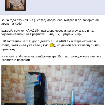
за 24 года это моя 6-я (шестая) лодка, сап, матрас и пр. габаритная
хрень на Кубе
каждый, сцууко, КАЖДЫЙ, раз фсио через анал и руганью и пр.
удовольствиями от Ерафлота, Винд, С7, ЭрФранс и пр.
ЭФ заставили за 100 долл делать ПРИВИФФКУ в Шереметьево в
ковид, хотя имел уже савеццкую
), но деньги все же вернул - изз
прынцыпу!
и тут опять, билеты на октябрь-январь 150 тыс, хочеццо хоть экипахэ
бесплатно провезти