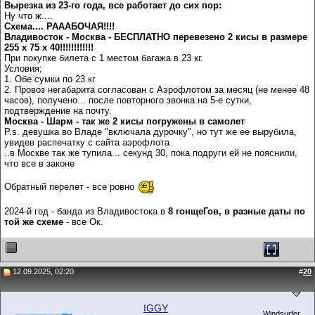
Вырезка из 23-го года, все работает до сих пор:
Ну что ж....
Схема.... РАААБОЧАЯ!!!!
Владивосток - Москва - БЕСПЛАТНО перевезено 2 кисы в размере
255 х 75 х 40!!!!!!!!!!!!
При покупке билета с 1 местом багажа в 23 кг.
Условия;
1. Обе сумки по 23 кг
2. Провоз негабарита согласован с Аэрофлотом за месяц (не менее 48
часов), получено... после повторного звонка на 5-е сутки,
подтверждение на почту.
Москва - Шарм - так же 2 кисы погружены в самолет
P.s. девушка во Владе "включала дурочку", но тут же ее вырубила,
увидев распечатку с сайта аэрофлота
..в Москве так же тупила... секунд 30, пока подруги ей не пояснили,
что все в законе
Обратный перелет - все ровно
2024-й год - банда из Владивостока в
8 гонщеГов, в разные даты по
той же схеме
- все Ок.
12.09.2025, 02:20
#
20
IGGY
Windsurfer