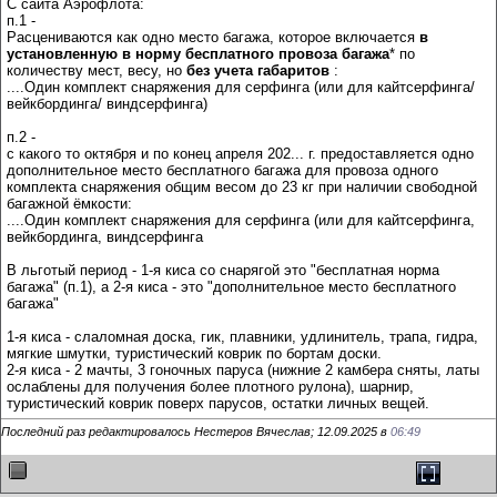
С сайта Аэрофлота:
п.1 -
Расцениваются как одно место багажа, которое включается
в
установленную в норму бесплатного провоза багажа
* по
количеству мест, весу, но
без учета габаритов
:
....Один комплект снаряжения для серфинга (или для кайтсерфинга/
вейкбординга/ виндсерфинга)
п.2 -
с какого то октября и по конец апреля 202... г. предоставляется одно
дополнительное место бесплатного багажа для провоза одного
комплекта снаряжения общим весом до 23 кг при наличии свободной
багажной ёмкости:
....Один комплект снаряжения для серфинга (или для кайтсерфинга,
вейкбординга, виндсерфинга
В льготый период - 1-я киса со снарягой это "бесплатная норма
багажа" (п.1), а 2-я киса - это "дополнительное место бесплатного
багажа"
1-я киса - слаломная доска, гик, плавники, удлинитель, трапа, гидра,
мягкие шмутки, туристический коврик по бортам доски.
2-я киса - 2 мачты, 3 гоночных паруса (нижние 2 камбера сняты, латы
ослаблены для получения более плотного рулона), шарнир,
туристический коврик поверх парусов, остатки личных вещей.
Последний раз редактировалось Нестеров Вячеслав; 12.09.2025 в
06:49