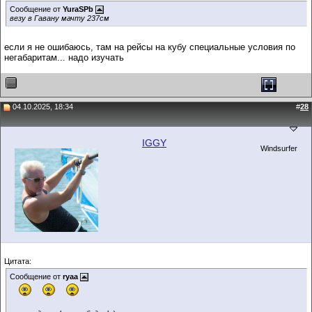
Сообщение от
YuraSPb
везу в Гавану мачту 237см
если я не ошибаюсь, там на рейсы на кубу специальные условия по
негабаритам... надо изучать
04.10.2025, 18:34
#
28
IGGY
Windsurfer
Цитата:
Сообщение от
ryaa