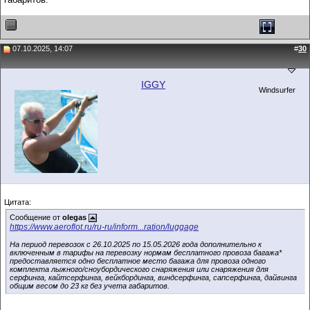
07.10.2025, 14:07
#
30
IGGY
Windsurfer
Цитата:
Сообщение от
olegas
https://www.aeroflot.ru/ru-ru/inform...ration/luggage
На период перевозок с 26.10.2025 по 15.05.2026 года дополнительно к
включенным в тарифы на перевозку нормам бесплатного провоза багажа*
предоставляется одно бесплатное место багажа для провоза одного
комплекта лыжного/сноубордического снаряжения или снаряжения для
серфинга, кайтсерфинга, вейкбординга, виндсерфинга, сапсерфинга, дайвинга
общим весом до 23 кг без учета габаритов.