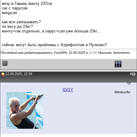
везу в Гавану мачту 237см
гик с парусом
виндсап
как все увязыывать?
по весу до 23кг?
мачту+гик отдельно, а парус+сап уже больше 23кг...
сейчас могут быть проблемы с Аэрофлотом в Пулково?
Последний раз редактировалось YuraSPb; 12.09.2025 в
10:00
Причина: дополнено
12.09.2025, 10:39
#
24
IGGY
Windsurfer