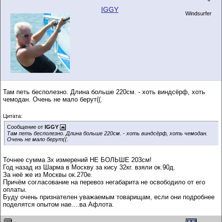
IGGY
Windsurfer
Там петь бесполезно. Длина больше 220см. - хоть виндсёрф, хоть
чемодан. Очень не мало берут((.
Цитата:
Сообщение от
IGGY
Там петь бесполезно. Длина больше 220см. - хоть виндсёрф, хоть чемодан.
Очень не мало берут((.
Точнее сумма 3х измерений НЕ БОЛЬШЕ 203см!
Год назад из Шарма в Москву за кису 32кг. взяли ок.90д.
За неё же из Москвы ок.270е.
Причём согласование на перевоз негабарита не освободило от его
оплаты.
Буду очень признателен уважаемым товарищам, если они подробнее
поделятся опытом нае....ва Афлота.