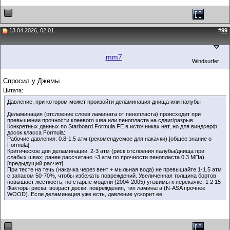
13.04.2026, 02:01
#
99
mm7
Windsurfer
Спросил у Джемы
Цитата:
Давление, при котором может произойти деламинация днища или палубы
Деламинация (отслоение слоев ламината от пенопласта) происходит при
превышении прочности клеевого шва или пенопласта на сдвиг/разрыв.
Конкретных данных по Starboard Formula FE в источниках нет, но для виндсерф
досок класса Formula:
Рабочие давления: 0.8-1.5 атм (рекомендуемое для накачки).[общее знание о
Formula]
Критическое для деламинации: 2-3 атм (риск отслоения палубы/днища при
слабых швах; ранее рассчитано ~3 атм по прочности пенопласта 0.3 МПа).
[предыдущий расчет]
При тесте на течь (накачка через вент + мыльная вода) не превышайте 1-1.5 атм
с запасом 50-70%, чтобы избежать повреждений. Увеличенная толщина бортов
повышает жесткость, но старые модели (2004-2005) уязвимы к перекачке. 1 2 15
Факторы риска: возраст доски, повреждения, тип ламината (N-ASA прочнее
WOOD). Если деламинация уже есть, давление ускорит ее.