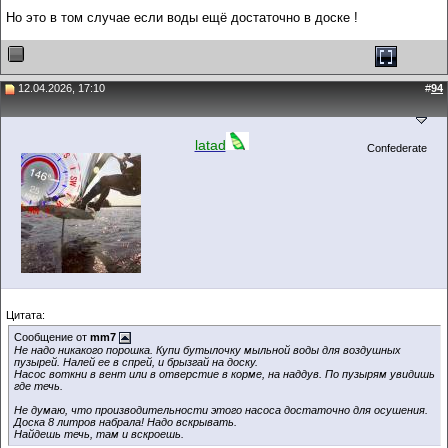
Но это в том случае если воды ещё достаточно в доске !
12.04.2026, 17:10
#
94
latad
Confederate
Цитата:
Сообщение от
mm7
Не надо никакого порошка. Купи бутылочку мыльной воды для воздушных
пузырей. Налей ее в спрей, и брызгай на доску.
Насос воткни в вент или в отверстие в корме, на наддув. По пузырям увидишь
где течь.
Не думаю, что производительности этого насоса достаточно для осушения.
Доска 8 литров набрала! Надо вскрывать.
Найдешь течь, там и вскроешь.