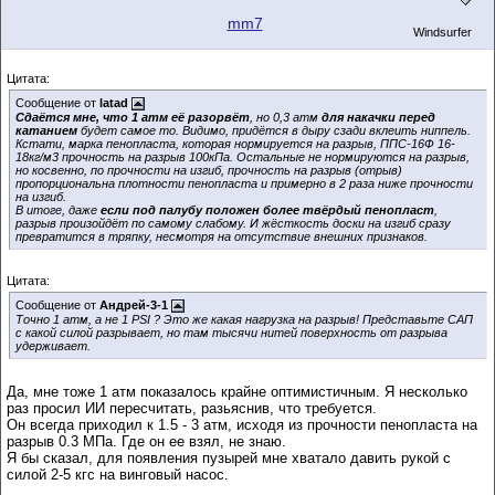
mm7
Windsurfer
Цитата:
Сообщение от
latad
Сдаётся мне, что 1 атм её разорвёт
, но 0,3 атм
для накачки перед
катанием
будет самое то. Видимо, придётся в дыру сзади вклеить ниппель.
Кстати, марка пенопласта, которая нормируется на разрыв, ППС‑16Ф 16-
18кг/м3 прочность на разрыв 100кПа. Остальные не нормируются на разрыв,
но косвенно, по прочности на изгиб, прочность на разрыв (отрыв)
пропорциональна плотности пенопласта и примерно в 2 раза ниже прочности
на изгиб.
В итоге, даже
если под палубу положен более твёрдый пенопласт
,
разрыв произойдёт по самому слабому. И жёсткость доски на изгиб сразу
превратится в тряпку, несмотря на отсутствие внешних признаков.
Цитата:
Сообщение от
Андрей-3-1
Точно 1 атм, а не 1 PSI ? Это же какая нагрузка на разрыв! Представьте САП
с какой силой разрывает, но там тысячи нитей поверхность от разрыва
удерживает.
Да, мне тоже 1 атм показалось крайне оптимистичным. Я несколько
раз просил ИИ пересчитать, разьяснив, что требуется.
Он всегда приходил к 1.5 - 3 атм, исходя из прочности пенопласта на
разрыв 0.3 МПа. Где он ее взял, не знаю.
Я бы сказал, для появления пузырей мне хватало давить рукой с
силой 2-5 кгс на винговый насос.