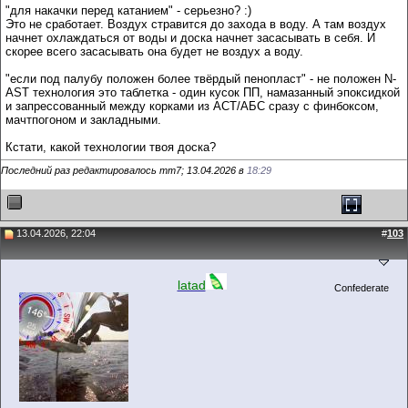
"для накачки перед катанием" - серьезно? :)
Это не сработает. Воздух стравится до захода в воду. А там воздух
начнет охлаждаться от воды и доска начнет засасывать в себя. И
скорее всего засасывать она будет не воздух а воду.
"если под палубу положен более твёрдый пенопласт" - не положен N-
AST технология это таблетка - один кусок ПП, намазанный эпоксидкой
и запрессованный между корками из АСТ/АБС сразу с финбоксом,
мачтпогоном и закладными.
Кстати, какой технологии твоя доска?
Последний раз редактировалось mm7; 13.04.2026 в
18:29
13.04.2026, 22:04
#
103
latad
Confederate