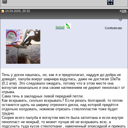
14.04.2026, 20:32
#
105
latad
Confederate
Течь у доски нашлась, но, как я и предполагал, наддув до добра не
доведёт, палуба вокруг шарнира вздулась, даже не достигая 10кПа
(0,1 атм). Это следовало ожидать, потому что в этом месте она
вогнутая изначально и она своим натяжением не держит пенопласт от
отрыва.
Сама течь в закладных левой передней петли.
Как вскрывать, сколько вскрывать? Если резать болгаркой, то потом
останется щель на ширину отрезного диска, над которой придётся
отдельно колдовать, ножиком отрезать стеклопластик тоже будет
трудно.
Скорее всего палуба в вогнутом месте была затоптана и если внутри
пенопласт не мокрый, то может лучше её не вскрывать всю, а
подсунуть туда кусок стеклоткани , намоченный эпоксидкой и прижать