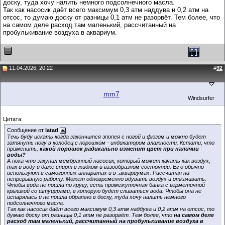
доску, туда хочу налить немного подсолнечного масла.
Так как насосик даёт всего максимум 0,3 атм наддува и 0,2 атм на
отсос, то думаю доску от разницы 0,1 атм не разорвёт. Тем более, что
на самом деле расход там маленький, рассчитанный на
пробулькивание воздуха в аквариум.
11.04.2026, 20:22
#
92
mm7
Windsurfer
Цитата:
Сообщение от
latad
Течь буду искать когда закончится эпопея с ногой и фюзом и можно будет
затянуть ногу в колодец с порошком - индикатором влажности. Кстати, что
применить,
какой порошок радикально изменит цвет при наличии
воды?
А пока что закупил мембранный насосик, который может качать как воздух,
так и воду и даже спирт в жидком и газообразном состоянии. Ег о обычно
используют в самогонных аппаратах и в .аквариумах. Рассчитан на
непрерывную работу. Может одновременно вдувать воздух и откачивать.
Чтобы вода не пошла по кругу, есть промежуточная банка с герметичной
крышкой со штуцерами, в которую будет сливаться вода. Чтобы она не
испарялась и не пошла обратно в доску, туда хочу налить немного
подсолнечного масла.
Так как насосик даёт всего максимум 0,3 атм наддува и 0,2 атм на отсос, то
думаю доску от разницы 0,1 атм не разорвёт. Тем более, что
на самом деле
расход там маленький, рассчитанный на пробулькивание воздуха в