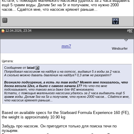
Кстати, с помощью маленького насосика удалось за 2 часа выдавить
ещё 5 грамм воды. Делим 5кг на 5г и получаем, что нужно 2000
часов... Сдаётся мне, что насосик крякнет раньше...
12.04.2026, 23:34
#
97
mm7
Windsurfer
Цитата:
Сообщение от
latad
Попробовал насосиком на наддув и на оотсос, выдавил 5 г воды за 2 часа.
А сколько можно давать давления на наддув? 0,3 атм не разорвёт?
Возникло подозрение, а есть ли там вода? Может мне показалось, что
доска весила 12кг, а было с самого начала 17?
Но что-то мне
подсказывает, что такого веса даже для ФЕ многовато.
Кстати, с помощью маленького насосика удалось за 2 часа выдавить ещё 5
грамм воды. Делим 5кг на 5г и получаем, что нужно 2000 часов... Сдаётся мне,
что насосик крякнет раньше...
Based on available specs for the Starboard Formula Experience 160 (FE),
the weight is approximately 10.90 kg
Забудь про насосик. Он пригодится только для поиска течи по
пузырям.