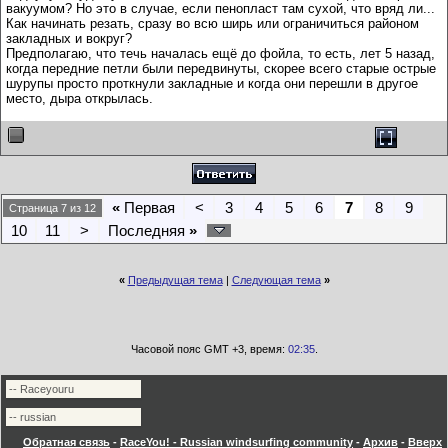
вакуумом? Но это в случае, если пенопласт там сухой, что вряд ли...
Как начинать резать, сразу во всю ширь или ограничиться районом
закладных и вокруг?
Предполагаю, что течь началась ещё до фойла, то есть, лет 5 назад,
когда передние петли были передвинуты, скорее всего старые острые
шурупы просто проткнули закладные и когда они перешли в другое
место, дыра открылась.
«
Первая
<
3
4
5
6
7
8
9
Страница 7 из 12
10
11
>
Последняя
»
«
Предыдущая тема
|
Следующая тема
»
Часовой пояс GMT +3, время:
02:35
.
Обратная связь
-
RaceYou! - Russian windsurfing community
-
Архив
-
Вверх