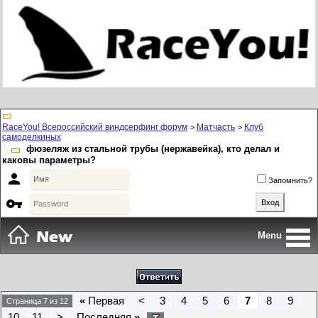
RaceYou! Всероссийский виндсерфинг форум
Матчасть
Клуб
>
>
самоделкиных
фюзеляж из стальной трубы (нержавейка), кто делал и
каковы параметры?

Запомнить?

Menu
«
Первая
<
3
4
5
6
7
8
9
Страница 7 из 12
10
11
>
Последняя
»