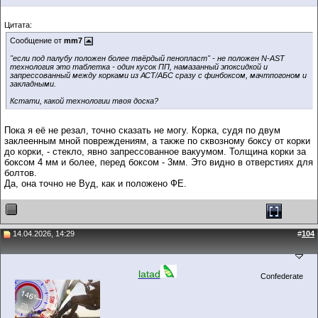
Цитата:
Сообщение от
mm7
"если под палубу положен более твёрдый пенопласт" - не положен N-AST
технология это таблетка - один кусок ПП, намазанный эпоксидкой и
запрессованный между корками из АСТ/АБС сразу с финбоксом, мачтпогоном и
закладными.
Кстати, какой технологии твоя доска?
Пока я её не резал, точно сказать не могу. Корка, судя по двум
заклеенным мной повреждениям, а также по сквозному боксу от корки
до корки, - стекло, явно запрессованное вакуумом. Толщина корки за
боксом 4 мм и более, перед боксом - 3мм. Это видно в отверстиях для
болтов.
Да, она точно не Вуд, как и положено ФЕ.
14.04.2026, 14:29
#
104
latad
Confederate