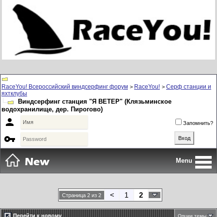
RaceYou! Всероссийский виндсерфинг форум
RaceYou!
Серф станции и
>
>
яхтклубы
Виндсерфинг станция "Я ВЕТЕР" (Клязьминское
водохранилище, дер. Пирогово)

Запомнить?

Menu
<
1
2
Страница 2 из 2
Перейти к новому
Опции темы