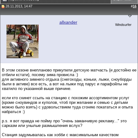
28.11.2013, 14:47
#
16
allxander
Windsurfer
В этом сезоне внепланово прикупили детскую матчасть (и достойно ее
отбили кстати), посему зима провисла :)
для активного зимнего отдыха (снегоходы, коньки, лыжи, сноуборды
были в активе) все есть, а вот на лыжи под парус и парафойлы не
хватило по указанной выше причине.
если кто скинет ссыль на станцию с похожим ассортиментом услуг
(кроме сноувиндов и куполов, чтоб при желании и семью с детьми
можно было взять) с удовольствием туда сгоняю покататься и опыта
набраться :)
p.s. я вот правда не пойму про "очень заманчивую рекламу..." это
сарказм или унылые размышления вслух?
Станция задумывалась как хобби с максимальным качеством