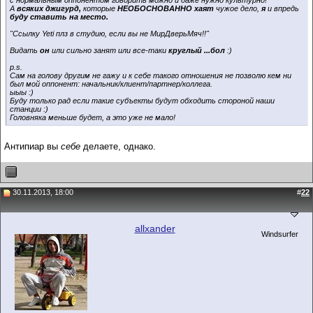
А
всяких джигурд,
которые
НЕОБОСНОВАННО хаят
чужое дело,
я
и впредь
буду ставить на место.
"Ссылку Yeti плз в студию, если вы не МирДверьМяч!!"
Видать
он
или сильно занят или все-таки
круглый ...бол
:)
p.s.
Сам на голову другим не гажу и к себе такого отношения не позволю кем ни
был мой оппонент: начальник/клиент/партнер/коллега.
ыыы :)
Буду только рад если такие субъекты будут обходить стороной наши
станции :)
Головняка меньше будет, а это уже не мало!
Антипиар вы
себе
делаете, однако.
30.11.2013, 18:00
#
22
allxander
Windsurfer