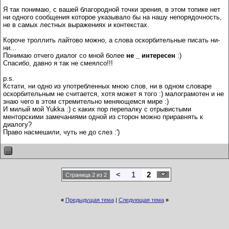
Я так понимаю, с вашей благородной точки зрения, в этом топике нет
ни одного сообщения которое указывало бы на нашу непорядочность,
не в самых лестных выражениях и контекстах.
Короче троллить лайтово можно, а слова оскорбительные писать ни-
ни...
Понимаю отчего диалог со мной более
не _ интересен
:)
Спасибо, давно я так не смеялсо!!!
p.s.
Кстати, ни одно из употребленных мною слов, ни в одном словаре
оскорбительным не считается, хотя может я того :) малограмотен и не
знаю чего в этом стремительно меняющемся мире :)
И милый мой Yukka :) с каких пор перепалку с отрывистыми
менторскими замечаниями одной из сторон можно приравнять к
диалогу?
Право насмешили, чуть не до слез :')
<
1
2
Страница 2 из 2
«
Предыдущая тема
|
Следующая тема
»