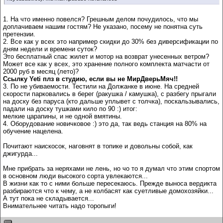
1. На что именно повелся? Грешным делом почудилось, что мы
доплачиваем нашим гостям? Не указано, посему не понятна суть
претензии.
2. Все как у всех это например скидки до 30% без диверсификации по
дням недели и времени суток?
Это бесплатный спас жилет и мотор на возврат унесенных ветром?
Может все как у всех, это хранение полного комплекта матчасти от
2000 руб в месяц (лето)?
Ссылку Yeti плз в студию, если вы не МирДверьМяч!!
3. По не убиваемости. Тестили на Должанке в июне. На средней
скорости парковались в берег (ракушка / камушка), с разбегу прыгали
на доску без паруса (кто дальше уплывет с толчка), поскальзывались,
падали на доску тушками кило по 90 :) итог:
мелкие царапины, и не одной вмятины.
4. Оборудование новичковое :) это да, так ведь станция на 80% на
обучение нацелена.
Почитают наискосок, наговнят в топике и довольны собой, как
джигурда...
Мне прибрать за неряхами не лень, но чо то я думал что этим спортом
в основном люди высокого сорта увлекаются...
В жизни как то с ними больше пересекаюсь. Прежде выноса вердикта
разбираются что к чему, а не колбасят как суетливые домохозяйки...
А тут пока не складывается...
Внимательнее читать надо торопыги!