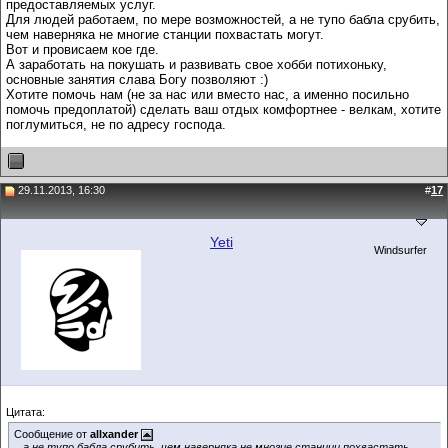
предоставляемых услуг.
Для людей работаем, по мере возможностей, а не тупо бабла срубить,
чем наверняка не многие станции похвастать могут.
Вот и провисаем кое где.
А заработать на покушать и развивать свое хобби потихоньку,
основные занятия слава Богу позволяют :)
Хотите помочь нам (не за нас или вместо нас, а именно посильно
помочь предоплатой) сделать ваш отдых комфортнее - велкам, хотите
поглумиться, не по адресу господа.
29.11.2013, 16:30
#
17
Yeti
Windsurfer
Цитата:
Сообщение от
allxander
...а не тупо бабла срубить, чем наверняка не многие станции похвастать