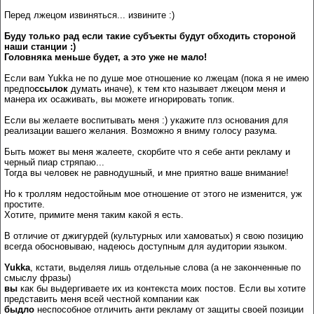
Перед лжецом извиняться... извините :)
Буду только рад если такие субъекты будут обходить стороной
наши станции :)
Головняка меньше будет, а это уже не мало!
Если вам Yukka не по душе мое отношение ко лжецам (пока я не имею
предпо
ссылок
думать иначе), к тем кто называет лжецом меня и
манера их осаживать, вы можете игнорировать топик.
Если вы желаете воспитывать меня :) укажите плз основания для
реализации вашего желания. Возможно я вниму голосу разума.
Быть может вы меня жалеете, скорбите что я себе анти рекламу и
черный пиар стряпаю...
Тогда вы человек не равнодушный, и мне приятно ваше внимание!
Но к троллям недостойным мое отношение от этого не изменится, уж
простите.
Хотите, примите меня таким какой я есть.
В отличие от джигурдей (культурных или хамоватых) я свою позицию
всегда обосновываю, надеюсь доступным для аудитории языком.
Yukka
, кстати, выделяя лишь отдельные слова (а не законченные по
смыслу фразы)
вы
как бы выдергиваете их из контекста моих постов. Если вы хотите
представить меня всей честной компании как
быдло
неспособное отличить анти рекламу от защиты своей позиции