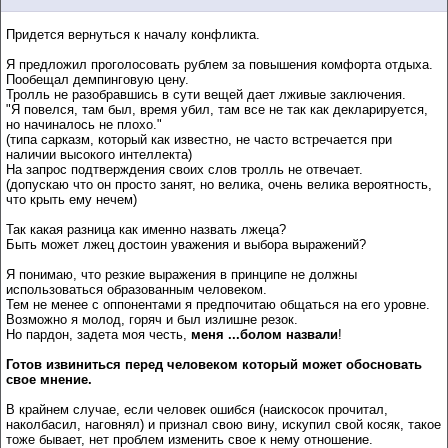
Придется вернуться к началу конфликта.
Я предложил проголосовать рублем за повышения комфорта отдыха.
Пообещал демпинговую цену.
Тролль не разобравшись в сути вещей дает лживые заключения.
"Я повелся, там был, время убил, там все не так как декларируется,
но начиналось не плохо."
(типа сарказм, который как известно, не часто встречается при
наличии высокого интеллекта)
На запрос подтверждения своих слов тролль не отвечает.
(допускаю что он просто занят, но велика, очень велика вероятность,
что крыть ему нечем)
Так какая разница как именно назвать лжеца?
Быть может лжец достоин уважения и выбора выражений?
Я понимаю, что резкие выражения в принципе не должны
использоваться образованным человеком.
Тем не менее с оппонентами я предпочитаю общаться на его уровне.
Возможно я молод, горяч и был излишне резок.
Но пардон, задета моя честь,
меня ...болом назвали
!
Готов извиниться перед человеком который может обосновать
свое мнение.
В крайнем случае, если человек ошибся (наискосок прочитал,
наколбасил, наговнял) и признал свою вину, искупил свой косяк, такое
тоже бывает, нет проблем изменить свое к нему отношение.