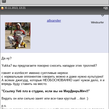
30.11.2013, 13:21
#
20
allxander
Windsurfer
Да ну?
Yukka? вы предлагаете покорно сносить нападки этих троллей?
говнят и колбосят именно суетливые неряхи.
с нормальным оппонентом говорить можно и даже нужно культурно!
А всяких джигурд, которые НЕОБОСНОВАННО хаят чужое дело, я и
впредь буду ставить на место.
"Ссылку Yeti плз в студию, если вы не МирДверьМяч!!"
Видать он или сильно занят или все-таки круглый ...бол :)
p.s.