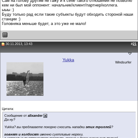
Сам на голову другим не гажу и к себе такого отношения не позволю
кем ни был мой оппонент: начальник/клиент/партнер/коллега.
ыыы :)
Буду только рад если такие субъекты будут обходить стороной наши
станции :)
Головняка меньше будет, а это уже не мало!
30.11.2013, 13:43
#
21
Yukka
Windsurfer
Цитата:
Сообщение от
allxander
Да ну?
Yukka? вы предлагаете покорно сносить нападки
этих троллей
?
говнят и колбосят
именно суетливые неряхи.
с нормальным оппонентом говорить можно и даже нужно культурно!