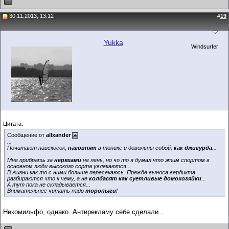
30.11.2013, 13:12
#
19
Yukka
Windsurfer
Цитата:
Сообщение от
allxander
...
Почитают наискосок,
наговнят
в топике и довольны собой,
как джигурда
...
Мне прибрать за
неряхами
не лень, но чо то я думал что этим спортом в
основном люди высокого сорта увлекаются...
В жизни как то с ними больше пересекаюсь. Прежде выноса вердикта
разбираются что к чему, а не
колбасят как суетливые домохозяйки
...
А тут пока не складывается...
Внимательнее читать надо
торопыги
!
Некомильфо, однако. Антирекламу себе сделали...