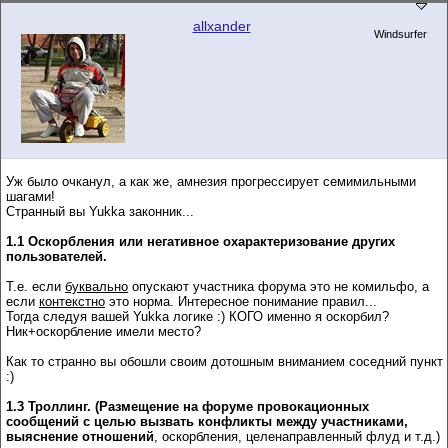
allxander
Windsurfer
Уж было очканул, а как же, амнезия прогрессирует семимильными
шагами!
Странный вы Yukka законник...
1.1 Оскорбления или негативное охарактеризование других
пользователей.
Т.е. если
буквально
опускают участника форума это не комильфо, а
если
контекстно
это норма. Интересное понимание правил...
Тогда следуя вашей Yukka логике :) КОГО именно я оскорбил?
Ник+оскорбление имели место?
Как то странно вы обошли своим дотошным вниманием соседний пункт
:)
1.3 Троллинг. (Размещение на форуме провокационных
сообщений с целью вызвать конфликты между участниками,
выяснение отношений
, оскорбления, целенаправленный флуд и т.д.)