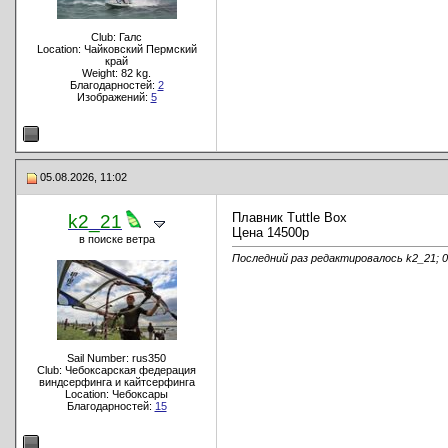
Club: Галс
Location: Чайковский Пермский
край
Weight: 82 kg.
Благодарностей:
2
Изображений:
5
05.08.2026, 11:02
Плавник Tuttle Box
k2_21
Цена 14500р
в поиске ветра
Последний раз редактировалось k2_21; 0
Sail Number: rus350
Club: Чебоксарская федерация
виндсерфинга и кайтсерфинга
Location: Чебоксары
Благодарностей:
15