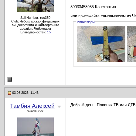
89033458955 Константин
или приезжайте самовывозом из Ч
Sail Number: rus350
Club: Чебоксарская федерация
Миниатюры
виндсерфинга и кайтсерфинга
Location: Чебоксары
Благодарностей:
15
03.08.2026, 11:43
Тамбия Алексей
Добрый день! Плавник ТВ или ДТБ
Windsurfer