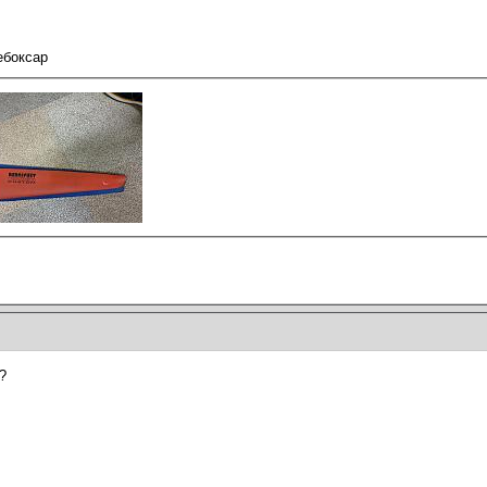
ебоксар
?