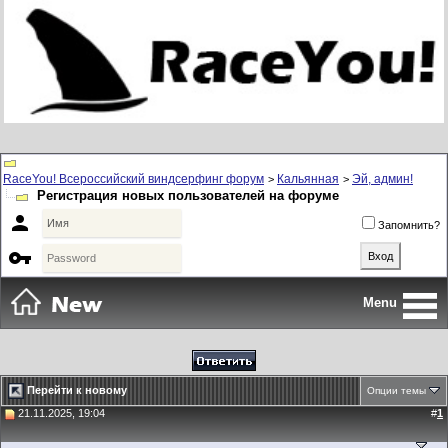
RaceYou! Всероссийский виндсерфинг форум
Кальянная
Эй, админ!
>
>
Регистрация новых пользователей на форуме

Запомнить?

Menu
Перейти к новому
Опции темы
21.11.2025, 19:04
#
1