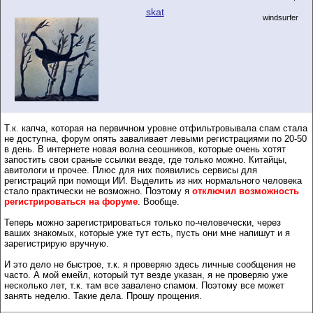
skat
windsurfer
Т.к. капча, которая на первичном уровне отфильтровывала спам стала
не доступна, форум опять заваливает левыми регистрациями по 20-50
в день. В интернете новая волна сеошников, которые очень хотят
запостить свои сраные ссылки везде, где только можно. Китайцы,
авитологи и прочее. Плюс для них появились сервисы для
регистраций при помощи ИИ. Выделить из них нормального человека
стало практически не возможно. Поэтому я
отключил возможность
регистрироваться на форуме
. Вообще.
Теперь можно зарегистрироваться только по-человечески, через
ваших знакомых, которые уже тут есть, пусть они мне напишут и я
зарегистрирую вручную.
И это дело не быстрое, т.к. я проверяю здесь личные сообщения не
часто. А мой емейл, который тут везде указан, я не проверяю уже
несколько лет, т.к. там все завалено спамом. Поэтому все может
занять неделю. Такие дела. Прошу прощения.