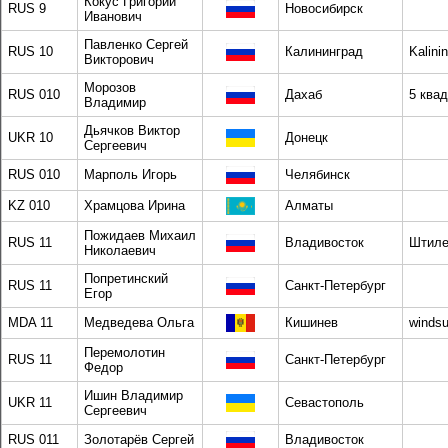
Кокус Григорий
RUS 9
Новосибирск
Иванович
Павленко Сергей
RUS 10
Калининград
Kalini
Викторович
Морозов
RUS 010
Дахаб
5 ква
Владимир
Дьячков Виктор
UKR 10
Донецк
Сергеевич
RUS 010
Марполь Игорь
Челябинск
KZ 010
Храмцова Ирина
Алматы
Пожидаев Михаил
RUS 11
Владивосток
Штиле
Николаевич
Попретинский
RUS 11
Санкт-Петербург
Егор
MDA 11
Медведева Ольга
Кишинев
windsu
Перемолотин
RUS 11
Санкт-Петербург
Федор
Ишин Владимир
UKR 11
Севастополь
Сергеевич
RUS 011
Золотарёв Сергей
Владивосток