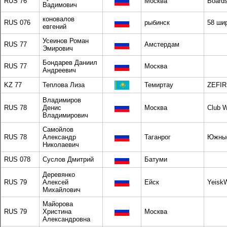
RUS 76
Москва
Boards
Вадимович
коновалов
RUS 076
рыбинск
58 ши
евгений
Усеинов Роман
RUS 77
Амстердам
Эмирович
Бондарев Даниил
RUS 77
Москва
Андреевич
KZ 77
Теплова Лиза
Темиртау
ZEFIR
Владимиров
RUS 78
Денис
Москва
Club W
Владимирович
Самойлов
RUS 78
Александр
Таганрог
Южные
Николаевич
RUS 078
Суслов Дмитрий
Батуми
Деревянко
RUS 79
Алексей
Ейск
Yeisk
Михайлович
Майорова
RUS 79
Христина
Москва
Александровна