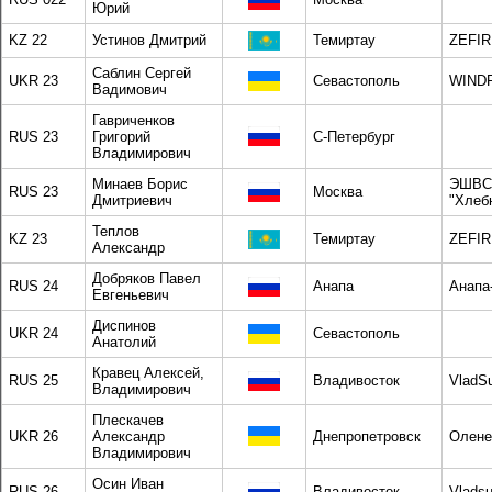
Юрий
KZ 22
Устинов Дмитрий
Темиртау
ZEFIR
Саблин Сергей
UKR 23
Севастополь
WIND
Вадимович
Гавриченков
RUS 23
Григорий
С-Петербург
Владимирович
Минаев Борис
ЭШВ
RUS 23
Москва
Дмитриевич
"Хлеб
Теплов
KZ 23
Темиртау
ZEFIR
Александр
Добряков Павел
RUS 24
Анапа
Анапа
Евгеньевич
Диспинов
UKR 24
Севастополь
Анатолий
Кравец Алексей,
RUS 25
Владивосток
VladSu
Владимирович
Плескачев
UKR 26
Александр
Днепропетровск
Олене
Владимирович
Осин Иван
RUS 26
Владивосток
Vladsu