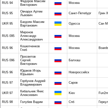
Федоров Максим
RUS 94
Москва
Викторович
Овчарук Артем
RUS 95
Санкт-Петебург
Грин 
Львович
Багдоян Максим
UKR 95
Одесса
Сан М
Вартанович
Миронов
RUS 095
Александр
Москва
Александрович
Кошелченков
RUS 96
Москва
Boards
Глеб
Просветов
RUS 096
Сергей.
Балхаш
Викторович
Юдаков Игорь
RUS 96
Новороссийск
Юрьевич
Горбунов Андрей
RUS 97
Саров
Владимирович
Кибальник Янис
UKR 97
Kiev
Fun2m
Алексеевич
RUS 98
Голубев Вадим
Спб
Герку