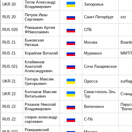
Титов Александр
UKR 20
Запорожье
Владимирович
Петров Иван
RUS 20
Санкт-Петербург
sst
Сергеевич
Ромашкин Артем
RUS 020
СПБ
ФНиколаевич
Быковская
RUS 21
Москва
Boards
Наташа
RUS 21
Кораблев Виталий
Мурманск
ММТП
Клейменов
RUS 021
Анатолий
Сочи Лазаревское
Александрович
Гонтарь Максим
UKR 21
Одесса
surfla
Григорьевич
Колпаков Максим
Севастополь-Эль
UKR 22
Станц
Витальевич
Тур
Рязанов Николай
Парус
RUS 22
Вилючинск
Владимирович
"Вилю
спирин александр
RUS 22
С-Пб
сергеевич
Ромашевский
RUS 022
Москва