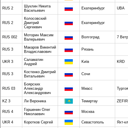
Шуклин Никита
RUS 2
Екатеринбург
UBA
Васильевич
Колосовский
RUS 2
Дмитрий
Екатеринбург
Сергеевич
Моторин Максим
RUS 002
Волгоград
7 Вет
Валерьевич
Макаров Викентий
RUS 3
Рязань
Владиславович
Саламатин
UKR 3
Kиїв
KRD
Андрей
Костенко Дмитрий
RUS 3
Сочи
Витальевич
Боярских
RUS 03
Александр
Миасс
Турго
Александрович
KZ 3
Ли Вероника
Темиртау
ZEFIR
Горшенин Олег
RUS 4
Москва
Николаевич
UKR 4
Коротков Сергей
Севастополь
Яхт-к