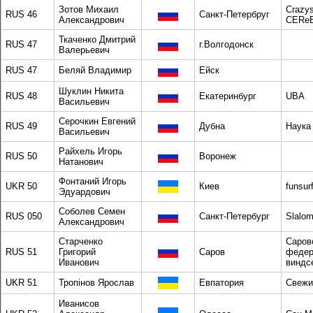
Зотов Михаил
Crazys
RUS 46
Санкт-Петербруг
Александрович
CERe
Ткаченко Дмитрий
RUS 47
г.Волгодонск
Валерьевич
RUS 47
Беляй Владимир
Ейск
Шуклин Никита
RUS 48
Екатеринбург
UBA
Васильевич
Серочкин Евгений
RUS 49
Дубна
Наука
Васильевич
Райхель Игорь
RUS 50
Воронеж
Натанович
Фонтаний Игорь
UKR 50
Киев
funsur
Эдуардович
Соболев Семен
RUS 050
Санкт-Петербург
Slalom
Александрович
Старченко
Саров
RUS 51
Григорий
Саров
федер
Иванович
виндс
UKR 51
Тропінов Ярослав
Евпатория
Свежи
Иванисов