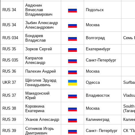
Авдюнин
RUS 34
Вячеслав
Подольск
Владимирович
Зыбин Александр
RUS 34
Москва
Александрович
Бондарев
RUS 034
Волгоград
Семь 
Владислав
RUS 35
Зорков Сергей
Екатеринбург
Капралов
RUS 035
Санкт-Петербург
Александр
RUS 36
Палехин Андрей
Москва
Щёголев Эдуард
UKR 37
Одесса
Surfba
Геннадьевичь
Македонский
RUS 37
Владивосток
Vladsu
Юрий
Коровкина
Soulth
RUS 38
Москва
Екатерина
(Таган
RUS 39
Уханов Александр
Калининград
Калин
Сотников Игорь
RUS 39
Санкт- Петербург
СК "П
Дмитриевич