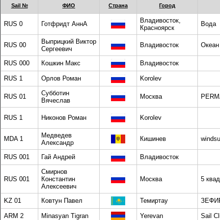
Sail №
ФИО
Страна
Город
Владивосток,
RUS 0
Готфридт АннА
Вода
Красноярск
Выприцкий Виктор
RUS 00
Владивосток
Океан
Сергеевич
RUS 000
Кошкин Макс
Владивосток
RUS 1
Орлов Роман
Korolev
Субботин
RUS 01
Москва
PERM
Вячеслав
RUS 1
Никонов Роман
Korolev
Медведев
MDA 1
Кишинев
windsu
Александр
RUS 001
Гай Андрей
Владивосток
Смирнов
RUS 001
Константин
Москва
5 ква
Алексеевич
KZ 01
Ковтун Павел
Темиртау
ЗЕФИ
ARM 2
Minasyan Tigran
Yerevan
Sail C