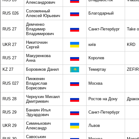
Александрович
Соломянный
RUS 026
Благодарный
Алексей Юрьевич
Демченко
RUS 27
Владимир
Санкт-Петербург
Take o
Владимирович
Никиточкин
UKR 27
київ
KRD
Сергей
Макуренкова
RUS 27
Королев
Анна
KZ 27
Боровиков Данил
Темиртау
ZEFIR
Пинженин
RUS 027
Владислав
Москва
Борисович
Чернухин Михаил
RUS 28
Ростов на Дону
Драко
Дмитриевич
Банаян Илья
RUS 29
Санкт-Петербург
Эдуардович
Симинькович
UKR 29
Львов
Александр
Савоськин
RUS 30
Москва
Мараб