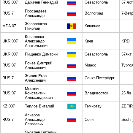
RUS 007
Даричев Геннадий
Севастополь
57 ях
Просандеев
RUS 7
Волгоград
7-Вет
Александр
Жаворонков
MDA 07
Кишинев
Николай
Коваленко
UKR 007
Александр
Киев
KRD
Анатольевич
UKR 007
Пищенко Димтрий
Севастополь
57яхт
Рочев Дмитрий
RUS 07
Миасс
Турго
Алексеевич
Жилин Егор
RUS 7
Санкт-Петербург
Алексеевич
Москвин
RUS 07
Константин
Владивосток
25 fin
Александрович
KZ 007
Теплов Виталий
Темиртау
ZEFIR
Аскеров
RUS 7
Александр
Сочи
Sochi 
Сергеевич
Яковлев Виталий