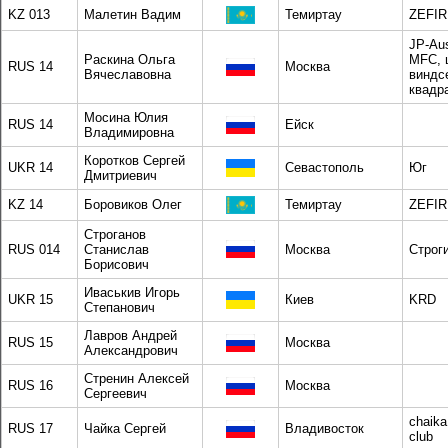
KZ 013
Малетин Вадим
Темиртау
ZEFIR
JP-Aus
Раскина Ольга
MFC, 
RUS 14
Москва
Вячеславовна
виндс
квадр
Мосина Юлия
RUS 14
Ейск
Владимировна
Коротков Сергей
UKR 14
Севастополь
Юг
Дмитриевич
KZ 14
Боровиков Олег
Темиртау
ZEFIR
Строганов
RUS 014
Станислав
Москва
Строг
Борисович
Иваськив Игорь
UKR 15
Киев
KRD
Степанович
Лавров Андрей
RUS 15
Москва
Александрович
Стренин Алексей
RUS 16
Москва
Сергеевич
chaika
RUS 17
Чайка Сергей
Владивосток
club