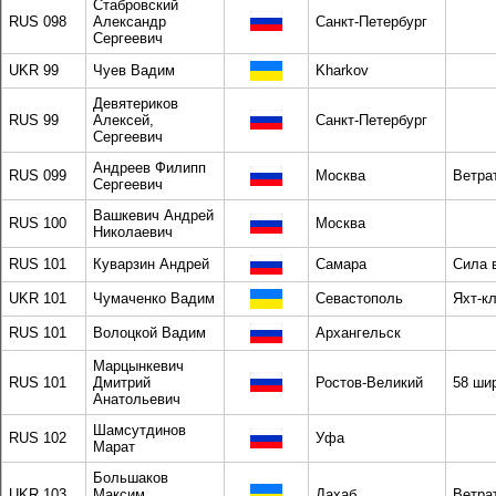
Стабровский
RUS 098
Александр
Санкт-Петербург
Сергеевич
UKR 99
Чуев Вадим
Kharkov
Девятериков
RUS 99
Алексей,
Санкт-Петербург
Сергеевич
Андреев Филипп
RUS 099
Москва
Ветра
Сергеевич
Вашкевич Андрей
RUS 100
Москва
Николаевич
RUS 101
Куварзин Андрей
Самара
Сила 
UKR 101
Чумаченко Вадим
Севастополь
Яхт-к
RUS 101
Волоцкой Вадим
Архангельск
Марцынкевич
RUS 101
Дмитрий
Ростов-Великий
58 ши
Анатольевич
Шамсутдинов
RUS 102
Уфа
Марат
Большаков
UKR 103
Максим
Дахаб
Ветра