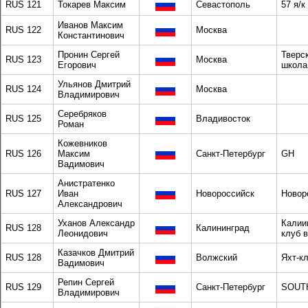
RUS 121
Токарев Максим
Севастополь
57 я/к
Иванов Максим
RUS 122
Москва
Константинович
Пронин Сергей
Тверс
RUS 123
Москва
Егорович
школа
Ульянов Дмитрий
RUS 124
Москва
Владимирович
Серебряков
RUS 125
Владивосток
Роман
Кожевников
RUS 126
Максим
Санкт-Петербург
GH
Вадимович
Анистратенко
RUS 127
Иван
Новороссийск
Новор
Александрович
Уханов Александр
Калии
RUS 128
Калининград
Леонидович
клуб 
Казачков Дмитрий
RUS 128
Волжский
Яхт-к
Вадимович
Репин Сергей
RUS 129
Санкт-Петербург
SOUT
Владимирович