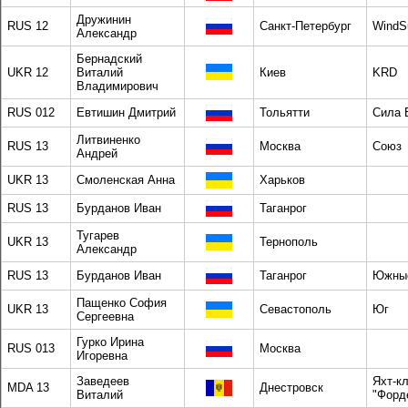
Дружинин
RUS 12
Санкт-Петербург
WindSu
Александр
Бернадский
UKR 12
Виталий
Киев
KRD
Владимирович
RUS 012
Евтишин Дмитрий
Тольятти
Сила 
Литвиненко
RUS 13
Москва
Союз
Андрей
UKR 13
Смоленская Анна
Харьков
RUS 13
Бурданов Иван
Таганрог
Тугарев
UKR 13
Тернополь
Александр
RUS 13
Бурданов Иван
Таганрог
Южные
Пащенко София
UKR 13
Севастополь
Юг
Сергеевна
Гурко Ирина
RUS 013
Москва
Игоревна
Заведеев
Яхт-к
MDA 13
Днестровск
Виталий
"Форд