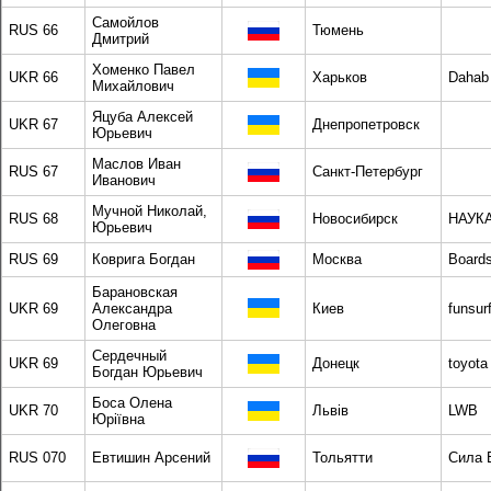
Самойлов
RUS 66
Тюмень
Дмитрий
Хоменко Павел
UKR 66
Харьков
Dahab
Михайлович
Яцуба Алексей
UKR 67
Днепропетровск
Юрьевич
Маслов Иван
RUS 67
Санкт-Петербург
Иванович
Мучной Николай,
RUS 68
Новосибирск
НАУК
Юрьевич
RUS 69
Коврига Богдан
Москва
Boards
Барановская
UKR 69
Александра
Киев
funsur
Олеговна
Сердечный
UKR 69
Донецк
toyota
Богдан Юрьевич
Боса Олена
UKR 70
Львів
LWB
Юріївна
RUS 070
Евтишин Арсений
Тольятти
Сила 