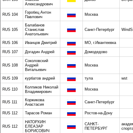
Александрович
Горобец Антон
RUS 104
Москва
Павлович
Балабанов
RUS 105
Станислав
Санкт-Петербург
WindSu
Анатольевич
RUS 106
Иванцов Дмитрий
МО, г.Ивантеевка
RUS 107
Догадин Андрей
Домодедово
Соколовский
RUS 108
Андрей
Москва
Витальевич
RUS 109
курбатов андрей
тула
wst
Колпиков Николай
RUS 110
Москва
Владимирович
Коржикова
RUS 111
Санкт-Петербург
Анастасия
RUS 112
Тарасов Роман
Ростов-на-Дону
НАТОРХИН
САНКТ-
акаде
RUS 112
ЕЛЕАЗАР
ПЕТЕРБУРГ
спорт
БОРИСОВИЧ