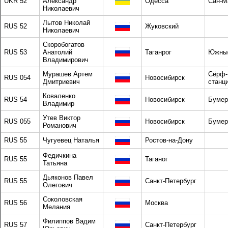
UKR 52
Александр
Одесса
Сан-М
Николаевич
Лытов Николай
RUS 52
Жуковский
Николаевич
Скоробогатов
RUS 53
Анатолий
Таганрог
Южные
Владимирович
Мурашев Артем
Сёрф-
RUS 054
Новосибирск
Дмитриевич
станц
Коваленко
RUS 54
Новосибирск
Бумер
Владимир
Утев Виктор
RUS 055
Новосибирск
Бумер
Романович
RUS 55
Чугуевец Наталья
Ростов-на-Дону
Федичкина
RUS 55
Таганог
Татьяна
Дьяконов Павел
RUS 55
Санкт-Петербург
Олегович
Соколовская
RUS 56
Москва
Мелания
Филиппов Вадим
RUS 57
Санкт-Петербург