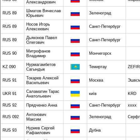
Александрович
Шматов Вячеслав
RUS 89
Зеленоград
Юрьевич
Носов Игорь
RUS 89
Санкт-Петербург
Алексеевич
Дьяконов Павел
RUS 89
Санкт-Петербург
Олегович
Митрофанов
RUS 90
Мончегорск
Владимир
Нурмагамбетов
KZ 090
Темиртау
ZEFIR
Сагындык
Токарев Алексей
RUS 91
Москва
Эшвсм
Васильевич
Саламатин Тарас
UKR 91
київ
KRD
Анатольевич
RUS 92
Прядченко Анна
Санкт-Петербург
xxxx
Антонович
RUS 092
Зеленоград
Серф
Максим
Нуриев Сергей
RUS 93
Дубна
Рафаилович