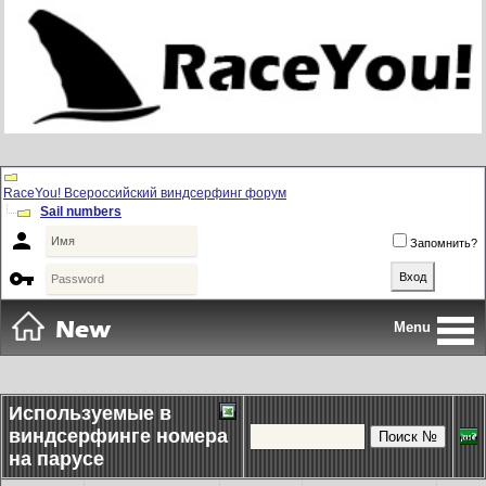
RaceYou! Всероссийский виндсерфинг форум
Sail numbers

Запомнить?

Menu
Используемые в
виндсерфинге номера
на парусе