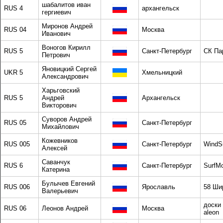
шабалитов иван
RUS 4
архангельск
гергиевич
Миронов Андрей
RUS 04
Москва
Иванович
Воногов Кирилл
RUS 5
Санкт-Петербург
СК Па
Петрович
Яновицкий Сергей
UKR 5
Хмельницкий
Александрович
Харьговский
RUS 5
Андрей
Архангельск
Викторович
Суворов Андрей
RUS 05
Санкт-Петербург
Михайлович
Кожевников
RUS 005
Санкт-Петербург
WindSu
Алексей
Саванчук
RUS 6
Санкт-Петербург
SurfM
Катерина
Булычев Евгений
RUS 006
Ярославль
58 Ши
Валерьевич
доски
RUS 06
Леонов Андрей
Москва
aleon