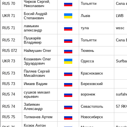
Чирков Сергей,
RUS 70
Тольятти
Сила 
Николаевич
Босий Андрій
UKR 71
Львів
LWB
Степанович
ламыкин
RUS 71
тула
wssc
александр
Пушкарёв
RUS 72
Тольятти
Сила 
Владимир
RUS 072
Наймушин Олег
Тюмень
Козакевич Олег
UKR 73
Одесса
Surfba
Эдуардович
Паляев Сергей
RUS 73
Краснокамск
Михайлович
RUS 73
Имаев Вадим
Березовский
сушков михаил
RUS 74
воронеж
surfah
юрьевич
Забиякин
RUS 74
Севастополь
57 ЯК
Александр
RUS 75
Толмачев Артем
Новосибирск
Кузюк Антон