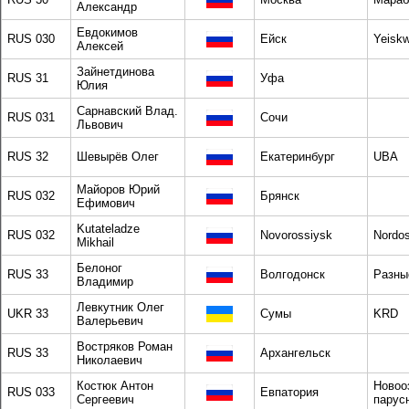
Александр
Евдокимов
RUS 030
Ейск
Yeiskw
Алексей
Зайнетдинова
RUS 31
Уфа
Юлия
Сарнавский Влад.
RUS 031
Сочи
Львович
RUS 32
Шевырёв Олег
Екатеринбург
UBA
Майоров Юрий
RUS 032
Брянск
Ефимович
Kutateladze
RUS 032
Novorossiysk
Nordos
Mikhail
Белоног
RUS 33
Волгодонск
Разны
Владимир
Левкутник Олег
UKR 33
Сумы
KRD
Валерьевич
Востряков Роман
RUS 33
Архангельск
Николаевич
Костюк Антон
Новоо
RUS 033
Евпатория
Сергеевич
парус