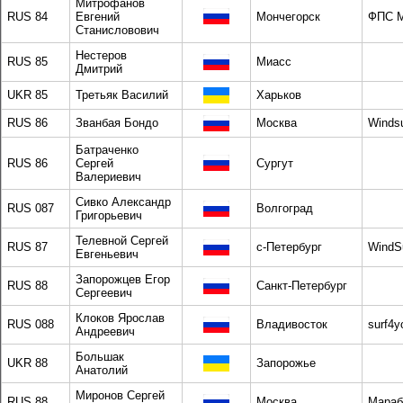
Митрофанов
RUS 84
Евгений
Мончегорск
ФПС М
Станисловович
Нестеров
RUS 85
Миасс
Дмитрий
UKR 85
Третьяк Василий
Харьков
RUS 86
Званбая Бондо
Москва
Windsu
Батраченко
RUS 86
Сергей
Сургут
Валериевич
Сивко Александр
RUS 087
Волгоград
Григорьевич
Телевной Сергей
RUS 87
с-Петербург
WindSu
Евгеньевич
Запорожцев Егор
RUS 88
Санкт-Петербург
Сергеевич
Клоков Ярослав
RUS 088
Владивосток
surf4y
Андреевич
Большак
UKR 88
Запорожье
Анатолий
Миронов Сергей
RUS 88
Москва
Мараб