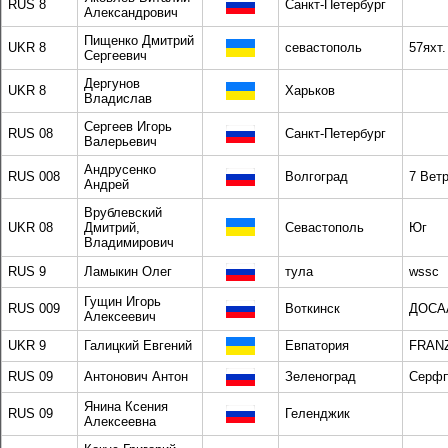
RUS 8
Санкт-Петербург
Александрович
Пищенко Дмитрий
UKR 8
севастополь
57яхт.
Сергеевич
Дергунов
UKR 8
Харьков
Владислав
Сергеев Игорь
RUS 08
Санкт-Петербург
Валерьевич
Андрусенко
RUS 008
Волгоград
7 Вет
Андрей
Врублевский
UKR 08
Дмитрий,
Севастополь
Юг
Владимирович
RUS 9
Ламыкин Олег
тула
wssc
Гущин Игорь
RUS 009
Воткинск
ДОСА
Алексеевич
UKR 9
Галицкий Евгений
Евпатория
FRAN
RUS 09
Антонович Антон
Зеленоград
Серф
Янина Ксения
RUS 09
Геленджик
Алексеевна