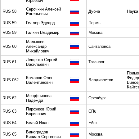
Юрьевич
Серочкин Алексей
RUS 58
Дубна
Наука
Евгеньевич
RUS 59
Геллер Эдуард
Пермь
RUS 59
Галкин Владимир
Москва
Малышев
RUS 60
Александр
Сантапонса
Михайлович
Лещенко Сергей
RUS 61
Таганрог
Васильевич
Примо
Комаров Олег
Федер
RUS 062
Владивосток
Валентинович
Винсе
Кайтс
Мещфнинова
RUS 62
Оренбург
Надежда
Пирожков Юрий
RUS 63
СПб
Борисович
RUS 64
Беляй Иван
Ейск
Виноградов
RUS 65
Москва
Кирилл Сергеевич