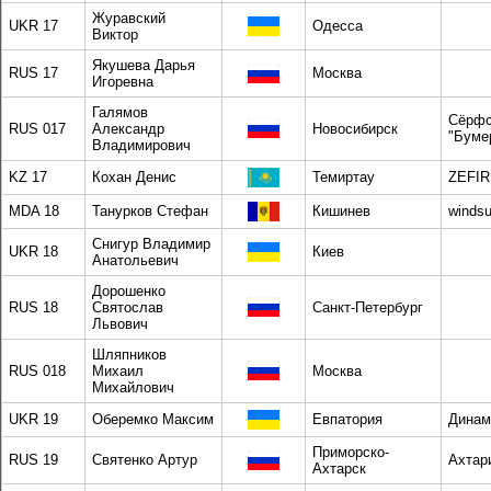
Журавский
UKR 17
Одесса
Виктор
Якушева Дарья
RUS 17
Москва
Игоревна
Галямов
Сёрфс
RUS 017
Александр
Новосибирск
"Буме
Владимирович
KZ 17
Кохан Денис
Темиртау
ZEFIR
MDA 18
Танурков Стефан
Кишинев
windsu
Снигур Владимир
UKR 18
Киев
Анатольевич
Дорошенко
RUS 18
Святослав
Санкт-Петербург
Львович
Шляпников
RUS 018
Михаил
Москва
Михайлович
UKR 19
Оберемко Максим
Евпатория
Динамо
Приморско-
RUS 19
Святенко Артур
Ахтари
Ахтарск