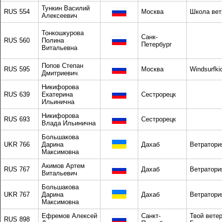
Тункин Василий
RUS 554
Москва
Школа вет
Алексеевич
Тонкошкурова
Санк-
RUS 560
Полина
Петербург
Витальевна
Попов Степан
RUS 595
Москва
Windsurfki
Дмитриевич
Никифорова
RUS 639
Екатерина
Сестрорецк
Ильинична
Никифорова
RUS 693
Сестрорецк
Влада Ильинична
Большакова
UKR 766
Дарина
Дахаб
Ветратори
Максимовна
Акимов Артем
RUS 767
Дахаб
Ветратори
Витальевич
Большакова
UKR 767
Дарина
Дахаб
Ветратори
Максимовна
Ефремов Алексей
Санкт-
Твой вете
RUS 898