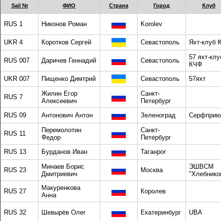
Sail №
ФИО
Страна
Город
Клуб
RUS 1
Никонов Роман
Korolev
UKR 4
Коротков Сергей
Севастополь
Яхт-клуб 
57 яхт-клу
RUS 007
Даричев Геннадий
Севастополь
КЧФ
UKR 007
Пищенко Димтрий
Севастополь
57яхт
Жилин Егор
Санкт-
RUS 7
Алексеевич
Петербург
RUS 09
Антонович Антон
Зеленоград
Серфприю
Перемолотин
Санкт-
RUS 11
Федор
Петербург
RUS 13
Бурданов Иван
Таганрог
Минаев Борис
ЭШВСМ
RUS 23
Москва
Дмитриевич
"Хлебнико
Макуренкова
RUS 27
Королев
Анна
RUS 32
Шевырёв Олег
Екатеринбург
UBA