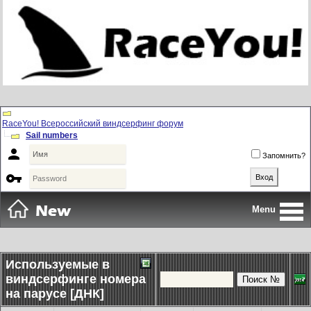
RaceYou! Всероссийский виндсерфинг форум
Sail numbers

Запомнить?

Menu
Используемые в
виндсерфинге номера
на парусе [ДНК]