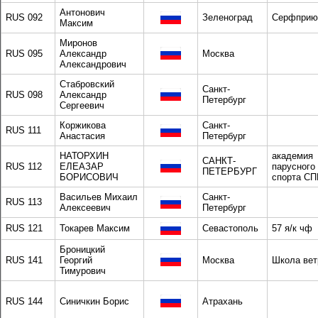
Антонович
RUS 092
Зеленоград
Серфприю
Максим
Миронов
RUS 095
Александр
Москва
Александрович
Стабровский
Санкт-
RUS 098
Александр
Петербург
Сергеевич
Коржикова
Санкт-
RUS 111
Анастасия
Петербург
НАТОРХИН
академия
САНКТ-
RUS 112
ЕЛЕАЗАР
парусного
ПЕТЕРБУРГ
БОРИСОВИЧ
спорта СП
Васильев Михаил
Санкт-
RUS 113
Алексеевич
Петербург
RUS 121
Токарев Максим
Севастополь
57 я/к чф
Броницкий
RUS 141
Георгий
Москва
Школа вет
Тимурович
RUS 144
Синичкин Борис
Атрахань