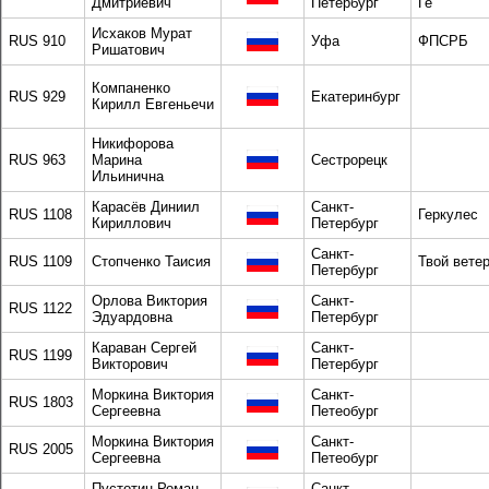
Дмитриевич
Петербург
Ге
Исхаков Мурат
RUS 910
Уфа
ФПСРБ
Ришатович
Компаненко
RUS 929
Екатеринбург
Кирилл Евгеньечи
Никифорова
RUS 963
Марина
Сестрорецк
Ильинична
Карасёв Диниил
Санкт-
RUS 1108
Геркулес
Кириллович
Петербург
Санкт-
RUS 1109
Стопченко Таисия
Твой вете
Петербург
Орлова Виктория
Санкт-
RUS 1122
Эдуардовна
Петербург
Караван Сергей
Санкт-
RUS 1199
Викторович
Петербург
Моркина Виктория
Санкт-
RUS 1803
Сергеевна
Петеобург
Моркина Виктория
Санкт-
RUS 2005
Сергеевна
Петеобург
Пустотин Роман
Санкт-