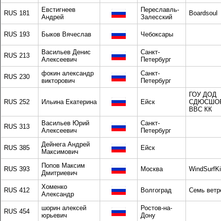
Евстигнеев
Переславль-
RUS 181
Boardsoul
Андрей
Залесский
RUS 193
Быков Вячеслав
Чебоксары
Васильев Денис
Санкт-
RUS 213
Алексеевич
Петербург
фокин александр
Санкт-
RUS 230
викторович
Петербург
ГОУ ДОД
RUS 252
Ильина Екатерина
Ейск
СДЮСШО
ВВС КК
Васильев Юрий
Санкт-
RUS 313
Алексеевич
Петербург
Дейнега Андрей
RUS 385
Ейск
Максимович
Попов Максим
RUS 393
Москва
WindSurfK
Дмитриевич
Хоменко
RUS 412
Волгоград
Семь ветр
Александр
шорин алексей
Ростов-на-
RUS 454
юрьевич
Дону