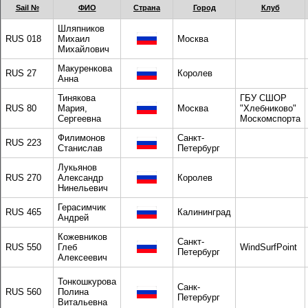
Sail №
ФИО
Страна
Город
Клуб
Шляпников
RUS 018
Михаил
Москва
Михайлович
Макуренкова
RUS 27
Королев
Анна
Тинякова
ГБУ СШОР
RUS 80
Мария,
Москва
"Хлебниково"
Сергеевна
Москомспорта
Филимонов
Санкт-
RUS 223
Станислав
Петербург
Лукьянов
RUS 270
Александр
Королев
Нинельевич
Герасимчик
RUS 465
Калининград
Андрей
Кожевников
Санкт-
RUS 550
Глеб
WindSurfPoint
Петербург
Алексеевич
Тонкошкурова
Санк-
RUS 560
Полина
Петербург
Витальевна