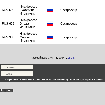
Никифорова
RUS 639
Екатерина
Сестрорецк
Ильинична
Никифорова
RUS 693
Влада
Сестрорецк
Ильинична
Никифорова
RUS 963
Марина
Сестрорецк
Ильинична
Часовой пояс GMT +3, время:
15:24
.
Обратная связь
-
RaceYou! - Russian windsurfing community
-
Архив
-
Вверх