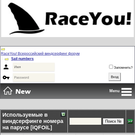
RaceYou! Всероссийский виндсерфинг форум
Sail numbers

Запомнить?

Menu
Используемые в
виндсерфинге номера
на парусе [iQFOiL]