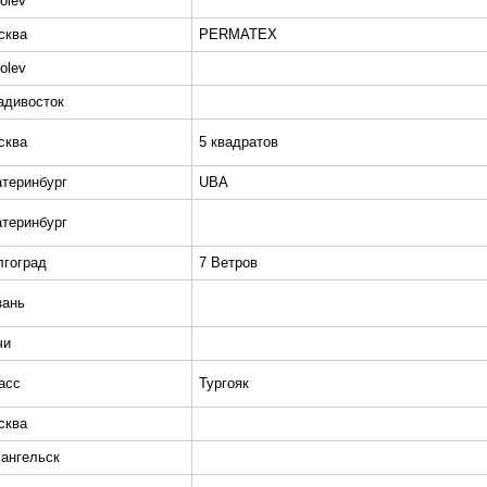
olev
сква
PERMATEX
olev
адивосток
сква
5 квадратов
атеринбург
UBA
атеринбург
лгоград
7 Ветров
зань
чи
асс
Тургояк
сква
хангельск