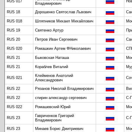
RUS 017
Но
Владимирович
RUS 18
Дорошенко Святослав Львович
Са
RUS 018
Шляпников Михаил Михайлович
Мо
RUS 19
Святенко Артур
Пр
RUS 20
Петров Иван Сергеевич
Са
RUS 020
Ромашкин Артем ФНиколаевич
СП
RUS 21
Быковская Наташа
Мо
RUS 21
Кораблев Виталий
Му
Клейменов Анатолий
RUS 021
Со
Александрович
RUS 22
Рязанов Николай Владимирович
Ви
RUS 22
спирин александр сергеевич
С-
RUS 022
Ромашевский Юрий
Мо
Гавриченков Григорий
RUS 23
С-
Владимирович
RUS 23
Минаев Борис Дмитриевич
Мо