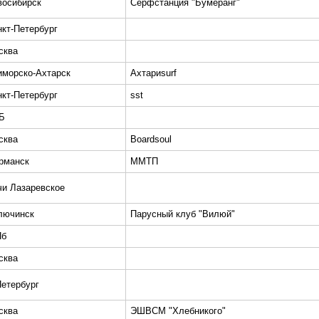
восибирск
Сёрфстанция "Бумеранг"
нкт-Петербург
сква
иморско-Ахтарск
Ахтариsurf
нкт-Петербург
sst
Б
сква
Boardsoul
рманск
ММТП
чи Лазаревское
лючинск
Парусный клуб "Вилюй"
Пб
сква
Петербург
сква
ЭШВСМ "Хлебникого"