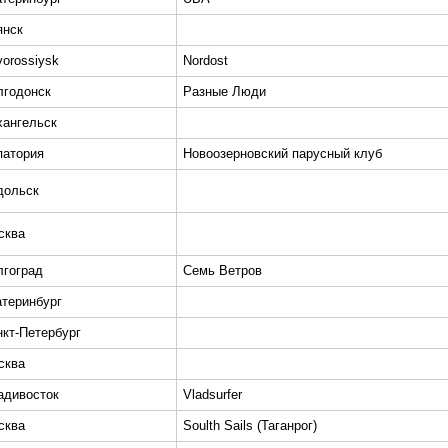
янск
orossiysk
Nordost
лгодонск
Разные Люди
хангельск
патория
Новоозерновский парусный клуб
дольск
сква
лгоград
Семь Ветров
атеринбург
нкт-Петербург
сква
адивосток
Vladsurfer
сква
Soulth Sails (Таганрог)