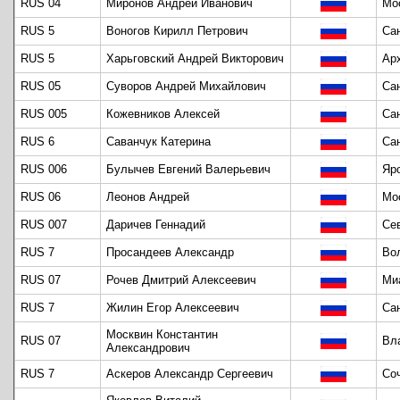
RUS 04
Миронов Андрей Иванович
Мо
RUS 5
Воногов Кирилл Петрович
Са
RUS 5
Харьговский Андрей Викторович
Ар
RUS 05
Суворов Андрей Михайлович
Са
RUS 005
Кожевников Алексей
Са
RUS 6
Саванчук Катерина
Са
RUS 006
Булычев Евгений Валерьевич
Яр
RUS 06
Леонов Андрей
Мо
RUS 007
Даричев Геннадий
Се
RUS 7
Просандеев Александр
Во
RUS 07
Рочев Дмитрий Алексеевич
Ми
RUS 7
Жилин Егор Алексеевич
Са
Москвин Константин
RUS 07
Вл
Александрович
RUS 7
Аскеров Александр Сергеевич
Со