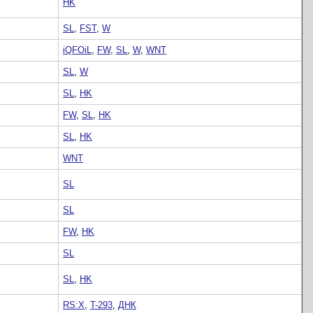
HK
SL
,
FST
,
W
iQFOiL
,
FW
,
SL
,
W
,
WNT
SL
,
W
SL
,
HK
FW
,
SL
,
HK
SL
,
HK
WNT
SL
SL
FW
,
HK
SL
SL
,
HK
RS:X
,
T-293
,
ДНК