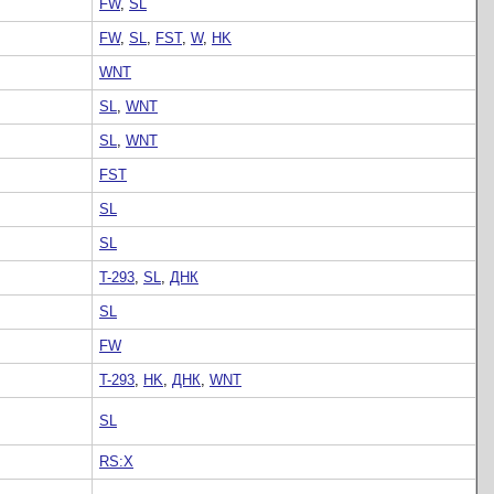
FW
,
SL
FW
,
SL
,
FST
,
W
,
HK
WNT
SL
,
WNT
SL
,
WNT
FST
SL
SL
T-293
,
SL
,
ДНК
SL
FW
T-293
,
HK
,
ДНК
,
WNT
SL
RS:X