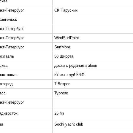
сква
нкт-Петербург
СК Парусник
хангельск
нкт-Петербург
нкт-Петербург
WindSurfPoint
нкт-Петербург
SurfMore
ославль
58 Широта
сква
доски с реданами aleon
вастополь
57 яхт-клуб КЧФ
лгоград
7-Ветров
асс
Тургояк
нкт-Петербург
адивосток
25 fin
чи
Sochi yacht club