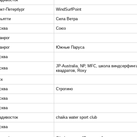
нкт-Петербург
WindSurfPoint
льятти
Сила Ветра
сква
Союз
анрог
анрог
Южные Паруса
сква
JP-Australia, NP, MFC, школа виндсерфинг
сква
квадратов, Roxy
ск
сква
Строгино
сква
сква
адивосток
chaika water sport club
сква