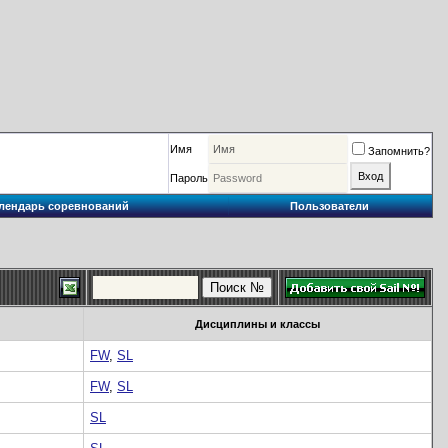
Имя
Запомнить?
Пароль
лендарь соревнований
Пользователи
Дисциплины и классы
FW
,
SL
FW
,
SL
SL