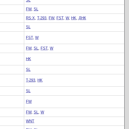
SL
FW
,
SL
RS:X
,
T-293
,
FW
,
FST
,
W
,
HK
,
ДНК
SL
FST
,
W
FW
,
SL
,
FST
,
W
HK
SL
T-293
,
HK
SL
FW
FW
,
SL
,
W
WNT