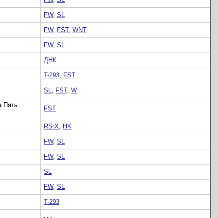
FW
,
SL
FW
,
FST
,
WNT
FW
,
SL
ДНК
T-293
,
FST
SL
,
FST
,
W
а Пять
FST
RS:X
,
HK
FW
,
SL
FW
,
SL
SL
FW
,
SL
T-293