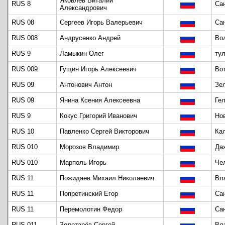
Яковлев Виталий
RUS 8
Са
Александрович
RUS 08
Сергеев Игорь Валерьевич
Са
RUS 008
Андрусенко Андрей
Во
RUS 9
Ламыкин Олег
ту
RUS 009
Гущин Игорь Алексеевич
Во
RUS 09
Антонович Антон
Зе
RUS 09
Янина Ксения Алексеевна
Ге
RUS 9
Кокус Григорий Иванович
Но
RUS 10
Павленко Сергей Викторович
Ка
RUS 010
Морозов Владимир
Да
RUS 010
Марполь Игорь
Че
RUS 11
Пожидаев Михаил Николаевич
Вл
RUS 11
Попретинский Егор
Са
RUS 11
Перемолотин Федор
Са
RUS 011
Золотарёв Сергей
Вл