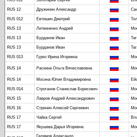
RUS 12
Дружинин Александр
Са
RUS 012
Евтишин Дмитрий
То
RUS 13
Литвиненко Андрей
Мо
RUS 13
Бурданов Иван
Таг
RUS 13
Бурданов Иван
Таг
RUS 013
Гурко Ирина Игоревна
Мо
RUS 14
Раскина Ольга Вячеславовна
Мо
RUS 14
Мосина Юлия Владимировна
Ей
RUS 014
Строганов Станислав Борисович
Мо
RUS 15
Лавров Андрей Александрович
Мо
RUS 16
Стренин Алексей Сергеевич
Мо
RUS 17
Чайка Сергей
Вл
RUS 17
Якушева Дарья Игоревна
Мо
Галямов Александр