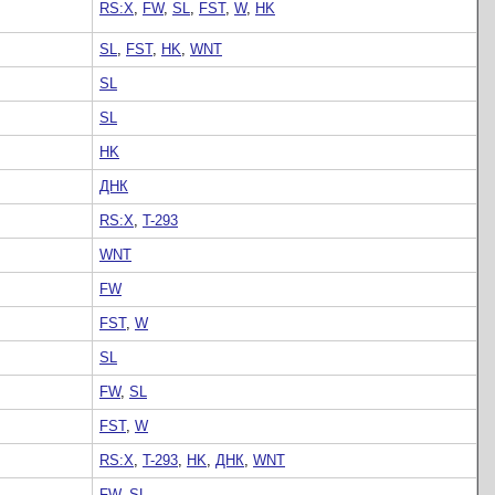
RS:X
,
FW
,
SL
,
FST
,
W
,
HK
SL
,
FST
,
HK
,
WNT
SL
SL
HK
ДНК
RS:X
,
T-293
WNT
FW
FST
,
W
SL
FW
,
SL
FST
,
W
RS:X
,
T-293
,
HK
,
ДНК
,
WNT
FW
,
SL