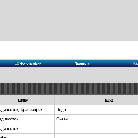
Фотографии
Правила
Ка
Город
Клуб
адивосток, Красноярск
Вода
адивосток
Океан
адивосток