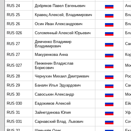
RUS 24
Добряков Павел Евгеньевич
Ан
RUS 25
Кравец Алексей, Владимирович
Вл
RUS 26
Осин Иван Александрович
Вл
RUS 026
Соломянный Алексей Юрьевич
Бл
Демченко Владимир
RUS 27
Са
Владимирович
RUS 27
Макуренкова Анна
Ко
Пинженин Владислав
RUS 027
Мо
Борисович
RUS 28
Чернухин Михаил Дмитриевич
Ро
RUS 29
Банаян Илья Эдуардович
Са
RUS 30
Савоськин Александр
Мо
RUS 030
Евдокимов Алексей
Ей
RUS 31
Зайнетдинова Юлия
Уф
RUS 031
Сарнавский Влад. Львович
Со
RUS 32
Шевырёв Олег
Ек