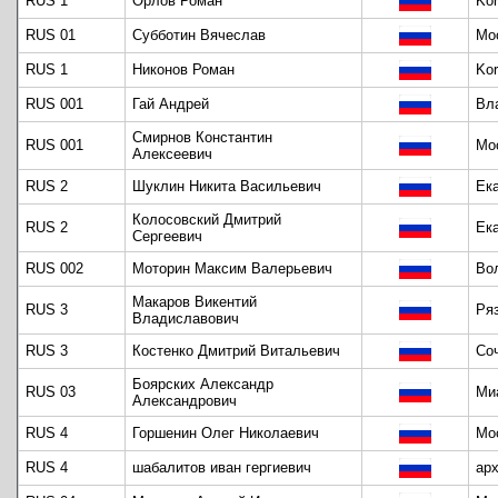
RUS 1
Орлов Роман
Kor
RUS 01
Субботин Вячеслав
Мо
RUS 1
Никонов Роман
Kor
RUS 001
Гай Андрей
Вл
Смирнов Константин
RUS 001
Мо
Алексеевич
RUS 2
Шуклин Никита Васильевич
Ек
Колосовский Дмитрий
RUS 2
Ек
Сергеевич
RUS 002
Моторин Максим Валерьевич
Во
Макаров Викентий
RUS 3
Ря
Владиславович
RUS 3
Костенко Дмитрий Витальевич
Со
Боярских Александр
RUS 03
Ми
Александрович
RUS 4
Горшенин Олег Николаевич
Мо
RUS 4
шабалитов иван гергиевич
ар