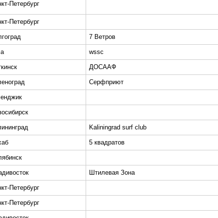
нкт-Петербург
нкт-Петербург
лгоград
7 Ветров
ла
wssc
ткинск
ДОСААФ
леноград
Серфприют
ленджик
восибирск
лининград
Kaliningrad surf club
хаб
5 квадратов
лябинск
адивосток
Штилевая Зона
нкт-Петербург
нкт-Петербург
адивосток