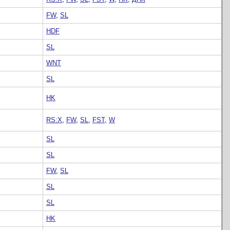
FW
,
SL
HDF
SL
WNT
SL
HK
RS:X
,
FW
,
SL
,
FST
,
W
SL
SL
FW
,
SL
SL
SL
HK