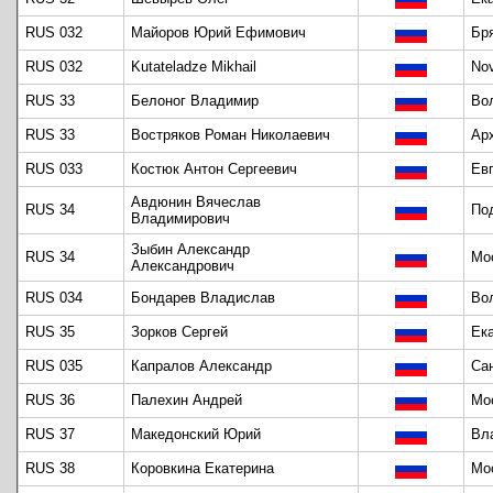
RUS 032
Майоров Юрий Ефимович
Бр
RUS 032
Kutateladze Mikhail
Nov
RUS 33
Белоног Владимир
Во
RUS 33
Востряков Роман Николаевич
Ар
RUS 033
Костюк Антон Сергеевич
Ев
Авдюнин Вячеслав
RUS 34
По
Владимирович
Зыбин Александр
RUS 34
Мо
Александрович
RUS 034
Бондарев Владислав
Во
RUS 35
Зорков Сергей
Ек
RUS 035
Капралов Александр
Са
RUS 36
Палехин Андрей
Мо
RUS 37
Македонский Юрий
Вл
RUS 38
Коровкина Екатерина
Мо