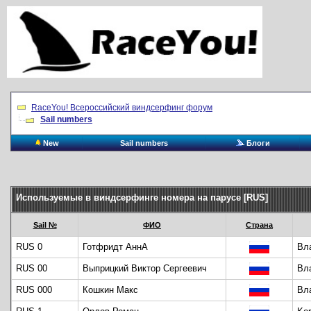
RaceYou! Всероссийский виндсерфинг форум
Sail numbers
New
Sail numbers
Блоги
Используемые в виндсерфинге номера на парусе [RUS]
Sail №
ФИО
Страна
RUS 0
Готфридт АннА
Вл
RUS 00
Выприцкий Виктор Сергеевич
Вл
RUS 000
Кошкин Макс
Вл