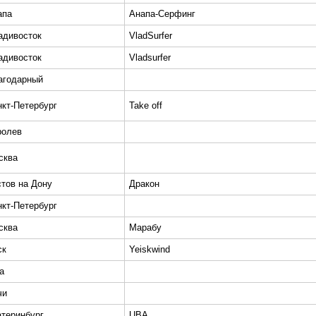
апа
Анапа-Серфинг
адивосток
VladSurfer
адивосток
Vladsurfer
агодарный
нкт-Петербург
Take off
ролев
сква
стов на Дону
Дракон
нкт-Петербург
сква
Марабу
ск
Yeiskwind
а
чи
атеринбург
UBA