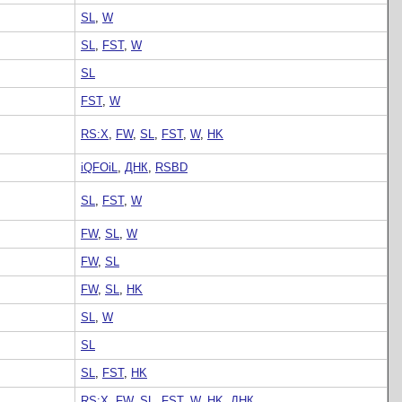
SL
,
W
SL
,
FST
,
W
SL
FST
,
W
RS:X
,
FW
,
SL
,
FST
,
W
,
HK
iQFOiL
,
ДНК
,
RSBD
SL
,
FST
,
W
FW
,
SL
,
W
FW
,
SL
FW
,
SL
,
HK
SL
,
W
SL
SL
,
FST
,
HK
RS:X
,
FW
,
SL
,
FST
,
W
,
HK
,
ДНК