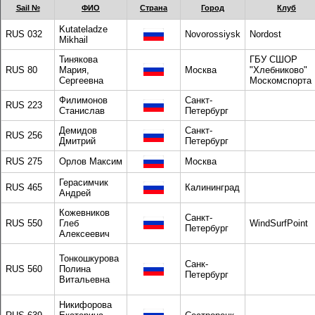
Sail №
ФИО
Страна
Город
Клуб
Kutateladze
RUS 032
Novorossiysk
Nordost
Mikhail
Тинякова
ГБУ СШОР
RUS 80
Мария,
Москва
"Хлебниково"
Сергеевна
Москомспорта
Филимонов
Санкт-
RUS 223
Станислав
Петербург
Демидов
Санкт-
RUS 256
Дмитрий
Петербург
RUS 275
Орлов Максим
Москва
Герасимчик
RUS 465
Калининград
Андрей
Кожевников
Санкт-
RUS 550
Глеб
WindSurfPoint
Петербург
Алексеевич
Тонкошкурова
Санк-
RUS 560
Полина
Петербург
Витальевна
Никифорова