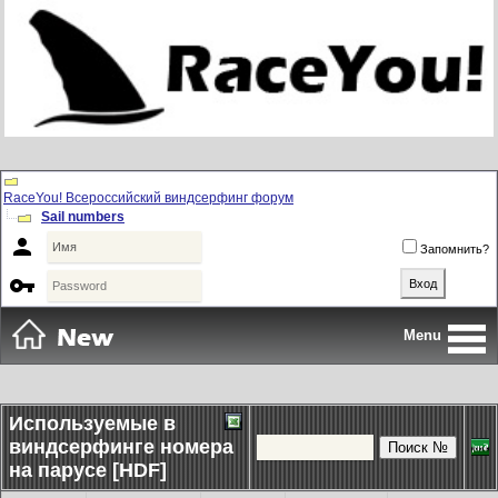
RaceYou! Всероссийский виндсерфинг форум
Sail numbers

Запомнить?

Menu
Используемые в
виндсерфинге номера
на парусе [HDF]