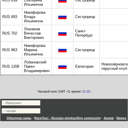
RUS 639
Екатерина
Сестрорецк
Ильинична
Никифорова
RUS 693
Влада
Сестрорецк
Ильинична
Лязников
Санкт-
RUS 702
Вячеслав
Петербург
Викторович
Никифорова
RUS 963
Марина
Сестрорецк
Ильинична
Лобановский
Новоозёрновск
RUS 1208
Павел
Евпатория
парусный клуб
Владимирович
Часовой пояс GMT +3, время:
01:20
.
Обратная связь
-
RaceYou! - Russian windsurfing community
-
Архив
-
Вверх