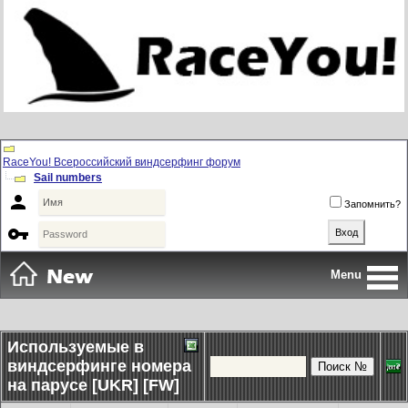
RaceYou! Всероссийский виндсерфинг форум
Sail numbers

Запомнить?

Menu
Используемые в
виндсерфинге номера
на парусе [UKR] [FW]