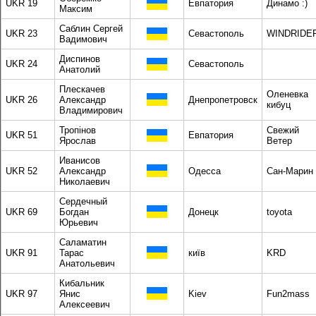
UKR 19
Евпатория
Динамо :)
Максим
Саблин Сергей
UKR 23
Севастополь
WINDRIDE
Вадимович
Диспинов
UKR 24
Севастополь
Анатолий
Плескачев
Оленевка
UKR 26
Александр
Днепропетровск
кибуц
Владимирович
Тропінов
Свежий
UKR 51
Евпатория
Ярослав
Ветер
Иванисов
UKR 52
Александр
Одесса
Сан-Марин
Николаевич
Сердечный
UKR 69
Богдан
Донецк
toyota
Юрьевич
Саламатин
UKR 91
Тарас
київ
KRD
Анатольевич
Кибальник
UKR 97
Янис
Kiev
Fun2mass
Алексеевич