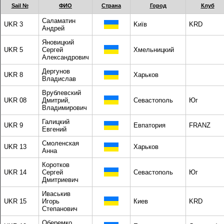
Sail №
ФИО
Страна
Город
Клуб
Саламатин
UKR 3
Kиїв
KRD
Андрей
Яновицкий
UKR 5
Сергей
Хмельницкий
Александрович
Дергунов
UKR 8
Харьков
Владислав
Врублевский
UKR 08
Дмитрий,
Севастополь
Юг
Владимирович
Галицкий
UKR 9
Евпатория
FRANZ
Евгений
Смоленская
UKR 13
Харьков
Анна
Коротков
UKR 14
Сергей
Севастополь
Юг
Дмитриевич
Иваськив
UKR 15
Игорь
Киев
KRD
Степанович
Оберемко