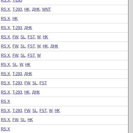
RS:X
,
T-293
RS:X
,
T-293
,
HK
,
ДНК
,
WNT
RS:X
,
HK
RS:X
,
T-293
,
ДНК
RS:X
,
FW
,
SL
,
FST
,
W
,
HK
RS:X
,
FW
,
SL
,
FST
,
W
,
HK
,
ДНК
RS:X
,
FW
,
SL
,
FST
,
W
RS:X
,
SL
,
W
,
HK
RS:X
,
T-293
,
ДНК
RS:X
,
T-293
,
FW
,
SL
,
FST
RS:X
,
T-293
,
HK
,
ДНК
RS:X
RS:X
,
T-293
,
FW
,
SL
,
FST
,
W
,
HK
RS:X
,
FW
,
SL
,
HK
RS:X