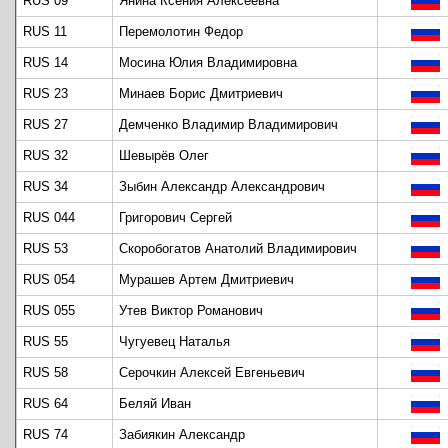
RUS 09
Янина Ксения Алексеевна
RUS 11
Перемолотин Федор
RUS 14
Мосина Юлия Владимировна
RUS 23
Минаев Борис Дмитриевич
RUS 27
Демченко Владимир Владимирович
RUS 32
Шевырёв Олег
RUS 34
Зыбин Александр Александрович
RUS 044
Григорович Сергей
RUS 53
Скоробогатов Анатолий Владимирович
RUS 054
Мурашев Артем Дмитриевич
RUS 055
Утев Виктор Романович
RUS 55
Чугуевец Наталья
RUS 58
Серочкин Алексей Евгеньевич
RUS 64
Беляй Иван
RUS 74
Забиякин Александр