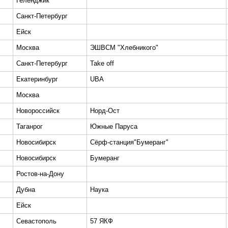
Геленджик
Санкт-Петербург
Ейск
Москва
ЭШВСМ "Хлебникого"
Санкт-Петербург
Take off
Екатеринбург
UBA
Москва
Новороссийск
Норд-Ост
Таганрог
Южные Паруса
Новосибирск
Сёрф-станция"Бумеранг"
Новосибирск
Бумеранг
Ростов-на-Дону
Дубна
Наука
Ейск
Севастополь
57 ЯКФ