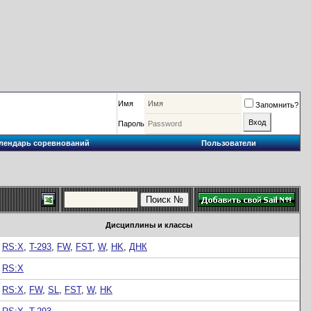
Имя
Запомнить?
Пароль
лендарь соревнований
Пользователи
Дисциплины и классы
RS:X
,
T-293
,
FW
,
FST
,
W
,
HK
,
ДНК
RS:X
RS:X
,
FW
,
SL
,
FST
,
W
,
HK