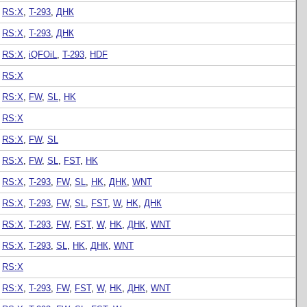
RS:X
,
T-293
,
ДНК
RS:X
,
T-293
,
ДНК
RS:X
,
iQFOiL
,
T-293
,
HDF
RS:X
RS:X
,
FW
,
SL
,
HK
RS:X
RS:X
,
FW
,
SL
RS:X
,
FW
,
SL
,
FST
,
HK
RS:X
,
T-293
,
FW
,
SL
,
HK
,
ДНК
,
WNT
RS:X
,
T-293
,
FW
,
SL
,
FST
,
W
,
HK
,
ДНК
RS:X
,
T-293
,
FW
,
FST
,
W
,
HK
,
ДНК
,
WNT
RS:X
,
T-293
,
SL
,
HK
,
ДНК
,
WNT
RS:X
RS:X
,
T-293
,
FW
,
FST
,
W
,
HK
,
ДНК
,
WNT