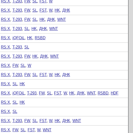
RS:X
,
T-293
,
FW
,
SL
,
FST
,
W
RS:X
,
T-293
,
FW
,
SL
,
FST
,
W
,
HK
,
ДНК
RS:X
,
T-293
,
FW
,
SL
,
HK
,
ДНК
,
WNT
RS:X
,
T-293
,
SL
,
HK
,
ДНК
,
WNT
RS:X
,
iQFOiL
,
HK
,
RSBD
RS:X
,
T-293
,
SL
RS:X
,
T-293
,
FW
,
HK
,
ДНК
,
WNT
RS:X
,
FW
,
SL
,
W
RS:X
,
T-293
,
FW
,
SL
,
FST
,
W
,
HK
,
ДНК
RS:X
,
SL
,
HK
RS:X
,
iQFOiL
,
T-293
,
FW
,
SL
,
FST
,
W
,
HK
,
ДНК
,
WNT
,
RSBD
,
HDF
RS:X
,
SL
,
HK
RS:X
,
SL
RS:X
,
T-293
,
FW
,
SL
,
FST
,
W
,
HK
,
ДНК
,
WNT
RS:X
,
FW
,
SL
,
FST
,
W
,
WNT