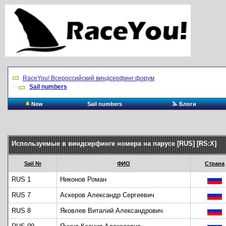
RaceYou! Всероссийский виндсерфинг форум
Sail numbers
New
Sail numbers
Блоги
Используемые в виндсерфинге номера на парусе [RUS] [RS:X]
Sail №
ФИО
Страна
RUS 1
Никонов Роман
RUS 7
Аскеров Александр Сергеевич
RUS 8
Яковлев Виталий Александрович