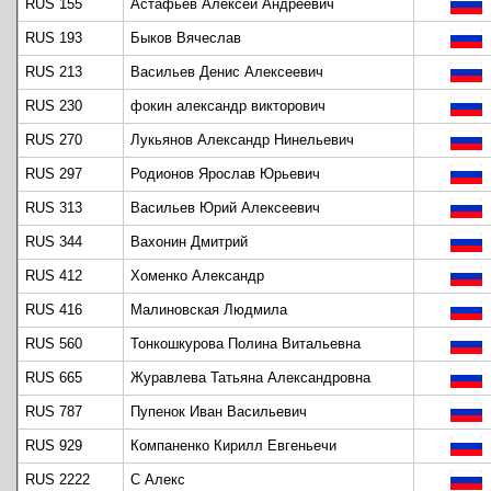
RUS 155
Астафьев Алексей Андреевич
RUS 193
Быков Вячеслав
RUS 213
Васильев Денис Алексеевич
RUS 230
фокин александр викторович
RUS 270
Лукьянов Александр Нинельевич
RUS 297
Родионов Ярослав Юрьевич
RUS 313
Васильев Юрий Алексеевич
RUS 344
Вахонин Дмитрий
RUS 412
Хоменко Александр
RUS 416
Малиновская Людмила
RUS 560
Тонкошкурова Полина Витальевна
RUS 665
Журавлева Татьяна Александровна
RUS 787
Пупенок Иван Васильевич
RUS 929
Компаненко Кирилл Евгеньечи
RUS 2222
С Алекс