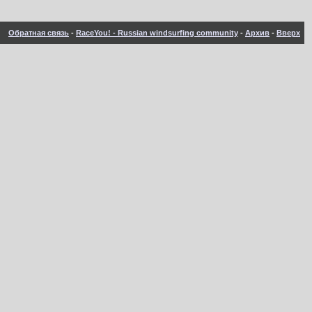
Обратная связь
-
RaceYou! - Russian windsurfing community
-
Архив
-
Вверх