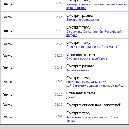
Смотрит тему
Гость
08:27
Универсальный голосовой переводчик в
путешествии
Смотрит раздел
Гость
08:38
Зимние соревнования
Смотрит тему
Гость
08:45
За сколько Вы купили бы Российский
парус?
Смотрит тему
Гость
08:35
Поиск своих половинок (про мачты)
Отвечает в теме
Гость
08:29
Система подсчета рейтинга.
Смотрит раздел
Гость
08:49
Копилка знаний
Смотрит тему
Гость
08:24
Открытый кубок AEROS по
кайтбордингу в дисциплине курс-рейс.
Отвечает в теме
Гость
08:28
Джайб
Гость
08:30
Смотрит список пользователей
Смотрит тему
Гость
08:44
Как выйти на глиссирование. Разгон
доски.