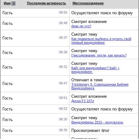
Имя
Последняя активность
Местонахождение
Гость
08:50
Осуществляет поиск по форуму
Смотрит вложение
Гость
08:48
брак ли это?
Смотрит тему
Гость
08:37
Как правильно выбрать и купить свой
первый виндсерфинг
Смотрит тему
Гость
08:38
Глиссирование, петли, как начать?
Смотрит тему
Гость
08:31
Кайт или виндсерфинг? Кайт +
виндсерфинг.
Отвечает в теме
Гость
08:47
Tricktionary II. Совершенная Библия
Виндсерфинга
Смотрит вложение
Гость
08:51
Доска F2 107л
Гость
08:52
Осуществляет поиск по форуму
Смотрит тему
Гость
08:30
Виндсерферы 2015 - результаты
Гость
08:35
Просматривает блог