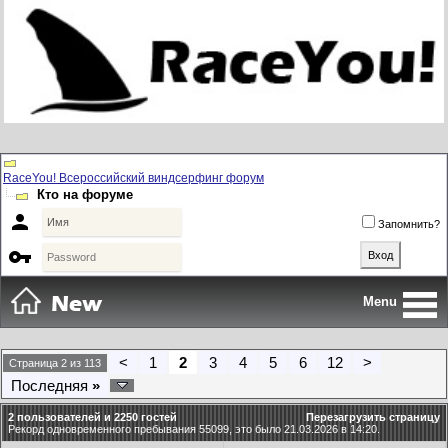
RaceYou! Всероссийский виндсерфинг форум
Кто на форуме

Запомнить?

Menu
<
1
2
3
4
5
6
12
>
Страница 2 из 113
Последняя
»
2 пользователей и 2250 гостей
Перезагрузить страницу
Рекорд одновременного пребывания 55099, это было 21.03.2026 в 14:20.