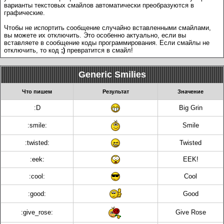
варианты текстовых смайлов автоматически преобразуются в
графические.
Чтобы не испортить сообщение случайно вставленными смайлами,
вы можете их отключить. Это особенно актуально, если вы
вставляете в сообщение коды программирования. Если смайлы не
отключить, то код
;)
превратится в смайл!
Generic Smilies
Что пишем
Результат
Значение
:D
Big Grin
:smile:
Smile
:twisted:
Twisted
:eek:
EEK!
:cool:
Cool
:good:
Good
:give_rose:
Give Rose