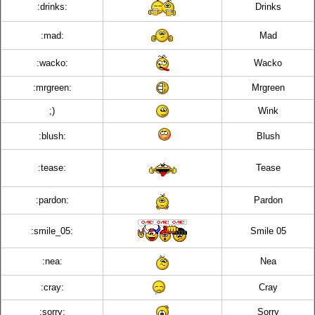
:drinks:
Drinks
:mad:
Mad
:wacko:
Wacko
:mrgreen:
Mrgreen
;)
Wink
:blush:
Blush
:tease:
Tease
:pardon:
Pardon
:smile_05:
Smile 05
:nea:
Nea
:cray:
Cray
:sorry:
Sorry