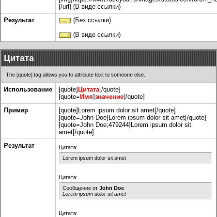
[/url] (В виде ссылки)
Результат
(Без ссылки)
(В виде ссылки)
Цитата
The [quote] tag allows you to attribute text to someone else.
Использование
[quote]
Цитата
[/quote]
[quote=
Имя
]
значение
[/quote]
Пример
[quote]Lorem ipsum dolor sit amet[/quote]
[quote=John Doe]Lorem ipsum dolor sit amet[/quote]
[quote=John Doe;479244]Lorem ipsum dolor sit
amet[/quote]
Результат
Цитата:
Lorem ipsum dolor sit amet
Цитата:
Сообщение от
John Doe
Lorem ipsum dolor sit amet
Цитата: