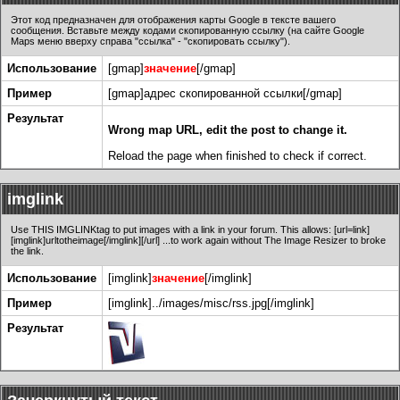
Этот код предназначен для отображения карты Google в тексте вашего
сообщения. Вставьте между кодами скопированную ссылку (на сайте Google
Maps меню вверху справа "ссылка" - "скопировать ссылку").
Использование
[gmap]
значение
[/gmap]
Пример
[gmap]адрес скопированной ссылки[/gmap]
Результат
Wrong map URL, edit the post to change it.
Reload the page when finished to check if correct.
imglink
Use THIS IMGLINKtag to put images with a link in your forum. This allows: [url=link]
[imglink]urltotheimage[/imglink][/url] ...to work again without The Image Resizer to broke
the link.
Использование
[imglink]
значение
[/imglink]
Пример
[imglink]../images/misc/rss.jpg[/imglink]
Результат