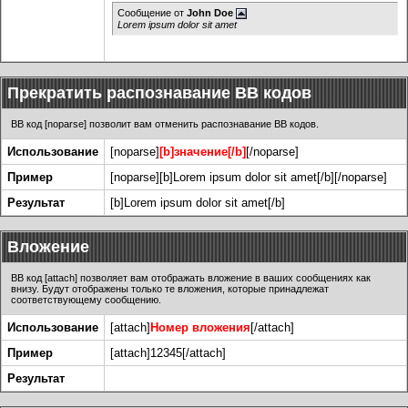
Сообщение от
John Doe
Lorem ipsum dolor sit amet
Прекратить распознавание BB кодов
BB код [noparse] позволит вам отменить распознавание BB кодов.
Использование
[noparse]
[b]значение[/b]
[/noparse]
Пример
[noparse][b]Lorem ipsum dolor sit amet[/b][/noparse]
Результат
[b]Lorem ipsum dolor sit amet[/b]
Вложение
BB код [attach] позволяет вам отображать вложение в ваших сообщениях как
внизу. Будут отображены только те вложения, которые принадлежат
соответствующему сообщению.
Использование
[attach]
Номер вложения
[/attach]
Пример
[attach]12345[/attach]
Результат