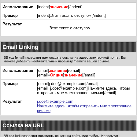
Использование
[indent]
значение
[/indent]
Пример
[indent]Этот текст с отступом[/indent]
Результат
Этот текст с отступом
Email Linking
BB код [email] позволяет вам создать ссылку на адрес электронной почты. Вы
можете добавить необязательный параметр 'name' к вашей ссылке.
Использование
[email]
значение
[/email]
[email=
Опция
]
значение
[/email]
Пример
[email]j.doe@example.com[/email]
[email=j.doe@example.com]Нажмите здесь, чтобы
отправить мне электронное письмо[/email]
Результат
j.doe@example.com
Нажмите здесь, чтобы отправить мне электронное
письмо
Ссылка на URL
BB код [url] позволяет вставлять ссылки на сайты или файлы. Используя