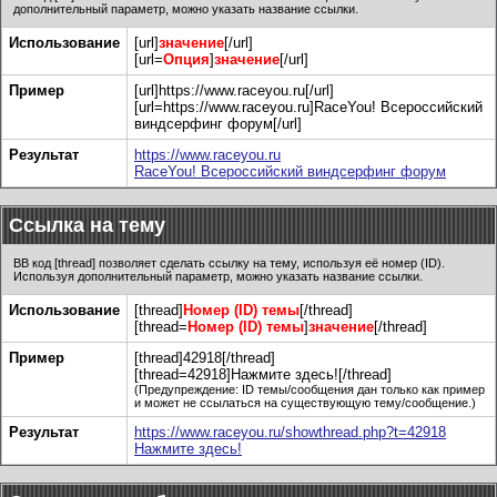
дополнительный параметр, можно указать название ссылки.
Использование
[url]
значение
[/url]
[url=
Опция
]
значение
[/url]
Пример
[url]https://www.raceyou.ru[/url]
[url=https://www.raceyou.ru]RaceYou! Всероссийский
виндсерфинг форум[/url]
Результат
https://www.raceyou.ru
RaceYou! Всероссийский виндсерфинг форум
Ссылка на тему
BB код [thread] позволяет сделать ссылку на тему, используя её номер (ID).
Используя дополнительный параметр, можно указать название ссылки.
Использование
[thread]
Номер (ID) темы
[/thread]
[thread=
Номер (ID) темы
]
значение
[/thread]
Пример
[thread]42918[/thread]
[thread=42918]Нажмите здесь![/thread]
(Предупреждение: ID темы/сообщения дан только как пример
и может не ссылаться на существующую тему/сообщение.)
Результат
https://www.raceyou.ru/showthread.php?t=42918
Нажмите здесь!