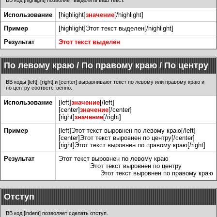
BB код [highlight] позволяет выделить ваш текст.
Использование
[highlight]
значение
[/highlight]
Пример
[highlight]Этот текст выделен[/highlight]
Результат
Этот текст выделен
По левому краю / По правому краю / По центру
BB коды [left], [right] и [center] выравнивают текст по левому или правому краю и
по центру соответственно.
Использование
[left]
значение
[/left]
[center]
значение
[/center]
[right]
значение
[/right]
Пример
[left]Этот текст выровнен по левому краю[/left]
[center]Этот текст выровнен по центру[/center]
[right]Этот текст выровнен по правому краю[/right]
Результат
Этот текст выровнен по левому краю
Этот текст выровнен по центру
Этот текст выровнен по правому краю
Отступ
BB код [indent] позволяет сделать отступ.