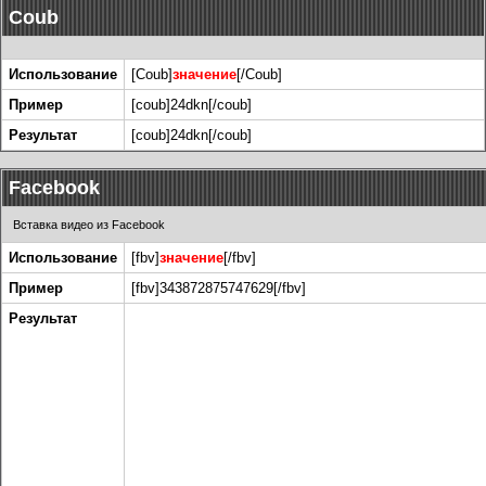
Coub
Использование
[Coub]
значение
[/Coub]
Пример
[coub]24dkn[/coub]
Результат
[coub]24dkn[/coub]
Facebook
Вставка видео из Facebook
Использование
[fbv]
значение
[/fbv]
Пример
[fbv]343872875747629[/fbv]
Результат