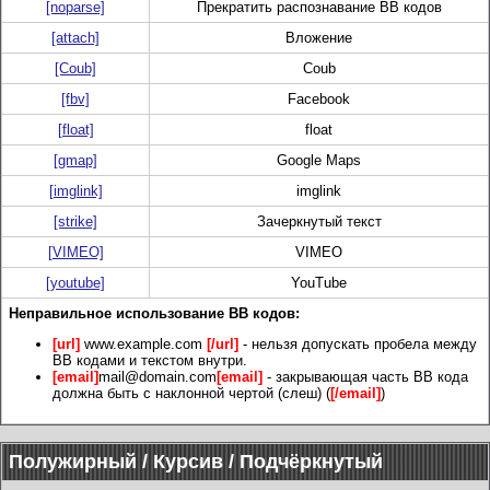
[noparse]
Прекратить распознавание BB кодов
[attach]
Вложение
[Coub]
Coub
[fbv]
Facebook
[float]
float
[gmap]
Google Maps
[imglink]
imglink
[strike]
Зачеркнутый текст
[VIMEO]
VIMEO
[youtube]
YouTube
Неправильное использование BB кодов:
[url]
www.example.com
[/url]
- нельзя допускать пробела между
BB кодами и текстом внутри.
[email]
mail@domain.com
[email]
- закрывающая часть BB кода
должна быть с наклонной чертой (слеш) (
[/email]
)
Полужирный / Курсив / Подчёркнутый