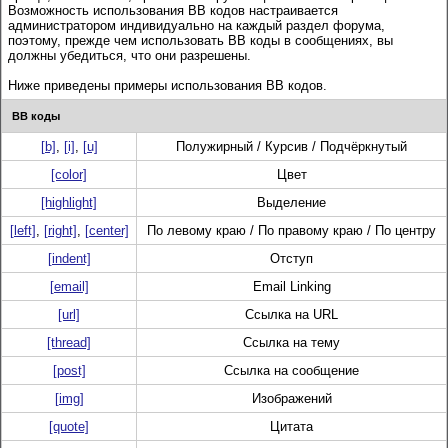
Возможность использования BB кодов настраивается
администратором индивидуально на каждый раздел форума,
поэтому, прежде чем использовать BB коды в сообщениях, вы
должны убедиться, что они разрешены.
Ниже приведены примеры использования BB кодов.
BB коды
[b]
,
[i]
,
[u]
Полужирный / Курсив / Подчёркнутый
[color]
Цвет
[highlight]
Выделение
[left]
,
[right]
,
[center]
По левому краю / По правому краю / По центру
[indent]
Отступ
[email]
Email Linking
[url]
Ссылка на URL
[thread]
Ссылка на тему
[post]
Ссылка на сообщение
[img]
Изображений
[quote]
Цитата