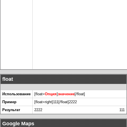
float
Использование
[float=
Опция
]
значение
[/float]
Пример
[float=right]111[/float]2222
Результат
2222
111
Google Maps