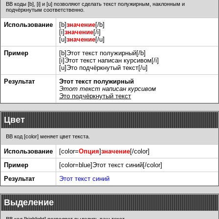
BB коды [b], [i] и [u] позволяют сделать текст полужирным, наклонным и
подчёркнутым соответственно.
Использование
[b]
значение
[/b]
[i]
значение
[/i]
[u]
значение
[/u]
Пример
[b]Этот текст полужирный[/b]
[i]Этот текст написан курсивом[/i]
[u]Это подчёркнутый текст[/u]
Результат
Этот текст полужирный
Этот текст написан курсивом
Это подчёркнутый текст
Цвет
BB код [color] меняет цвет текста.
Использование
[color=
Опция
]
значение
[/color]
Пример
[color=blue]Этот текст синий[/color]
Результат
Этот текст синий
Выделение