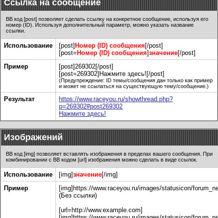
Ссылка на сообщение
BB код [post] позволяет сделать ссылку на конкретное сообщение, используя его
номер (ID). Используя дополнительный параметр, можно указать название
ссылки.
Использование
[post]
Номер (ID) сообщения
[/post]
[post=
Номер (ID) сообщения
]
значение
[/post]
Пример
[post]269302[/post]
[post=269302]Нажмите здесь![/post]
(Предупреждение: ID темы/сообщения дан только как пример
и может не ссылаться на существующую тему/сообщение.)
Результат
https://www.raceyou.ru/showthread.php?
p=269302#post269302
Нажмите здесь!
Изображений
BB код [img] позволяет вставлять изображения в пределах вашего сообщения. При
комбинировании с BB кодом [url] изображения можно сделать в виде ссылок.
Использование
[img]
значение
[/img]
Пример
[img]https://www.raceyou.ru/images/statusicon/forum_ne
(Без ссылки)
[url=http://www.example.com]
[img]https://www.raceyou.ru/images/statusicon/forum_ne