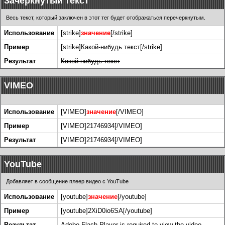
Зачеркнутый текст
Весь текст, который заключен в этот тег будет отображаться перечеркнутым.
Использование
[strike]
значение
[/strike]
Пример
[strike]Какой-нибудь текст[/strike]
Результат
Какой-нибудь текст
VIMEO
Использование
[VIMEO]
значение
[/VIMEO]
Пример
[VIMEO]21746934[/VIMEO]
Результат
[VIMEO]21746934[/VIMEO]
YouTube
Добавляет в сообщение плеер видео с YouTube
Использование
[youtube]
значение
[/youtube]
Пример
[youtube]2XiD0io6SA[/youtube]
Результат
Adobe Flash Player is required to view the video.