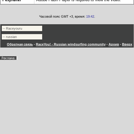
Часовой пояс GMT +3, время:
19:42
.
Обратная связь
-
RaceYou! - Russian windsurfing community
-
Архив
-
Вверх