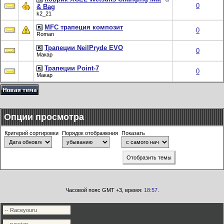
0
& Bag
k2_21
MFC трапеция композит
0
Roman
Трапеции NeilPryde EVO
0
Макар
Трапеции Point-7
0
Макар
Опции просмотра
Критерий сортировки
Порядок отображения
Показать
Часовой пояс GMT +3, время:
18:57
.