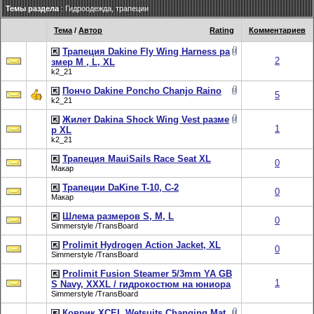
Темы раздела
: Гидроодежда, трапеции
Тема
/
Автор
Rating
Комментариев
Трапеция Dakine Fly Wing Harness ра
2
змер M , L, XL
k2_21
Пончо Dakine Poncho Chanjo Raino
5
k2_21
Жилет Dakina Shock Wing Vest разме
1
р XL
k2_21
Трапеция MauiSails Race Seat XL
0
Макар
Трапеции DaKine T-10, C-2
0
Макар
Шлема размеров S, M, L
0
Simmerstyle /TransBoard
Prolimit Hydrogen Action Jacket, XL
0
Simmerstyle /TransBoard
Prolimit Fusion Steamer 5/3mm YA GB
1
S Navy, XXXL / гидрокостюм на юниора
Simmerstyle /TransBoard
Коврик XCEL Wetsuits Changing Mat