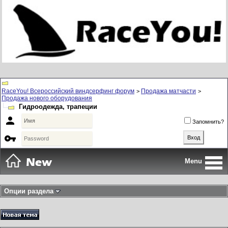
RaceYou! Всероссийский виндсерфинг форум
Продажа матчасти
>
>
Продажа нового оборудования
Гидроодежда, трапеции

Запомнить?

Menu
Опции раздела