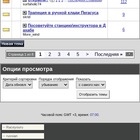
(
1
2
3
...
Последняя страница
)
112
surfaholic74
Трапеция в ручной клади Пегасуса
9
skrid
Посоветуйте станцию/инструктора в Д
6
ахабе
More_wind
1
2
3
4
5
>
Последняя
»
Страница 1 из 8
Опции просмотра
Критерий сортировки
Порядок отображения
Показать
Часовой пояс GMT +3, время:
07:00
.