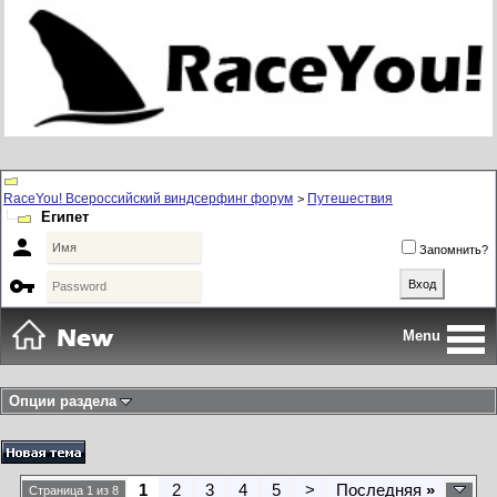
RaceYou! Всероссийский виндсерфинг форум
Путешествия
>
Египет

Запомнить?

Menu
Опции раздела
1
2
3
4
5
>
Последняя
»
Страница 1 из 8