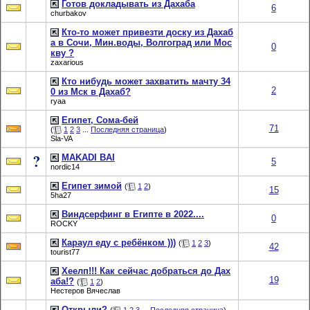
Готов докладывать из Дахаба
6
churbakov
Кто-то может привезти доску из Дахаб
а в Сочи, Мин.воды, Волгоград или Мос
0
кву ?
zaxarious
Кто нибудь может захватить мачту 34
2
0 из Мск в Дахаб?
ryaa
Египет, Сома-бей
71
(
1
2
3
...
Последняя страница
)
Sla-VA
MAKADI BAI
5
nordic14
Египет зимой
(
1
2
)
15
5ha27
Виндсерфинг в Египте в 2022....
0
ROCKY
Караул еду с ребёнком )))
(
1
2
3
)
42
tourist77
Хеелп!!! Как сейчас добраться до Дах
19
аба!?
(
1
2
)
Нестеров Вячеслав
Открыли?