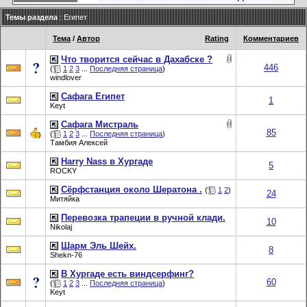
Темы раздела
: Египет
Тема
/
Автор
Rating
Комментариев
Что творится сейчас в Дахабске ?
446
(
1
2
3
...
Последняя страница
)
windlover
Сафага Египет
1
Keyt
Сафага Мистраль
85
(
1
2
3
...
Последняя страница
)
Тамбия Алексей
Harry Nass в Хургаде
5
ROCKY
Сёрфстанция около Шератона .
(
1
2
)
24
Митяйка
Перевозка трапеции в ручной клади.
10
Nikolaj
Шарм Эль Шейх.
8
Shekn-76
В Хургаде есть виндсерфинг?
60
(
1
2
3
...
Последняя страница
)
Keyt