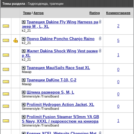
Темы раздела
: Гидроодежда, трапеции
Тема
/
Автор
Rating
Комментариев
Трапеция Dakine Fly Wing Harness ра
2
змер M , L, XL
k2_21
Пончо Dakine Poncho Chanjo Raino
5
k2_21
Жилет Dakina Shock Wing Vest разме
1
р XL
k2_21
Трапеция MauiSails Race Seat XL
0
Макар
Трапеции DaKine T-10, C-2
0
Макар
Шлема размеров S, M, L
0
Simmerstyle /TransBoard
Prolimit Hydrogen Action Jacket, XL
0
Simmerstyle /TransBoard
Prolimit Fusion Steamer 5/3mm YA GB
1
S Navy, XXXL / гидрокостюм на юниора
Simmerstyle /TransBoard
Коврик XCEL Wetsuits Changing Mat