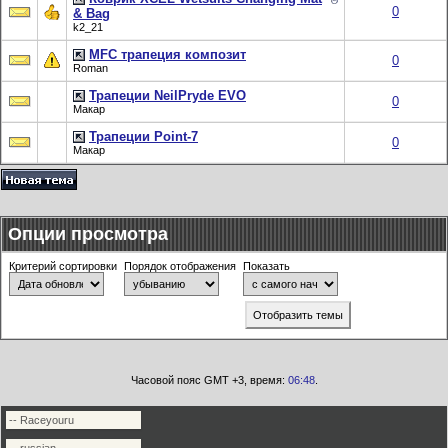
0
& Bag
k2_21
MFC трапеция композит
0
Roman
Трапеции NeilPryde EVO
0
Макар
Трапеции Point-7
0
Макар
Опции просмотра
Критерий сортировки
Порядок отображения
Показать
Часовой пояс GMT +3, время:
06:48
.