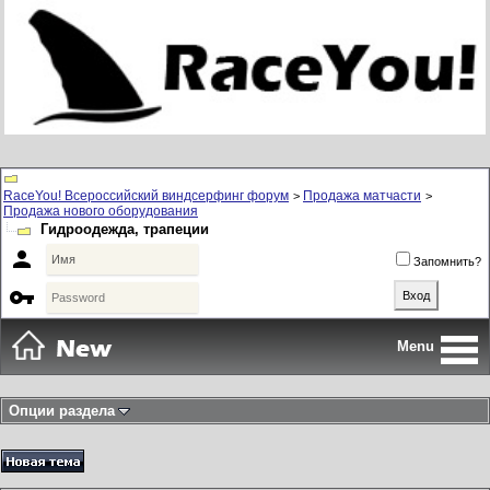
RaceYou! Всероссийский виндсерфинг форум
Продажа матчасти
>
>
Продажа нового оборудования
Гидроодежда, трапеции

Запомнить?

Menu
Опции раздела