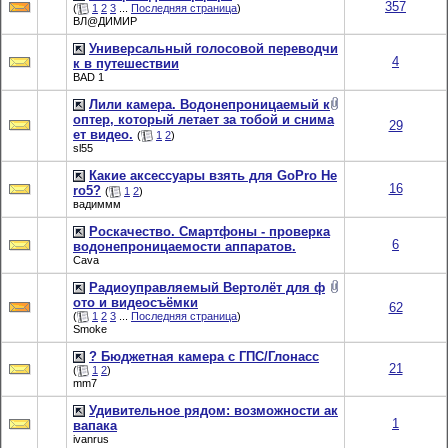
357
(
1
2
3
...
Последняя страница
)
ВЛ@ДИМИР
Универсальный голосовой переводчи
4
к в путешествии
BAD 1
Лили камера. Водонепроницаемый к
оптер, который летает за тобой и снима
29
ет видео.
(
1
2
)
sl55
Какие аксессуары взять для GoPro He
16
ro5?
(
1
2
)
вадиммм
Роскачество. Смартфоны - проверка
6
водонепроницаемости аппаратов.
Cava
Радиоуправляемый Вертолёт для ф
ото и видеосъёмки
62
(
1
2
3
...
Последняя страница
)
Smoke
? Бюджетная камера с ГПС/Глонасс
21
(
1
2
)
mm7
Удивительное рядом: возможности ак
1
вапака
ivanrus