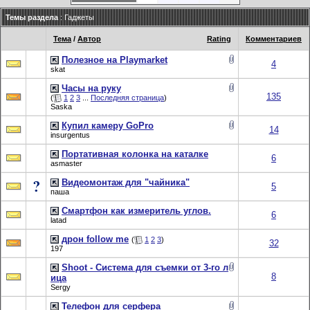
Темы раздела
: Гаджеты
Тема
/
Автор
Rating
Комментариев
Полезное на Playmarket
4
skat
Часы на руку
135
(
1
2
3
...
Последняя страница
)
Saska
Купил камеру GoPro
14
insurgentus
Портативная колонка на каталке
6
asmaster
Видеомонтаж для "чайника"
5
паша
Смартфон как измеритель углов.
6
latad
дрон follow me
(
1
2
3
)
32
197
Shoot - Система для съемки от 3-го л
8
ица
Sergy
Телефон для серфера