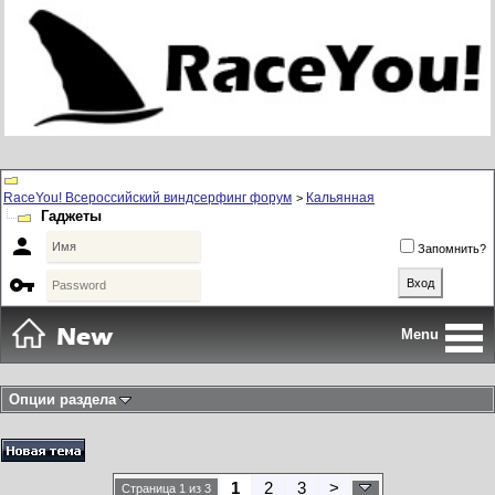
RaceYou! Всероссийский виндсерфинг форум
Кальянная
>
Гаджеты

Запомнить?

Menu
Опции раздела
1
2
3
>
Страница 1 из 3