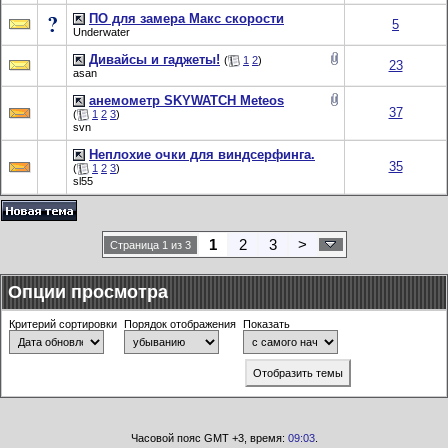
ПО для замера Макс скорости
5
Underwater
Дивайсы и гаджеты!
(
1
2
)
23
asan
анемометр SKYWATCH Meteos
37
(
1
2
3
)
svn
Неплохие очки для виндсерфинга.
35
(
1
2
3
)
sl55
1
2
3
>
Страница 1 из 3
Опции просмотра
Критерий сортировки
Порядок отображения
Показать
Часовой пояс GMT +3, время:
09:03
.